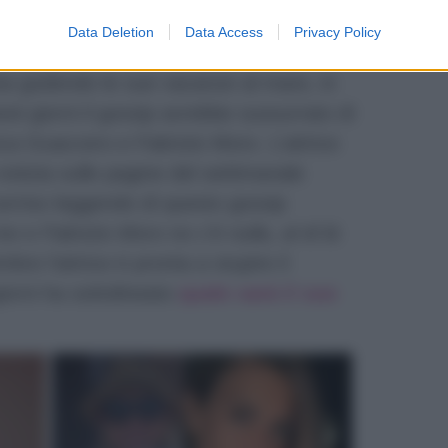
ori […] Partiremo tutti insieme: io, i miei
Data Deletion
Data Access
Privacy Policy
a godendo le sue vacanze al mare, in
sti giorni il gossip avrebbe sussurrato di
nca Guaccero e Fabrizio Moro. L’attrice
otizia sulle pagine del settimanale
orriso leggendo di questo gossip
e e Fabrizio Moro no c’è nulla, al di là
mbre l’attrice è pronta a stupire il
giorni ha sottolineato
quale sarà il suo