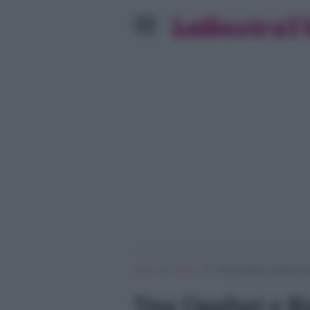
»
»
Home
Gossip
Tina Cipollari e Bianca 
Tina Cipollari e 