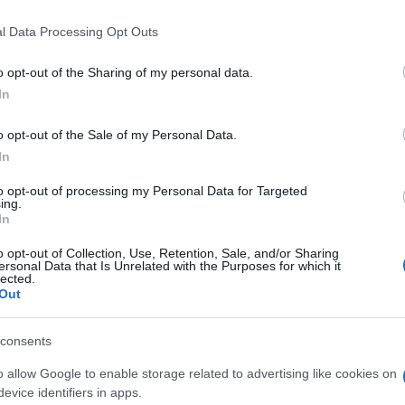
The Vo
 that this website/app uses one or more Google services and may gath
Fiorel
l Data Processing Opt Outs
including but not limited to your visit or usage behaviour. You may click 
accero
si sono unite virtualmente a
Ascolt
 to Google and its third-party tags to use your data for below specifi
Montal
 prevenzione del tumore al seno. La
o opt-out of the Sharing of my personal data.
ogle consent section.
In
 e Donne e la prossima conduttrice di
Gerry 
fortun
i social una foto con una maglietta
o opt-out of the Sale of my Personal Data.
) realizzata per sensibilizzare le donne sul
In
messaggio importante che ha visto in
to opt-out of processing my Personal Data for Targeted
ing.
iste del piccolo schermo. Bianca Guaccero
In
isiva prenderà il posto di Caterina Balivo
o opt-out of Collection, Use, Retention, Sale, and/or Sharing
Rai2 con Detto Fatto. Caterina Balivo
ersonal Data that Is Unrelated with the Purposes for which it
lected.
on un nuovo programma, Vieni da me,
Out
tta e andrà in onda dalle 14.00 alle
na Cipollari, la protagonista di Uomini e
consents
ato riposo dopo le fatiche invernali. La
o allow Google to enable storage related to advertising like cookies on
evice identifiers in apps.
ha trascorso una cena in allegria con le