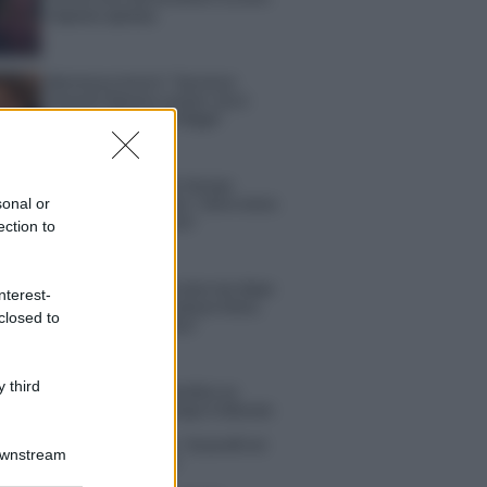
risposta spiazza
Marianna Scarci: “Saranno
Famosi? Niente cachet. Ecco
com’era Maria De Filippi”
Temptation Island, Soraya
Sabetta massacrata: “Sono stata
sonal or
minacciata di morte”
ection to
Andrea Dal Corso come sta dopo
nterest-
l’incidente: “Operazione fatta.
closed to
Ecco cosa mi aspetta”
 third
tion Island torna a settembre su
 5? Raffaella Mennoia rompe il silenzio
la Griggi su Chi l’ha visto: “Sciarelli mi
Downstream
to di essere meno buona”