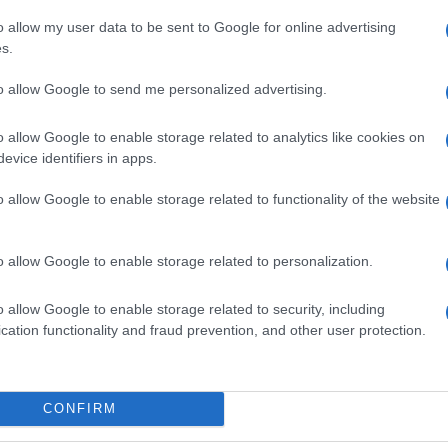
le nella foto in basso. Intervistata dal
o allow my user data to be sent to Google for online advertising
s.
 Magazine
, Tina ha raccontato cosa farà
è il suo rapporto con Kikò Nalli dopo la
to allow Google to send me personalized advertising.
o allow Google to enable storage related to analytics like cookies on
nca Guaccero nella lotta contro il
evice identifiers in apps.
o allow Google to enable storage related to functionality of the website
uaccero
si sono unite virtualmente nella
o. L’opinionista di Uomini e Donne ha
o allow Google to enable storage related to personalization.
to alla trasmissione che il suo rapporto
o allow Google to enable storage related to security, including
irli continua ad essere l’amore per i loro
cation functionality and fraud prevention, and other user protection.
che, come ogni anno, anche questa estate
acanza con il marito e i figli.
CONFIRM
adre ed entrambi ci teniamo tantissimo