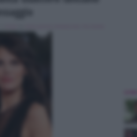
ssaggio
, in
Gossip
Tag:
bianca guaccero
,
Breaking news
,
Tina Cipollari
ULTIME