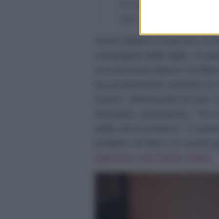
al nostro ruolo di genit
figli e Kikò”.
Anche Bianca Guaccero si st
compagnia della figlia. In que
una presunta liaison tra Bia
ha prontamente smentito la n
Nuovo
, affermando di aver s
infondato, precisando:
“Tra m
della stima artistica”
. A sette
pubblico di Rai2 e in questi 
obiettivo con Detto Fatto
.