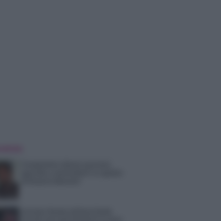
 NOTIZIE
Temptation Island, puntata
speciale a settembre? Lo spoiler
di Rosario Monetti
Carmen Russo ed Enzo Paolo
Turchi nel cast di Amici? La loro