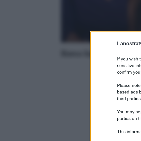
Lanostratv
Bianca Guaccero e Tina Ci
If you wish 
sensitive in
confirm your
Please note
based ads b
third parties
You may sepa
parties on t
This informa
Participants