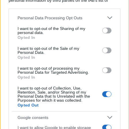
personal information by third parties on the IAB’s list of
downstream participants.
Personal Data Processing Opt Outs
This information may also be disclosed by us to third parties
ULTIME NOTIZIE
on the IAB’s List of Downstream Participants that may further
I want to opt-out of the Sharing of my
disclose it to other third parties.
personal data.
Amici, già finita tra Nicola
Opted In
Marchionni e Valentina Pesaresi:
Please note that this website/app uses one or more Google
“Siamo molto distanti”
services and may gather and store information including but
I want to opt-out of the Sale of my
Personal Data.
not limited to your visit or usage behaviour. You may click to
Opted In
grant or deny consent to Google and its third-party tags to
La Ruota della Fortuna,
use your data for below specified purposes in below Google
complimenti per Gerry Scotti:
I want to opt-out of processing my
“Avrai un futuro fantastico”
consent section.
Personal Data for Targeted Advertising.
Opted In
I want to opt-out of Collection, Use,
Helena Prestes e Javier Martinez
Retention, Sale, and/or Sharing of my
sono in crisi oppure no? Lui
Personal Data that Is Unrelated with the
rompe il silenzio
Purposes for which it was collected.
Opted Out
Uomini e Donne, sfogo al veleno
Google consents
di Ludovica Valli: “Letto cose
sconvolgenti su di me”
I want to allow Google to enable storage