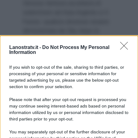
Simona Ventura accetterà di
subentrare ad Asia Argento a X
Factor, qualora dovesse essere
dimissionata da Sky dopo lo
scandalo sulle violenze sessuali
Lanostratv.it -
Do Not Process My Personal
ai danni di Jimmy Bennett, e
Information
quindi sarà impegnata con le
registrazioni?
If you wish to opt-out of the sale, sharing to third parties, or
processing of your personal or sensitive information for
targeted advertising by us, please use the below opt-out
section to confirm your selection.
Please note that after your opt-out request is processed you
may continue seeing interest-based ads based on personal
information utilized by us or personal information disclosed to
third parties prior to your opt-out.
You may separately opt-out of the further disclosure of your