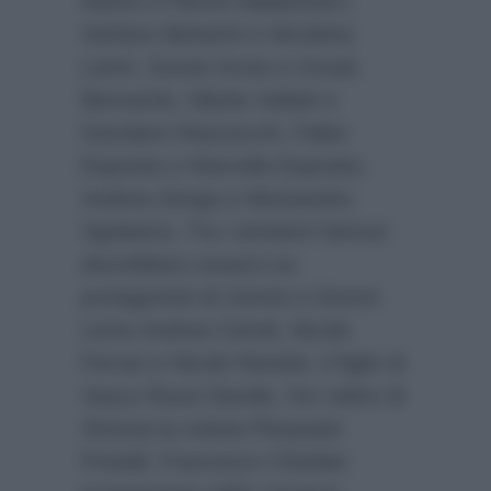
Marini e Patrick Baldassarri,
Stefano Bettarini e Nicoletta
Larini, Sossio Aruta e Ursula
Bennardo, Nilufar Addati e
Giordano Mazzocchi, Fabio
Esposito e Marcella Esposito,
Andrea Zenga e Alessandra
Sgolastra. Tra i tentatori famosi
dovrebbero esserci ex
protagonisti di Uomini e Donne
come Andrea Cerioli, Nicolò
Ferrari e Nicolò Raniolo, il figlio di
Vasco Rossi Davide, l’ex velino di
Striscia la notizia Pierpaolo
Pretelli, Francesco Chiofalo