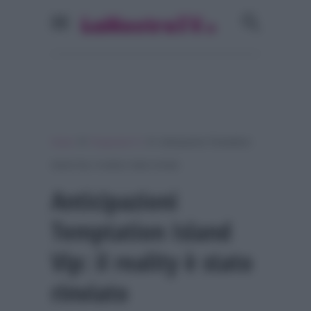
»
»
Home
Programmi Tv
Anticipazioni Temptation
Island Vip: il reality è stato rinviato
Anticipazioni
Temptation Island
Vip: il reality è stato
rinviato