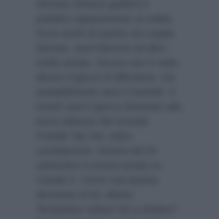
Simona Ventura guiderà il
pubblico appassionato al reality
fra le storie di queste sei coppie
famose, semi-famose ed altre
molto amate. Ancora non è stato
deciso il giorno di diffusione, ma
probabilmente sarà il martedì. Il
lunedì sarà il giorno destinato alla
terza edizione del Grande
Fratello Vip che, salvo
cambiamenti, inizierà dal 24
settembre in prima serata su
Canale 5. Come mai questa
decisione di far slittare
Temptation Island Vip a ottobre?