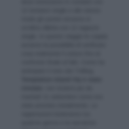
dove entreranno in contatto con
12 tentatori single e allo stesso
modo gli uomini vivranno in
un’altra villetta con 12 ragazze
single. In questo viaggio le coppia
avranno la possibilità di verificare
cosa realmente li unisce fino al
confronto finale al falò. Come ha
anticipato il noto sito TvBlog,
Temptation Island Vip è stato
rinviato
: non inizierà più da
martedì 11 settembre come era
stato previsto inizialmente. Le
registrazioni inizieranno tra
qualche giorno e la narratrice