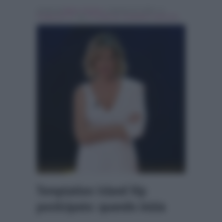
Scritto da
Marco Santoro
, il Agosto 24, 2018 , in
Programmi Tv
Tag:
In evidenza
,
temptation island vip
Temptation Island Vip
posticipato: quando inizia