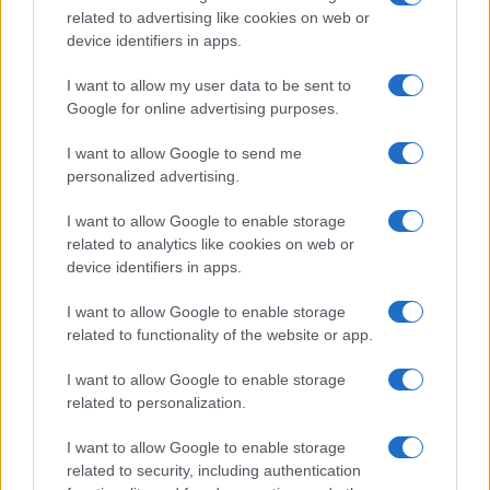
related to advertising like cookies on web or
device identifiers in apps.
Uomini e Donne, retroscena di
Alice Barisciani: “Ricevevo
I want to allow my user data to be sent to
minacce e insulti”
Google for online advertising purposes.
I want to allow Google to send me
Belen Rodriguez ritrova la serenità: il bacio
con il compagno Gaetano Fidanzati
personalized advertising.
Uomini e Donne, Elisabetta Gigante in
I want to allow Google to enable storage
ospedale: “Barcollo ma non mollo”
related to analytics like cookies on web or
Temptation Island, affari d’oro per Giovanni
device identifiers in apps.
Grazioso: attività in espansione?
I want to allow Google to enable storage
Benjamin Mascolo replica alla sua ex
related to functionality of the website or app.
fidanzata Bella Thorne: “Dicono di me…”
Amici, Simone Nolasco vittima di un
I want to allow Google to enable storage
incidente: “Mi è passata tutta la vita davanti”
related to personalization.
I want to allow Google to enable storage
related to security, including authentication