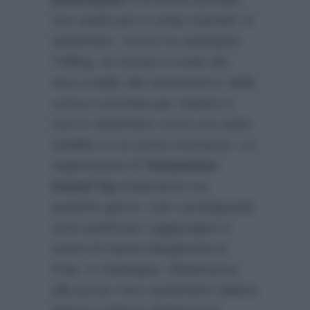
non andrà più in onda martedì 11
settembre. Come ha anticipato
TvBlog, la messa in onda del
docu-reality dei sentimenti e delle
corna è prevista per ottobre e
non in settembre come era stato
stabilito in un primo momento. Le
registrazioni di
Temptation
Island Vip
inizieranno tra
qualche giorno: tutti i protagonisti
sono partiti per raggiungere il
resort di Santa Margherita di
Pula, in Sardegna. Metteranno
alla prova i loro sentimenti Valeria