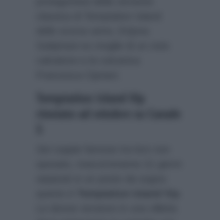
protagonista della versione
classica di Temptation Island
dello scorso anno, Erijona
Sulejmani ex moglie di un noto
calciatore e la vulcanica
Francesca Cipriani.
Temptation Island Vip
rinviato ad ottobre su Canale
5
Sei coppie famose tra loro non
sposato, trascorreranno 21 giorni
separati in un posto da sogno:
questo è
Temptation Island Vip
.
Le donne vivranno in una villetta