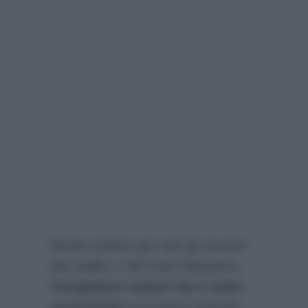
Brutte notizie per tutti gli amanti
dei reality e del trash televisivo.
Temptation Island Vip è stato
posticipato
e la prima puntata