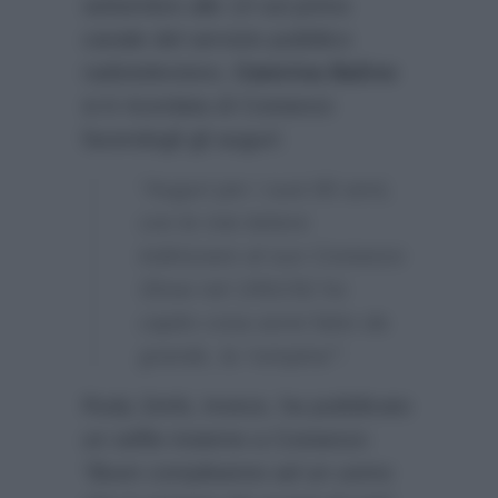
settembre alle 14 sul primo
canale del servizio pubblico
radiotelevisivo,
Caterina Balivo
si è ricordata di Costanzo
facendogli gli auguri:
“Auguri per i suoi 80 anni,
con le mie lettere
indirizzare al suo Costanzo
Show nel 1991/92 ho
capito cosa avrei fatto da
grande, la ‘rompina’”.
Rudy Zerbi, invece, ha pubblicato
un selfie insieme a Costanzo:
“Buon compleanno ad un uomo