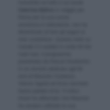
ricevendo sul web e sui social.
Caterina Balivo
in viaggio per
Roma per la sua nuova
avventura in televisione, non ha
dimenticato di fare gli auguri al
noto conduttore. Questa notte su
Canale 5 è andato in onda Hit the
road man, il programma
presentato da Pascal Vicedomini.
In un servizio dedicato agli 80
anni di Maurizio Costanzo,
Vittorio Sgarbi ed Enzo Iacchetti
hanno parlato di lui. Il critico
d’arte ha affermato che Maurizio
ha sempre coltivato la sua