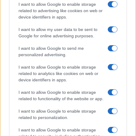
compagno Gaetano Fidanzati
I want to allow Google to enable storage
related to advertising like cookies on web or
device identifiers in apps.
Uomini e Donne, Elisabetta
Gigante in ospedale: “Barcollo
I want to allow my user data to be sent to
ma non mollo”
Google for online advertising purposes.
I want to allow Google to send me
Temptation Island, affari d’oro per Giovanni
Grazioso: attività in espansione?
personalized advertising.
Benjamin Mascolo replica alla sua ex
I want to allow Google to enable storage
fidanzata Bella Thorne: “Dicono di me…”
related to analytics like cookies on web or
Amici, Simone Nolasco vittima di un
device identifiers in apps.
incidente: “Mi è passata tutta la vita davanti”
I want to allow Google to enable storage
Un medico in famiglia, l’appello di Margot
related to functionality of the website or app.
Sikabonyi: “Necessario il suo ritorno!”
Temptation Island, Danilo D’Angelo ammette:
I want to allow Google to enable storage
“Non è un periodo semplice”
related to personalization.
I want to allow Google to enable storage