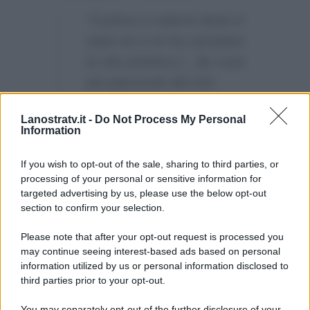
“Il primo a volermi bene è
stato lui e mi ha cambiato
la vita artistica […]la cosa
più piacevole del mio
successo è sapere che ha
Lanostratv.it -
Do Not Process My Personal
contribuito all’obiettivo che
Information
avevo da ragazzo, a farmi
volere bene da tutti”.
If you wish to opt-out of the sale, sharing to third parties, or
processing of your personal or sensitive information for
targeted advertising by us, please use the below opt-out
section to confirm your selection.
Please note that after your opt-out request is processed you
may continue seeing interest-based ads based on personal
information utilized by us or personal information disclosed to
third parties prior to your opt-out.
You may separately opt-out of the further disclosure of your