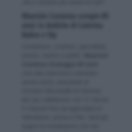
che è sempre più avanti di tutti”.
Maurizio Costanzo compie 80
anni: le dediche di Caterina
Balivo e Vip
Conduttore, scrittore, giornalista,
autore, marito e padre:
Maurizio
Costanzo festeggia 80 anni
.
Una vita trascorsa a lavorare
senza sosta, passando al
Corriere Mercantile di Genova
per poi collaborare con Tv Sorrisi
e Canzoni fino ad approdare in
televisione, prima in Rai. Tanti gli
auguri di compleanno che sta