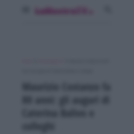
»
»
Home
Personaggi Tv
Maurizio Costanzo fa 80
anni: gli auguri di Caterina Balivo e colleghi
Maurizio Costanzo fa
80 anni: gli auguri di
Caterina Balivo e
colleghi