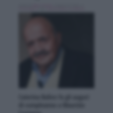
Scritto da
Marco Santoro
, il Agosto 28, 2018 , in
Personaggi Tv
Tag:
Caterina Balivo
,
In evidenza
Caterina Balivo fa gli auguri
di compleanno a Maurizio
Costanzo