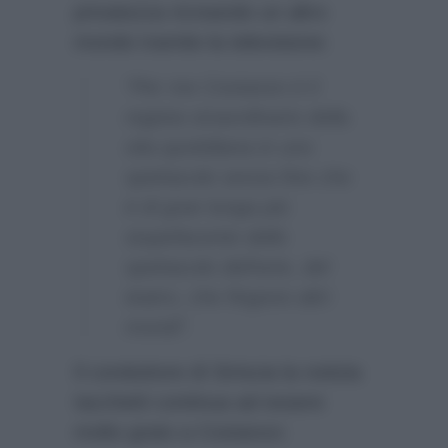
privatezza ricreando un altro
mondo tramite la televisione:
“Per me Costanzo è il
regista straordinario della
vita quotidiana in uno
spettacolo senza fine che
è di gran lunga più
stupefacente dello
spettacolo dell’arte, del
teatro, che fingono altri
mondi”.
Il conduttore di Striscia la notizia
Iacchetti continua ad essere
molto grato a Costanzo: