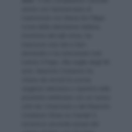
anni
. Il suo compleanno coincide
anche con l’anniversario di
matrimonio con Maria De Filippi.
Icona della televisione italiana,
inventore del talk show, ha
trascorso una vita a fare
domande e ha intervistato tutti
tranne il Papa. Alla soglia degli 80
anni, Maurizio Costanzo ha
chiuso da record la scorsa
stagione televisiva e ripartirà nelle
prossime settimane con un nuovo
ciclo de L’Intervista e del Maurizio
Costanzo Show su Canale 5,
tornerà in seconda serata del