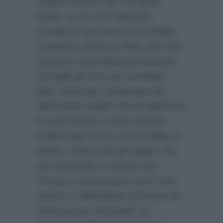
sabato di Rai1 con S’è fatta
notte, su Iris con Maurizio
Costanzo racconta e con Radio
Costanzo Show su Raio 105. Da
sempre il giornalista più famoso
coi baffi più fa e più vorrebbe
fare, forse per continuare ad
alimentare quella che lui definisce
la sua fortuna, ovvero di aver
trasformato il suo unico hobby in
lavoro. Sono tanti gli auguri che
sta ricevendo in queste ore.
Pronta a ricominciare con il suo
ritorno in televisione al timone di
Vieni da me, da lunedì 10