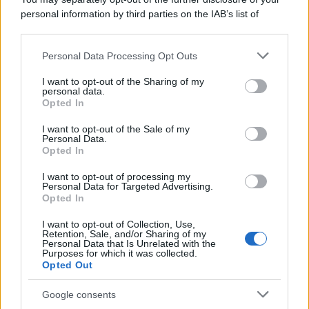
personal information by third parties on the IAB’s list of
downstream participants.
Personal Data Processing Opt Outs
This information may also be disclosed by us to third parties
ULTIME NOTIZIE
on the IAB’s List of Downstream Participants that may further
I want to opt-out of the Sharing of my
disclose it to other third parties.
personal data.
Helena Prestes e Javier Martinez
Opted In
sono in crisi oppure no? Lui
Please note that this website/app uses one or more Google
rompe il silenzio
services and may gather and store information including but
I want to opt-out of the Sale of my
Personal Data.
not limited to your visit or usage behaviour. You may click to
Opted In
grant or deny consent to Google and its third-party tags to
Uomini e Donne, sfogo al veleno
use your data for below specified purposes in below Google
di Ludovica Valli: “Letto cose
I want to opt-out of processing my
sconvolgenti su di me”
consent section.
Personal Data for Targeted Advertising.
Opted In
I want to opt-out of Collection, Use,
Uomini e Donne, retroscena di
Retention, Sale, and/or Sharing of my
Alice Barisciani: “Ricevevo
Personal Data that Is Unrelated with the
minacce e insulti”
Purposes for which it was collected.
Opted Out
Belen Rodriguez ritrova la
Google consents
serenità: il bacio con il