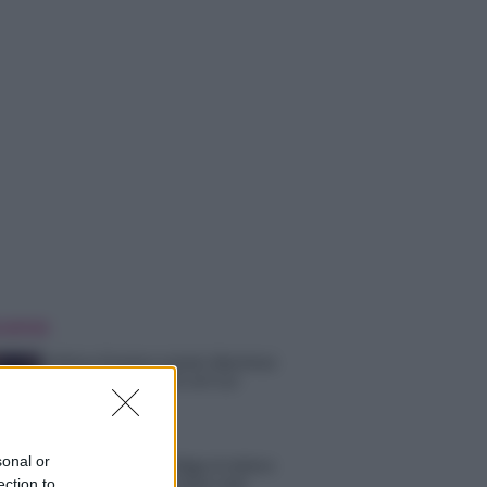
 NOTIZIE
Helena Prestes e Javier Martinez
sono in crisi oppure no? Lui
rompe il silenzio
sonal or
Uomini e Donne, sfogo al veleno
di Ludovica Valli: “Letto cose
ection to