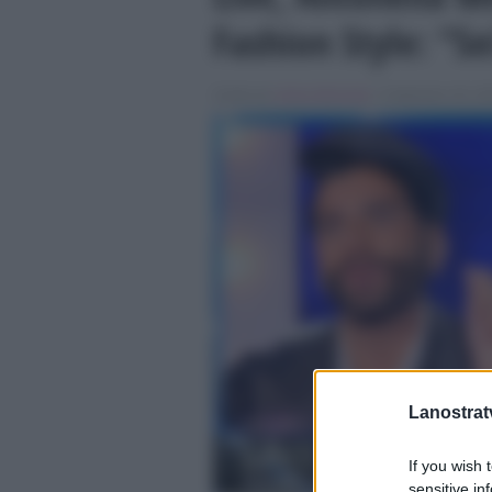
Fashion Style: “S
Scritto da
Liliana Morreale
, il Settembre 28, 20
Lanostratv
If you wish 
sensitive in