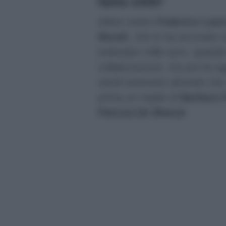
fanno schifo”
Infine contro
Federico Laur
Morali
, che lo ha accusato n
extension mille euro, quando 
collaborazione, ma poi ha a
vendi extension dicendo che
prima un ospite di
Barbara 
Patrizia De Blanck