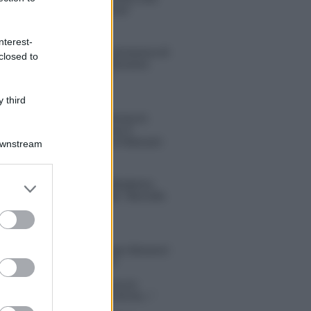
sconvolgenti su di me”
nterest-
Uomini e Donne, retroscena di
closed to
Alice Barisciani: “Ricevevo
minacce e insulti”
 third
Belen Rodriguez ritrova la
serenità: il bacio con il
compagno Gaetano Fidanzati
Downstream
er and store
Uomini e Donne, Elisabetta
Gigante in ospedale: “Barcollo
to grant or
ma non mollo”
ed purposes
tion Island, affari d’oro per Giovanni
so: attività in espansione?
in Mascolo replica alla sua ex
ata Bella Thorne: “Dicono di me…”