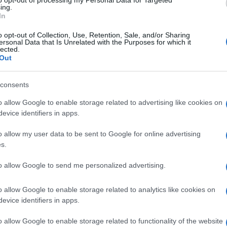
to opt-out of processing my Personal Data for Targeted
to al centro delle polemiche per degli
Amici,
ing.
incide
In
ente alti.
Federico Lauro
, questo è il suo
Un med
ttaccato da
Antonella Mosetti
che ha
o opt-out of Collection, Use, Retention, Sale, and/or Sharing
Sikabo
ersonal Data that Is Unrelated with the Purposes for which it
lected.
Tempta
Out
“Non è
perché non piaci? Perché non sei umile.
consents
simo di gente a cui hai fatto danni. Non
o allow Google to enable storage related to advertising like cookies on
evice identifiers in apps.
so
si è difeso sottolineando come il suo
o allow my user data to be sent to Google for online advertising
già giunto alla quarta stagione, segno
s.
a.
to allow Google to send me personalized advertising.
 Fashion Style contro Antonella
o allow Google to enable storage related to analytics like cookies on
on passava”
evice identifiers in apps.
Non è la D’Urso si è duramente
o allow Google to enable storage related to functionality of the website