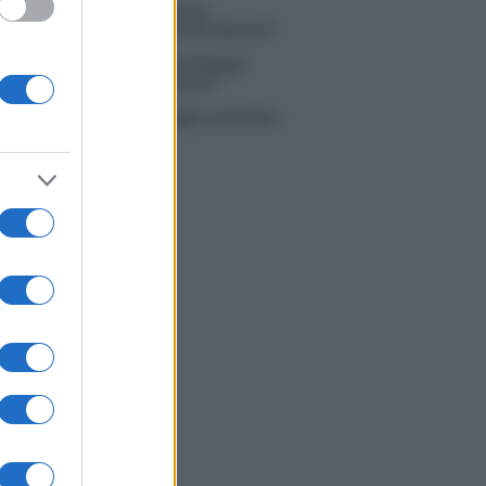
 Simone Nolasco vittima di un
nte: “Mi è passata tutta la vita davanti”
ico in famiglia, l’appello di Margot
nyi: “Necessario il suo ritorno!”
tion Island, Danilo D’Angelo ammette:
 un periodo semplice”