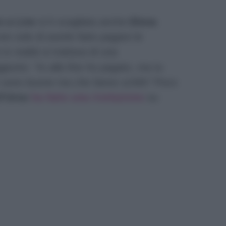
o a Live
si è scagliata anche
Elena
on solo di averle fatto pagare le
in realtà si trattava di una
ggiunto:
“Io alla fine ho pagato, ma tu
 sono buone ma che fanno schifo”
Poco
D’Urso
ha fatto una rivelazione
su