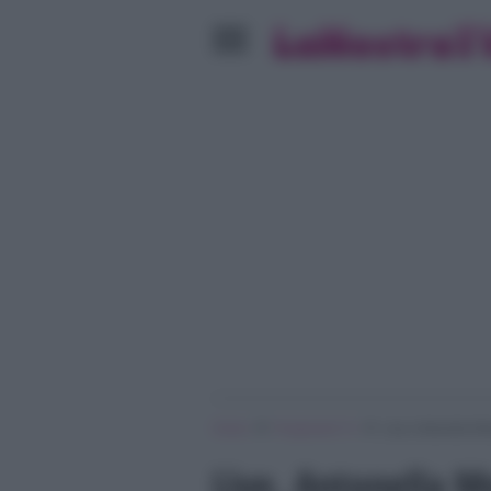
»
»
Home
Programmi Tv
Live, Antonella Mo
Live, Antonella M