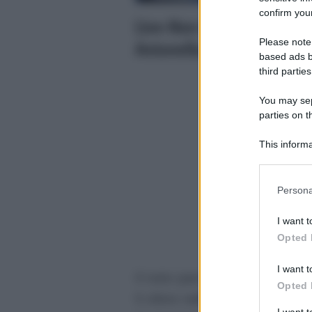
confirm your
Live-Non è la D’Urso, Fed
Antonella Mosetti: “Sei 
Please note
based ads b
third parties
You may sepa
parties on t
This informa
Participants
Please note
Persona
information 
deny consent
I want t
in below Go
Opted 
I want t
Il noto parrucchiere
Federic
Opted 
5 sfere nella puntata di oggi