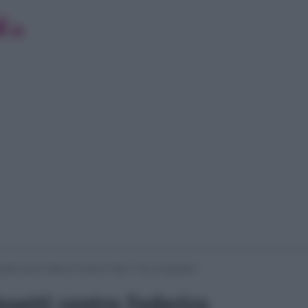
setti contro Federico Fashion Style: “Sei un bugiardo”
osetti contro Federico