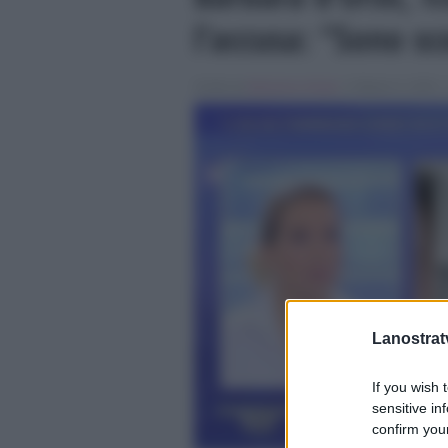
l’accusa: “Sono s
Scritto da
Marianna Amato
, il Ottobre 9, 2020 ,
Lanostratv
If you wish 
sensitive in
confirm your