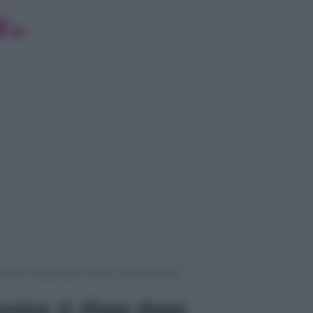
Iconize si sfoga dopo l’accusa: “Sono sconvolto”
onize si sfoga dopo