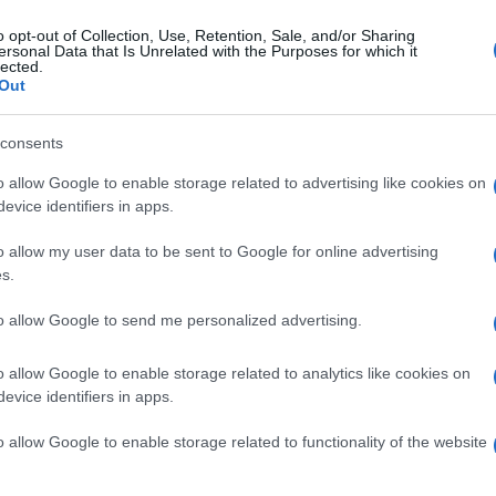
alotto di
Barbara d’Urso
è emerso che
Amici,
incide
o opt-out of Collection, Use, Retention, Sale, and/or Sharing
ncer sarebbe stato costruito a tavolino. A
ersonal Data that Is Unrelated with the Purposes for which it
Un med
lected.
nta verità è stata Soleil Sorge, amica
Sikabo
Out
ato di Tommaso Zorzi. La ragazza avrebbe
Tempta
“Non è
ebbero il fatto che
Iconize abbia
consents
,
Barbara d’Urso
, si è detta inorridita
o allow Google to enable storage related to advertising like cookies on
evice identifiers in apps.
ata del 7 ottobre di Pomeriggio Cinque si
 Marco è sparito dai social, fino a
o allow my user data to be sent to Google for online advertising
s.
a condiviso una storia su Instagram:
to allow Google to send me personalized advertising.
po’ sconvolto dalla situazione ma io
 con le persone che mi vogliono bene”
o allow Google to enable storage related to analytics like cookies on
evice identifiers in apps.
 con Iconize a Pomeriggio 5. Lui
e”
o allow Google to enable storage related to functionality of the website
lle strette da
Barbara d’Urso
e ha