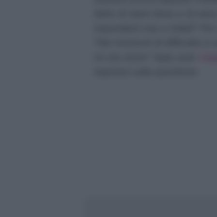
detto di stare bene e di stare
risponderà mai a Soleil? Per
“
Nei momenti di difficoltà si 
mi sta vicino
” dopo aver
ris
espressi sulla questione.