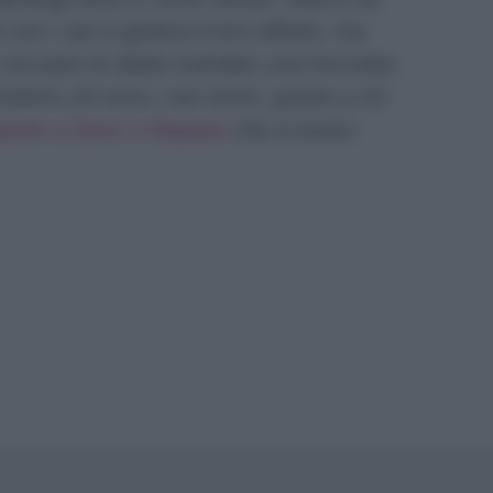
 con i cari a godersi il loro affetto, ma
 ora pare le abbia mandato una frecciata:
vedono chi sono i veri amici, grazie a chi
posto a Zorzi e Dayane
che si erano