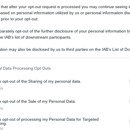
 that after your opt-out request is processed you may continue seeing i
ccusa di Barbara d’Urso a Pomeriggio
ased on personal information utilized by us or personal information dis
dalla situazione”
 prior to your opt-out.
rately opt-out of the further disclosure of your personal information by
he IAB’s list of downstream participants.
tion may also be disclosed by us to third parties on the IAB’s List of 
 that may further disclose it to other third parties.
 that this website/app uses one or more Google services and may gath
l Data Processing Opt Outs
including but not limited to your visit or usage behaviour. You may click 
 to Google and its third-party tags to use your data for below specifi
o opt-out of the Sharing of my personal data.
ogle consent section.
In
o opt-out of the Sale of my Personal Data.
Tempta
In
Grazio
Marco Ferrero
, aveva denunciato via
Benjam
to opt-out of processing my Personal Data for Targeted
ing.
fidanz
ressione omofoba da parte di alcuni
In