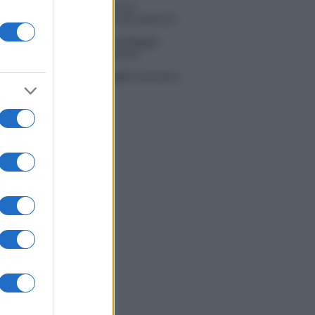
 Simone Nolasco vittima di un
nte: “Mi è passata tutta la vita davanti”
ico in famiglia, l’appello di Margot
nyi: “Necessario il suo ritorno!”
tion Island, Danilo D’Angelo ammette:
 un periodo semplice”