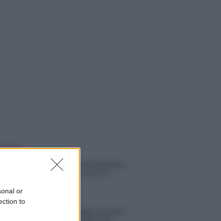
 NOTIZIE
Helena Prestes e Javier Martinez
sono in crisi oppure no? Lui
rompe il silenzio
sonal or
ection to
Uomini e Donne, sfogo al veleno
di Ludovica Valli: “Letto cose