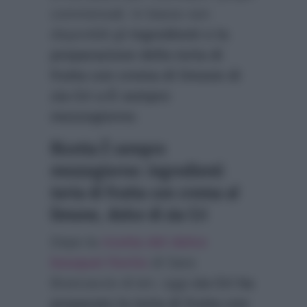
commensali. In basso son
disponibili gli
ingredienti e la
preparazione della torta di
frutta con crema di limone di
zia Cri a È sempre
mezzogiorno
.
Ricetta È sempre
mezzogiorno: ingredienti
torta di frutta con crema al
limone, dolce di zia Cri
Dopo la
ricetta del dolce
bouquet fiorito
di Sara
Brancaccio di ieri, oggi
zia Cri ha
preparato la torta di frutta con