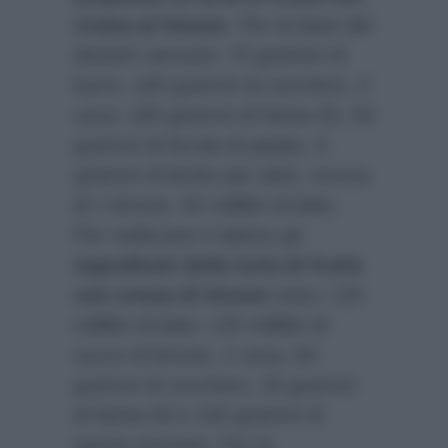
crema al limone
. Per la base del
dessert servono: 70 grammi di
burro, 100 grammi di zucchero, 2
uova, 200 grammi di farina 00, 50
grammi di fecola di patate, 8
grammi di lievito per dolci, scorza
di 1 limone, 50 millilitri di latte.
Per realizzare il ripieno gli
ingredienti della torta di frutta
con crema di limone
sono: 125
millilitri di latte, 125 millilitri di
succo di limone, 2 uova, 80
grammi di zucchero, 25 grammi
di farina 00 e 100 grammi di
panna montata. Per la