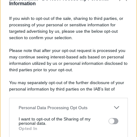
la panna montata. Versare la
Information
crema sulla base della torta e
decorare con la frutta fresca.
If you wish to opt-out of the sale, sharing to third parties, or
processing of your personal or sensitive information for
targeted advertising by us, please use the below opt-out
section to confirm your selection.
Please note that after your opt-out request is processed you
may continue seeing interest-based ads based on personal
information utilized by us or personal information disclosed to
third parties prior to your opt-out.
You may separately opt-out of the further disclosure of your
personal information by third parties on the IAB’s list of
downstream participants.
Personal Data Processing Opt Outs
This information may also be disclosed by us to third parties
ULTIME NOTIZIE
on the IAB’s List of Downstream Participants that may further
I want to opt-out of the Sharing of my
disclose it to other third parties.
personal data.
Cast Ballando con le stelle 2026:
Opted In
svelati i primi concorrenti scelti
Please note that this website/app uses one or more Google
da Milly Carlucci