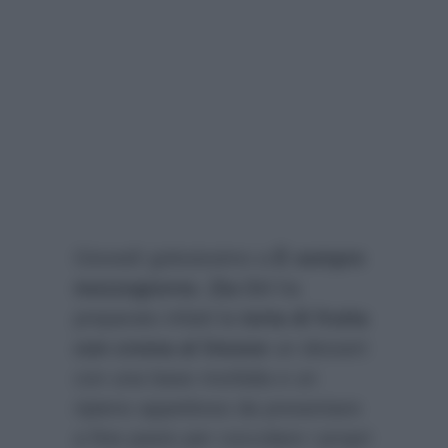
Giovedì golosissimo a
È sempre
mezzogiorno. Zia Cri
ha
preparato infatti la
torta di frutta
con crema al limone
un dessert
con una base morbida e un
ripieno appetitoso da presentare
a fine pasto per coccolare i propri