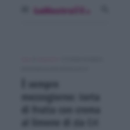
»
»
Home
Programmi Tv
È sempre mezzogiorno:
torta di frutta con crema al limone di zia Cri
È sempre
mezzogiorno: torta
di frutta con crema
al limone di zia Cri