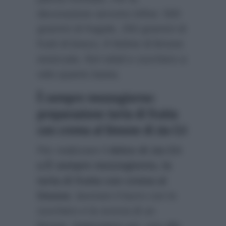
decorazione servono infine: 500
grammi di fragole, 250 grammi di
frutti di bosco, 8 fettine di limone
essiccate, fiori eduli e zucchero a
velo quanto basta.
È sempre mezzogiorno:
preparazione torta di frutta
con crema al limone di zia Cri
Per realizzare il
dolce di zia Cri
a È sempre mezzogiorno, la
torta di frutta con crema al
limone
, lavorare il burro con lo
zucchero e la scorza di un
limone. Aggiungere poi, una alla