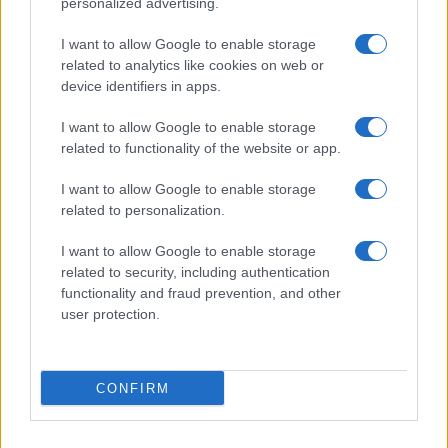
“Saremo genitori in età avanzata”
personalized advertising.
Senza Cri dopo la rimozione del seno
I want to allow Google to enable storage
racconta: “Quando ho visto le cicatrici…”
related to analytics like cookies on web or
Temptation island, Karina Cascella al posto di
device identifiers in apps.
Filippo Bisciglia? La risposta spiazza
I want to allow Google to enable storage
Grande Fratello: Federica Rosatelli torna a
related to functionality of the website or app.
parlare dell’episodio del bicchiere lanciato
Uomini e Donne, gossip su Asmaa e Cristiano:
I want to allow Google to enable storage
“Si prendono e si lasciano”
related to personalization.
I want to allow Google to enable storage
related to security, including authentication
functionality and fraud prevention, and other
user protection.
Programmi Tv
Personaggi
Serie Tv
CONFIRM
Soap
Gossip
Musica
Ascolti Tv
The Voice
Chi Siamo