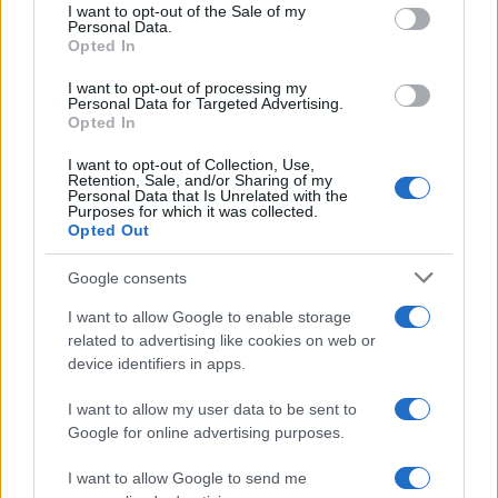
services and may gather and store information including but
I want to opt-out of the Sale of my
Personal Data.
not limited to your visit or usage behaviour. You may click to
Opted In
grant or deny consent to Google and its third-party tags to
Temptation Island, Antonio
use your data for below specified purposes in below Google
Panico: “Ecco chi dei protagonisti
I want to opt-out of processing my
si è salvato”
consent section.
Personal Data for Targeted Advertising.
Opted In
I want to opt-out of Collection, Use,
Uomini e Donne, black out per
Retention, Sale, and/or Sharing of my
Natalia Paragoni: “Ecco quando
Personal Data that Is Unrelated with the
avrò l’ultima chemio”
Purposes for which it was collected.
Opted Out
Stefano De Martino, missione
Google consents
speciale in America? C’è fame di
ospiti per Sanremo 2027
I want to allow Google to enable storage
related to advertising like cookies on web or
device identifiers in apps.
Uomini e Donne, Ernesto
Passaro si è fidanzato? Lui rompe
I want to allow my user data to be sent to
il silenzio
Google for online advertising purposes.
I want to allow Google to send me
Manuela Carriero e Francesco Chiofalo: