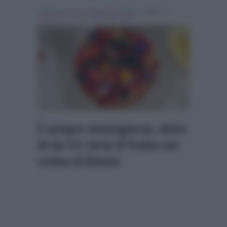
Scritto da
Simona Tranquilli
, il Marzo 4, 2021 , in
Programmi Tv
Tag:
Antonella Clerici
È sempre mezzogiorno, dolce
di zia Cri: torta di frutta con
crema al limone