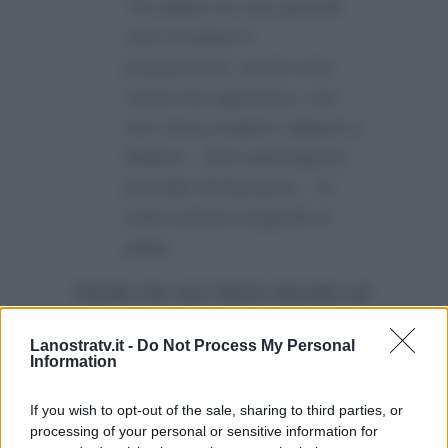
“Ho detto no non perché
non mi piace il
programma, anzi è uno
show che apprezzo, ma
non sono proprio capace a
ballare…Non parteciperò,
prevale l’imbarazzo…Vi
evito questa tragedia in
pista…”
Parole che non hanno lasciato ad
altre possibili interpretazioni: la
Lanostratv.it -
Do Not Process My Personal
Pascale sicuramente non farà
Information
parte dello show del sabato sera
di
Rai Uno
.
If you wish to opt-out of the sale, sharing to third parties, or
processing of your personal or sensitive information for