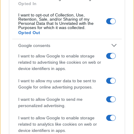
Opted In
I want to opt-out of Collection, Use,
Ballando con le stelle 2026,
Retention, Sale, and/or Sharing of my
rivoluzione di Milly Carlucci:
Personal Data that Is Unrelated with the
tutte le indiscrezioni
Purposes for which it was collected.
Opted Out
Temptation Island, la
Google consents
confessione di Perla Vatiero:
“Non riesco più a guardarlo”
I want to allow Google to enable storage
related to advertising like cookies on web or
device identifiers in apps.
Grazia Kendi soffre per la fine
della storia con Mattia Scudieri:
I want to allow my user data to be sent to
“So cosa ci ha distrutti”
Google for online advertising purposes.
I want to allow Google to send me
Temptation Island, puntata speciale a
settembre? Lo spoiler di Rosario Monetti
personalized advertising.
Carmen Russo ed Enzo Paolo Turchi nel cast di
I want to allow Google to enable storage
Amici? La loro risposta spiazza
related to analytics like cookies on web or
Marianna Scarci: “Saranno Famosi? Niente
device identifiers in apps.