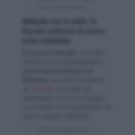
come concorrente…”
Ballando con le stelle: la
Pascale conferma di essere
stata contattata
Francesca Pascale
, una volta
smentita la sua partecipazione
alla
prossima edizione di
Ballando
, ha colto l’occasione
per
rivelare
al portale del
settimanale
Chi
che comunque
un contatto con la produzione c’è
stato in queste settimane:
“Non c’è stata una