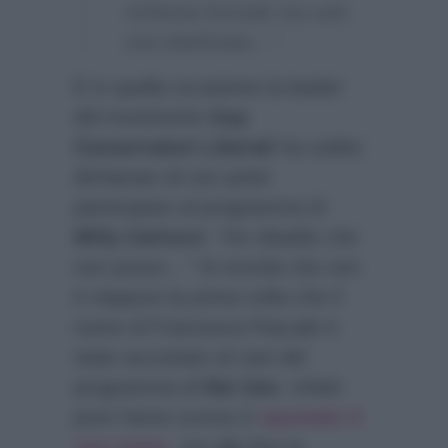
richiesta formale ma solo
una telefonata…”
E in quella occasione la leader
del movimento
Gay
Conservatori Liberali
ha subito
dichiarato di non poter
partecipare al programma di
Milly Carlucci
:
“Ho ribadito che
non posso…”
Si ricorda che non
è neppure la prima volta che il
nome di Francesca Pascale è
stato accostato al cast del
programma di
Rai Uno
. Infatti
pure l’anno scorso è
spuntato il
suo nome
, ma alla fine la