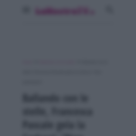
»
»
Home
Ballando con le stelle
Ballando con le
stelle, Francesca Pascale gela la Carlucci: “Non
parteciperò”
Ballando con le
stelle, Francesca
Pascale gela la