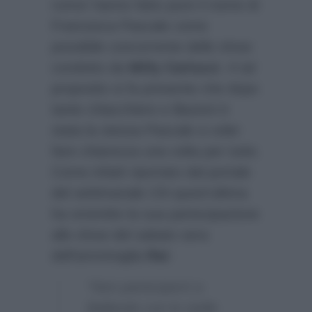
rumor hanno fatto pure il nome di
Francesca Pascale come
possibile concorrente dello show
condotto da
Milly Carlucci
. A tal
proposito si fa presente che dopo
tante chiacchiere e illazioni è
stata la stessa Pascale a voler
fare chiarezza una volta per tutte.
Come infatti riportato dal portale
del settimanale
Chi
quest’ultima
ha smentito la sua partecipazione
allo show del sabato sera
dell’ammiraglia
Rai
:
“Non parteciperò a
Ballando con le stelle