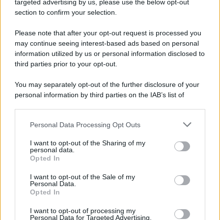
targeted advertising by us, please use the below opt-out
section to confirm your selection.
Please note that after your opt-out request is processed you
may continue seeing interest-based ads based on personal
information utilized by us or personal information disclosed to
third parties prior to your opt-out.
You may separately opt-out of the further disclosure of your
personal information by third parties on the IAB’s list of
downstream participants.
Personal Data Processing Opt Outs
This information may also be disclosed by us to third parties
ULTIME NOTIZIE
on the IAB’s List of Downstream Participants that may further
I want to opt-out of the Sharing of my
disclose it to other third parties.
personal data.
Amici: Opi svela una volta per
Opted In
tutte che tipo di rapporto ha con
Please note that this website/app uses one or more Google
Michelle
services and may gather and store information including but
I want to opt-out of the Sale of my
Personal Data.
not limited to your visit or usage behaviour. You may click to
Opted In
grant or deny consent to Google and its third-party tags to
Temptation Island, Danilo diffida
use your data for below specified purposes in below Google
Simona Giordano che replica:
I want to opt-out of processing my
“Ho conservato gli screen”
consent section.
Personal Data for Targeted Advertising.