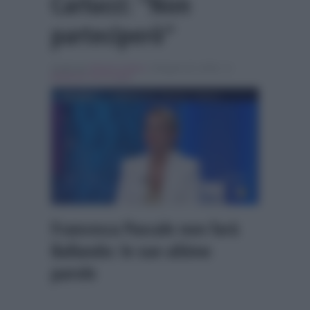
Carlucci: “Non
parteciperò”
Scritto da
Alessio Cimino
, il Giugno 22, 2026 , in
Ballando con le stelle
Francesca Pascale non farà
Ballando: le sue ultime
parole