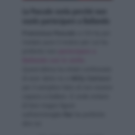
La Pascale svela perchè non
vuole partecipare a Ballando
Francesca Pascale
a
Chi
ha poi
rivelato pure il motivo per cui ha
preferito non
partecipare a
Ballando con le stelle
.
Quest’ultima ha infatti confessato
di aver detto no a
Milly Carlucci
per il semplice fatto di non essere
capace a ballare. E onde evitare
di fare magre figure
sull’ammiraglia
Rai
ha preferito
dire no: