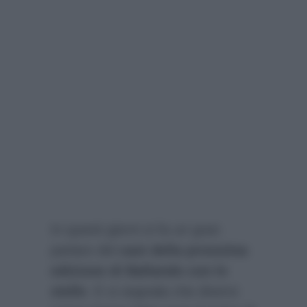
In questi giorni si fa un gran
parlare del
cast della
prossima
edizione di Ballando con le
stelle
. E si segnala che diversi