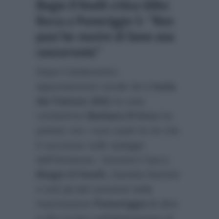
Biagio D’Anelli critica Gilles
Rocca a Pomeriggio 5: “Non
puoi far morire di fame una
concorrente”
Dopo il dodicesimo
appuntamento serale de
L’Isola
dei Famosi 2021
la nota
conduttrice
Barbara D’Urso
ha
parlato con i suoi ospiti di ciò che
è successo sulle spiagge
dell’Honduras. Giovanni Ciacci,
Biagio D’Anelli,
Daniela Martani
e tutti gli altri presenti nella
trasmissione
Pomeriggio 5
oltre
a dire la loro sull’eliminazione di