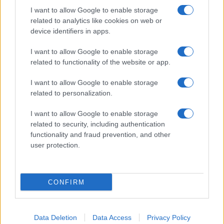
Sikabonyi: “Necessario il suo ritorno!”
I want to allow Google to enable storage
related to analytics like cookies on web or
Temptation Island, Danilo D’Angelo ammette:
“Non è un periodo semplice”
device identifiers in apps.
Amici: Opi svela una volta per tutte che tipo
I want to allow Google to enable storage
di rapporto ha con Michelle
related to functionality of the website or app.
Temptation Island, Danilo diffida Simona
Giordano che replica: “Ho conservato gli
I want to allow Google to enable storage
screen”
related to personalization.
I want to allow Google to enable storage
related to security, including authentication
functionality and fraud prevention, and other
user protection.
Programmi Tv
Personaggi
Serie Tv
CONFIRM
Soap
Gossip
Musica
Ascolti Tv
The Voice
Chi Siamo
Data Deletion
Data Access
Privacy Policy
Preferenze Privacy
‐
Privacy
Lanostratv.it è un sito Giddy Up