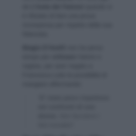
de
L’Isola dei Famosi
quando si
è rifiutato di fare una prova
ricompensa per rispetto della sua
fidanzata.
Biagio D’Anelli
non ha perso
tempo per
criticare
l’attore e
regista, per aver negato a
Francesca Lodo la possibilità di
mangiare affermando:
“
E’ stato poco rispettoso
nei confronti di una
donna
. Non facciamo i
finti moralisti”.