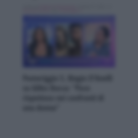
Scritto da
Federica Emmanuele
, il Aprile 27, 2021 , in
Isola dei Famosi
Tag:
Pomeriggio 5
Pomeriggio 5, Biagio D’Anelli
su Gilles Rocca: “Poco
rispettoso nei confronti di
una donna”