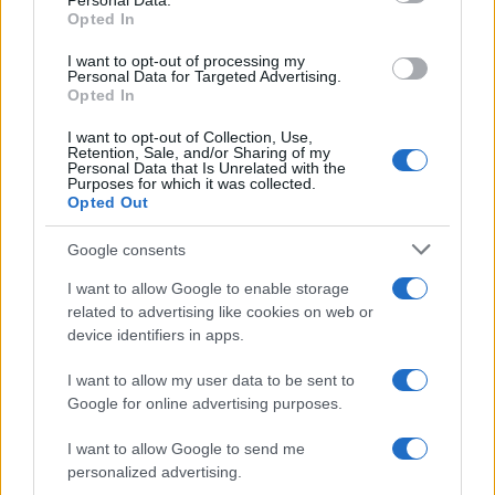
Personal Data.
not limited to your visit or usage behaviour. You may click to
Belen Rodriguez ritrova la
Opted In
grant or deny consent to Google and its third-party tags to
serenità: il bacio con il
use your data for below specified purposes in below Google
compagno Gaetano Fidanzati
I want to opt-out of processing my
consent section.
Personal Data for Targeted Advertising.
Opted In
Uomini e Donne, Elisabetta
I want to opt-out of Collection, Use,
Gigante in ospedale: “Barcollo
Retention, Sale, and/or Sharing of my
ma non mollo”
Personal Data that Is Unrelated with the
Purposes for which it was collected.
Opted Out
Temptation Island, affari d’oro
per Giovanni Grazioso: attività in
Google consents
espansione?
I want to allow Google to enable storage
related to advertising like cookies on web or
Benjamin Mascolo replica alla
device identifiers in apps.
sua ex fidanzata Bella Thorne:
“Dicono di me…”
I want to allow my user data to be sent to
Google for online advertising purposes.
Amici, Simone Nolasco vittima di un
I want to allow Google to send me
incidente: “Mi è passata tutta la vita davanti”
personalized advertising.
Un medico in famiglia, l’appello di Margot