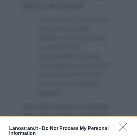
silenzio sulla faccenda:
“Lui non lo sa. Il tuo uomo
ogni giorno fa delle
dediche. C’era una storia
in evidenza che
magicamente è sparita.
Tutti quanti si sono posti la
domanda perchè lui sta
soffrendo e
lei non si
espone
“.
Lisa Fusco invece si è schierata
dalla parte di Gilles:
“Quando si
fanno i reality si lasciano i
Lanostratv.it -
Do Not Process My Personal
Information
fidanzati, forse ha paura di