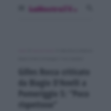
»
»
Home
Isola dei Famosi
Gilles Rocca criticato da
Biagio D’Anelli a Pomeriggio 5: “Poco rispettoso”
Gilles Rocca criticato
da Biagio D’Anelli a
Pomeriggio 5: “Poco
rispettoso”