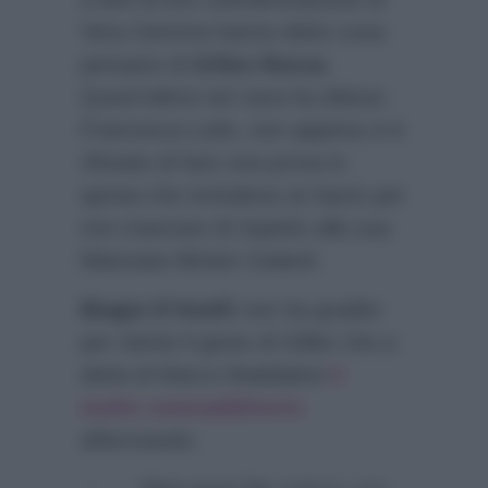
Vera Gemma hanno detto cosa
pensano di
Gilles Rocca.
Quest’ultimo ieri sera ha deluso
Francesca Lodo, non appena si è
rifiutato di fare una prova in
apnea che includeva un bacio per
non mancare di rispetto alla sua
fidanzata Miriam Galanti.
Biagio D’Anelli
non ha gradito
per niente il gesto di Gilles che a
detta di Marco Maddaloni
è
molto contraddittorio
affermando: