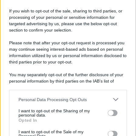
perdere la fidanzata”.
If you wish to opt-out of the sale, sharing to third parties, or
processing of your personal or sensitive information for
targeted advertising by us, please use the below opt-out
section to confirm your selection.
Please note that after your opt-out request is processed you
may continue seeing interest-based ads based on personal
information utilized by us or personal information disclosed to
third parties prior to your opt-out.
You may separately opt-out of the further disclosure of your
personal information by third parties on the IAB’s list of
downstream participants.
Personal Data Processing Opt Outs
This information may also be disclosed by us to third parties
ULTIME NOTIZIE
on the IAB’s List of Downstream Participants that may further
I want to opt-out of the Sharing of my
Uomini e Donne, retroscena di
disclose it to other third parties.
personal data.
Alice Barisciani: “Ricevevo
Opted In
minacce e insulti”
Please note that this website/app uses one or more Google
services and may gather and store information including but
I want to opt-out of the Sale of my