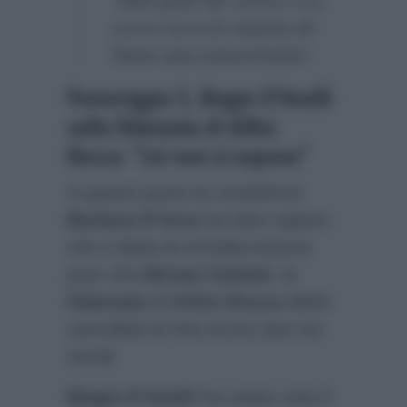
“
Non puoi far
saltare una
prova facendo
morire di
fame una concorrente
“.
Pomeriggio 5, Biagio D’Anelli
sulla fidanzata di Gilles
Rocca: “Lei non si espone”
A questo punto la conduttrice
Barbara D’Urso
ha fatto sapere
che a detta di un’indiscrezione
pare che
Miriam Galanti
, la
fidanzata
di
Gilles Rocca
abbia
cancellato le foto di loro due sui
social.
Biagio D’Anelli
ha subito rotto il