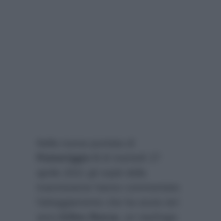
Nella nuova puntata di
Pomeriggio 5
di martedì 27
aprile 2021 gli ospiti della
trasmissione hanno commentato
l’atteggiamento che ha avuto ieri
sera
Gilles Rocca
, un naufrago