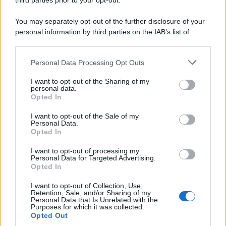
third parties prior to your opt-out.
You may separately opt-out of the further disclosure of your
personal information by third parties on the IAB’s list of
downstream participants.
Personal Data Processing Opt Outs
This information may also be disclosed by us to third parties
ULTIME NOTIZIE
on the IAB’s List of Downstream Participants that may further
I want to opt-out of the Sharing of my
disclose it to other third parties.
personal data.
Senza Cri dopo la rimozione del
Opted In
seno racconta: “Quando ho visto
Please note that this website/app uses one or more Google
le cicatrici…”
services and may gather and store information including but
I want to opt-out of the Sale of my
Personal Data.
not limited to your visit or usage behaviour. You may click to
Opted In
grant or deny consent to Google and its third-party tags to
Temptation island, Karina
use your data for below specified purposes in below Google
Cascella al posto di Filippo
I want to opt-out of processing my
Bisciglia? La risposta spiazza
consent section.
Personal Data for Targeted Advertising.
Opted In
I want to opt-out of Collection, Use,
Grande Fratello: Federica
Retention, Sale, and/or Sharing of my
Rosatelli torna a parlare
Personal Data that Is Unrelated with the
dell’episodio del bicchiere
Purposes for which it was collected.
lanciato
Opted Out