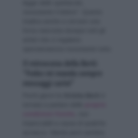
legge dello spettacolo,
nonostante il dolore”.
Questo
implica anche a cercare una
forza nascosta dunque tutti gli
artisti che ci regalano
spensieratezza nonostante tutto.
Il retroscena della Berti:
“Fedez mi manda sempre
messaggi carini”
Pochi giorni fa
Orietta Berti
è
tornata a parlare delle
proprie
condizioni fisiche
, non
impeccabili a causa di qualche
acciacco. Niente però sembra