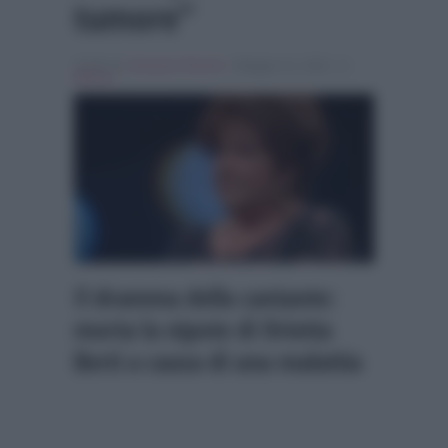
tumore”
Scritto da
Vincenzo Pennisi
, il Maggio 31, 2022 , in
Musica
Il dramma della cantante:
morta la nipote di Orietta
Berti a causa di una malattia