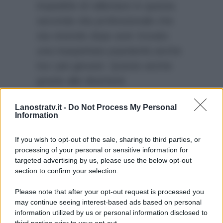
impedirle di rallentare in questa
seconda vita professionale che
sta vivendo dopo aver trovato
una inaspettata popolarità anche
tra i più giovani. Questo anche
grazie alle divertenti
collaborazioni con artisti del
Lanostratv.it -
Do Not Process My Personal
calibro di Fedez, con il quale i
Information
rapporti sono ottimi:
“Mi manda
sempre dei messaggi carini”.
If you wish to opt-out of the sale, sharing to third parties, or
processing of your personal or sensitive information for
targeted advertising by us, please use the below opt-out
section to confirm your selection.
Please note that after your opt-out request is processed you
may continue seeing interest-based ads based on personal
information utilized by us or personal information disclosed to