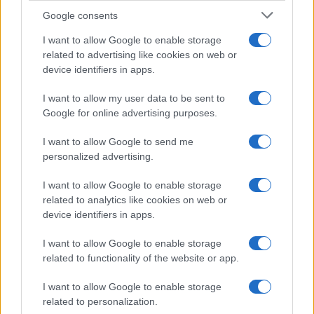
Uomini e Donne, gossip su
Google consents
Asmaa e Cristiano: “Si prendono
e si lasciano”
I want to allow Google to enable storage
related to advertising like cookies on web or
device identifiers in apps.
Amici, già finita tra Nicola
Marchionni e Valentina Pesaresi:
I want to allow my user data to be sent to
“Siamo molto distanti”
Google for online advertising purposes.
I want to allow Google to send me
La Ruota della Fortuna, complimenti per
Gerry Scotti: “Avrai un futuro fantastico”
personalized advertising.
Helena Prestes e Javier Martinez sono in crisi
I want to allow Google to enable storage
oppure no? Lui rompe il silenzio
related to analytics like cookies on web or
Uomini e Donne, sfogo al veleno di Ludovica
device identifiers in apps.
Valli: “Letto cose sconvolgenti su di me”
I want to allow Google to enable storage
Uomini e Donne, retroscena di Alice
related to functionality of the website or app.
Barisciani: “Ricevevo minacce e insulti”
Belen Rodriguez ritrova la serenità: il bacio
I want to allow Google to enable storage
con il compagno Gaetano Fidanzati
related to personalization.