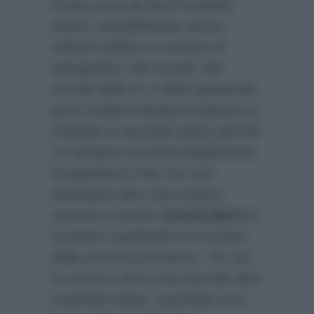
l’unica cosa da fare è andare
avanti, possibilmente senza
voltarsi indietro e cercare di
estrapolare i bei ricordi. Nel
mondo della tv e dello spettacolo
però il dolore bisogna imparare a
metterlo in secondo piano perché
c’è sempre una fetta larghissima
di spettatori e fan che non
attendono altro che musica,
canzoni e sorrisi.
Orietta Berti
lo
sa bene e parlando a
Il corriere
della sera
ha ammesso:
“Se vai
in scena o sei in una tournée devi
mostrarti solare, purtroppo è la