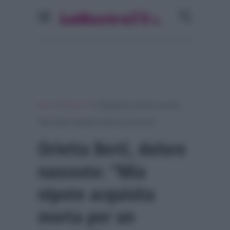
»
»
Home
Musica
Orietta Berti, dolore nascosto:
“Mia nipote acquisita morta per un tumore”
Orietta Berti, dolore
nascosto: “Mia
nipote acquisita
morta per un