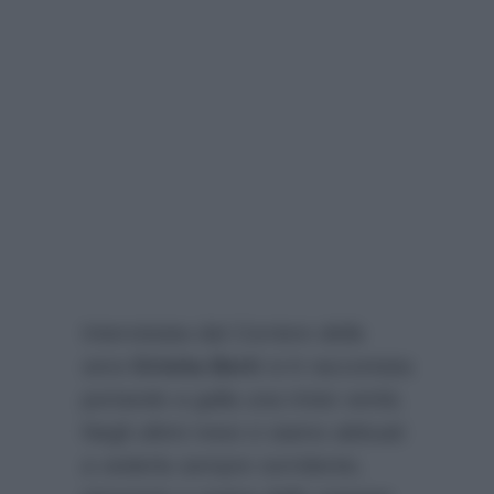
Intervistata dal
Corriere della
sera
Orietta Berti
si è raccontata
portando a galla una triste verità.
Negli ultimi mesi ci siamo abituati
a vederla sempre sorridente,