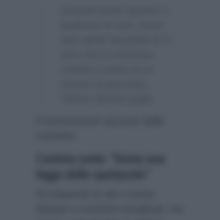
Quando perdi i genitori o
qualcuno di caro, come
una nipote acquisita di 17
anni che si chiamava
Orietta a causa di un
tumore al pancreas,
l’animo diventa grigio
il commovente racconto della
cantante.
L’artista svela: “Esiste una
legge dello spettacolo”
Di frequente la vita ci porta
davanti a momenti complicati, ma