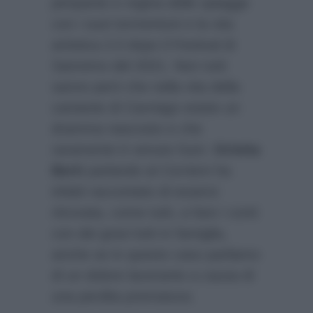
pimpante e regina delle spiagge
con i suoi tormentoni e la vita
artistica 2.0 dopo il Festival di
Sanremo del 2021. Non tutti
sanno però che nella vita della
cantante di Cavriago esiste un
dramma nascosto e che
raramente è venuto fuori.
Orietta
Berti
parlando al
Corriere
ha
infatti raccontato di essersi
ritrovata, come tutti, a fare i conti
con dei gravi lutti in famiglia,
anche se in questo caso parliamo
di un dolore lacerante a causa di
una perdita prematura: