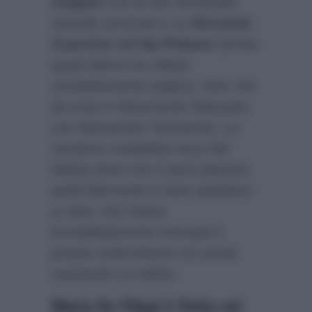
Galgani
con le sue sfortunate
vicende amorose e su
Riccardo
Guarnieri ed Ida Platano
(ormai
quest’ultima ha voltato
completamente pagina, visto che
da mesi è felicemente fidanzata
con Alessandro Vicinanza). La
versione cosiddetta story del
dating show non è però piaciuta
particolarmente a tanti spettatori
a casa, che hanno
immediatamente riversato il
proprio malcontento sui social,
sopratutto su twitter.
Maria De Filippi è finita nel