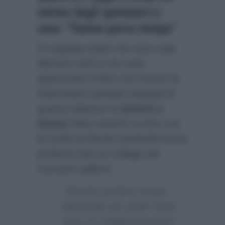
mirino degli spettatori a
casa: “Hanno perso tempo”
Si segnala infatti che sono stati
davvero tanti a non aver
apprezzato il fatto che invece di
trasmettere puntate integrali di
questa edizione di
Uomini e
Donne
finita venerdì scorso con
la scelta di Nicole Santinelli hanno
preferito fare un collage dei
momenti salienti:
“Perché perdere tempo
lavorando per poter tirare
fuori un collage/riassunto