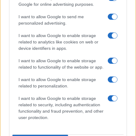
Google for online advertising purposes.
I want to allow Google to send me
Grazia Kendi soffre per la fine della storia con
Mattia Scudieri: “So cosa ci ha distrutti”
personalized advertising.
Temptation Island, puntata speciale a
I want to allow Google to enable storage
settembre? Lo spoiler di Rosario Monetti
related to analytics like cookies on web or
Carmen Russo ed Enzo Paolo Turchi nel cast di
device identifiers in apps.
Amici? La loro risposta spiazza
I want to allow Google to enable storage
Marianna Scarci: “Saranno Famosi? Niente
related to functionality of the website or app.
cachet. Ecco com’era Maria De Filippi”
Temptation Island, Soraya Sabetta
I want to allow Google to enable storage
massacrata: “Sono stata minacciata di morte”
related to personalization.
I want to allow Google to enable storage
related to security, including authentication
functionality and fraud prevention, and other
user protection.