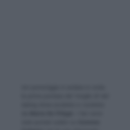
Ieri pomeriggio è andata in onda
la prima puntata del ‘meglio di’ del
dating show prodotto e condotto
da
Maria De Filippi
. I fari sono
stati puntati subito su
Gemma