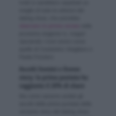
molti si sarebbero aspettati un
meglio di tutte le edizioni del
dating show, che potrebbe
sbarcare in prima serata
nella
prossima stagione tv, magari
riponendo i troni storici come
quello di Costantino Vitagliano e
Paola Frizziero.
Ascolti Uomini e Donne
story: la prima puntata ha
raggiunto il 20% di share
Ma come saranno andati gli
ascolti della prima puntata della
versione story del dating show