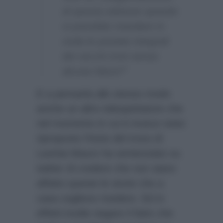
di questa edizione quando
si potrebbe mandare in
onda le puntate integrali
dei vecchi troni senza
alcuna fatica?”
E a pensarla allo stesso modo
anche un altro telespettatore che
nel momento in cui è invece stato
riproposto l’inizio del trono di
Lavinia Mauro ha sentenziato su
twitter di credere che non siano
affatto queste le storie che a
casa vogliono rivedere. Ed in
effetti inutile negare il fatto che