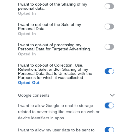
ULTIME NOTIZIE
on the IAB’s List of Downstream Participants that may further
I want to opt-out of the Sharing of my
disclose it to other third parties.
personal data.
Temptation Island, Danilo
Opted In
D’Angelo ammette: “Non è un
Please note that this website/app uses one or more Google
periodo semplice”
services and may gather and store information including but
I want to opt-out of the Sale of my
Personal Data.
not limited to your visit or usage behaviour. You may click to
Opted In
grant or deny consent to Google and its third-party tags to
Amici: Opi svela una volta per
use your data for below specified purposes in below Google
tutte che tipo di rapporto ha con
I want to opt-out of processing my
Michelle
consent section.
Personal Data for Targeted Advertising.
Opted In
I want to opt-out of Collection, Use,
Temptation Island, Danilo diffida
Retention, Sale, and/or Sharing of my
Simona Giordano che replica:
Personal Data that Is Unrelated with the
“Ho conservato gli screen”
Purposes for which it was collected.
Opted Out
Ballando con le stelle 2026,
Google consents
rivoluzione di Milly Carlucci:
tutte le indiscrezioni
I want to allow Google to enable storage
related to advertising like cookies on web or
device identifiers in apps.
Temptation Island, la
confessione di Perla Vatiero:
I want to allow my user data to be sent to
“Non riesco più a guardarlo”