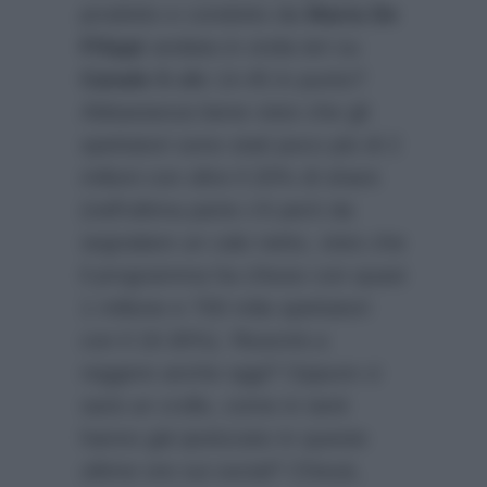
prodotto e condotto da
Maria De
Filippi
andata in onda ieri su
Canale 5
alle 14.45 in punto?
Abbastanza bene visto che gli
spettatori sono stati poco più di 2
milioni con oltre il 20% di share
(nell’ultima parte c’è però da
segnalare un calo netto, visto che
il programma ha chiuso con quasi
1 milione e 700 mila spettatori
con il 19.30%). Riuscirà a
reggere anche oggi? Oppure ci
sarà un crollo, come in tanti
hanno già ipotizzato in queste
ultime ore sui social? Chissà,