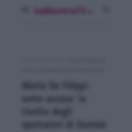
»
»
Home
Uomini e Donne
Maria De Filippi sotto
accusa: la rivolta degli spettatori di Uomini e Donne
Maria De Filippi
sotto accusa: la
rivolta degli
spettatori di Uomini