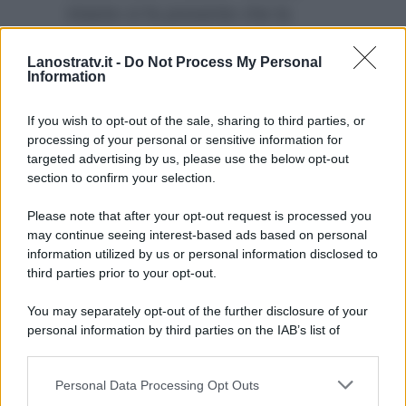
intanto si fa presente che la
concorrenza ha accorciato
Lanostratv.it -
Do Not Process My Personal
nettamente le distanze (ieri la
Information
Bortone ha toccato il 17.50% di
share).
If you wish to opt-out of the sale, sharing to third parties, or
processing of your personal or sensitive information for
targeted advertising by us, please use the below opt-out
section to confirm your selection.
Please note that after your opt-out request is processed you
may continue seeing interest-based ads based on personal
information utilized by us or personal information disclosed to
third parties prior to your opt-out.
You may separately opt-out of the further disclosure of your
personal information by third parties on the IAB’s list of
downstream participants.
Personal Data Processing Opt Outs
This information may also be disclosed by us to third parties