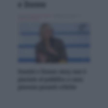
e Donne
Scritto da
Alessio Cimino
, il Maggio 16, 2023 , in
Uomini e Donne
Uomini e Donne story non è
piaciuto al pubblico a casa:
piovono pesanti critiche