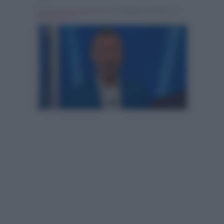
Scritto da
Emanuele Fiocca
, il Gennaio 24, 2024 , in
Programmi Tv