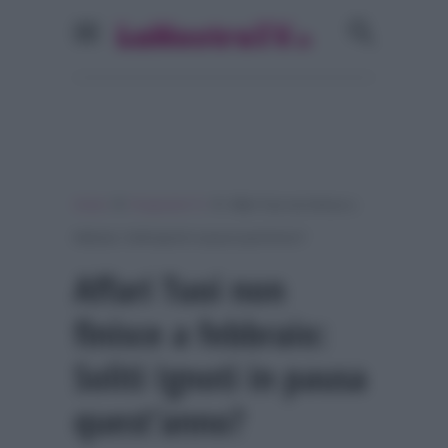
»
»
Home
Programmi Tv
Affari Tuoi non finisce a
febbraio: Soliti Ignoti in pausa quest’anno?
Affari Tuoi non
finisce a febbraio:
Soliti Ignoti in pausa
quest’anno?