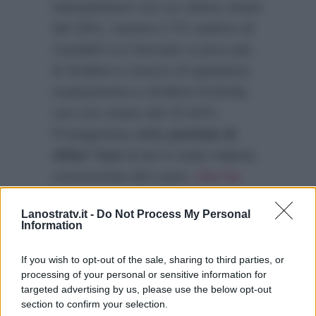
telespettatori con un ottimo share
del 26%, mentre il TG satirico di
Canale5 si è fermato a poco più
di 3milioni e mezzo di spettatori,
esattamente a 3milioni 513mila,
con uno share del 15.64%.
Protagonista della
puntata di
Affari Tuoi
di ieri è stata Valeria,
concorrente del Lazio,
che ha
portato a casa 41.000€
,
Lanostratv.it -
Do Not Process My Personal
accettando l’ultima offerta del
Information
dottore, per poi scoprie che nel
pacco ne aveva 30.000.
If you wish to opt-out of the sale, sharing to third parties, or
processing of your personal or sensitive information for
targeted advertising by us, please use the below opt-out
section to confirm your selection.