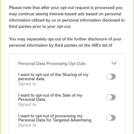
Please note that after your opt-out request is processed you
may continue seeing interest-based ads based on personal
information utilized by us or personal information disclosed to
third parties prior to your opt-out.
You may separately opt-out of the further disclosure of your
personal information by third parties on the IAB’s list of
downstream participants.
Personal Data Processing Opt Outs
This information may also be disclosed by us to third parties
ULTIME NOTIZIE
on the IAB’s List of Downstream Participants that may further
I want to opt-out of the Sharing of my
disclose it to other third parties.
personal data.
Helena Prestes e Javier Martinez
Opted In
sono in crisi oppure no? Lui
Please note that this website/app uses one or more Google
rompe il silenzio
services and may gather and store information including but
I want to opt-out of the Sale of my
Personal Data.
not limited to your visit or usage behaviour. You may click to
Opted In
grant or deny consent to Google and its third-party tags to
Uomini e Donne, sfogo al veleno
use your data for below specified purposes in below Google
di Ludovica Valli: “Letto cose
I want to opt-out of processing my
sconvolgenti su di me”
consent section.
Personal Data for Targeted Advertising.
Opted In