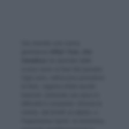
Sta vivendo una nuova
giovinezza
Affari Tuoi, che
Amadeus
ha riportato dallo
scorso anno ai fasti del passato.
Ogni sera, nell’access primetime
di Rai1, registra infatti ascolti
lodevoli, mettendo non poco in
difficoltà il competitor Striscia la
notizia, dal lunedì al sabato, e
Paperissima Sprint, la domenica,