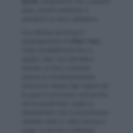
Ignoti,
programma che, a quanto
pare, sembra destinato a
prendersi un anno sabbatico.
Era nell’aria da tempo il
prolungamento di
Affari Tuoi,
molto probabilmente fino a
giugno, dato che nell’ultimo
periodo su Rai1 è passato
spesso in sovraimpressione
l’annuncio relativo alle regioni per
le quali si cercavano concorrenti:
ciò ha quindi fatto capire ai
telespettatori che la trasmissione
sarebbe stata in video ancora a
lungo, e non fino a febbraio,