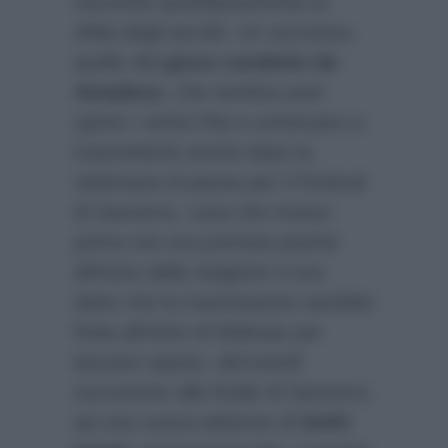
vincendo quotidianamente la
sfida degli ascolti. Un successo,
quello del
gioco condotto da
Amadeus
, che sembra aver
spinto i vertici Rai a continuare a
trasmetterlo anche dopo la
settimana di pausa per il Festival
di Sanremo, cosa che invece
prima non era prevista poiché
all’inizio della stagione si era
detto che la trasmissione sarebbe
finita all’inizio di febbraio per
lasciare spazio, dal lunedì
successivo alla finale di Sanremo,
ad una nuova edizione di
Soliti