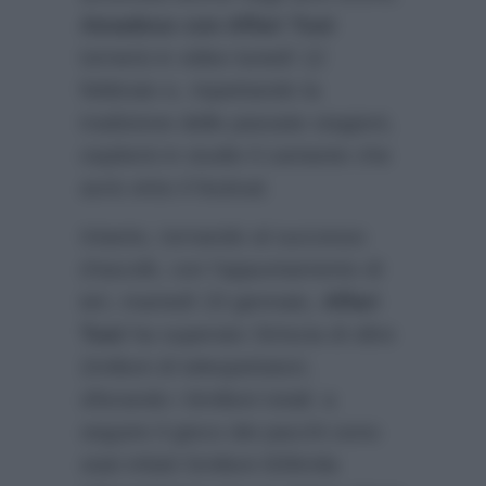
Amadeus con Affari Tuoi
tornerà in video lunedì 12
febbraio e, rispettando la
tradizione delle passate stagioni,
ospiterà in studio il cantante che
avrà vinto il festival.
Intanto, tornando al successo
d’ascolti, con l’appuntamento di
ieri, martedì 23 gennaio,
Affari
Tuoi
ha superato Striscia di oltre
2milioni di telespettatori,
sfiorando i 6milioni totali: a
seguire il gioco dei pacchi sono
stati infatti 5milioni 839mila