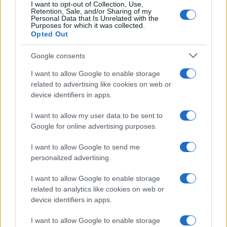
I want to opt-out of Collection, Use,
Uomini e Donne, retroscena di
Retention, Sale, and/or Sharing of my
Alice Barisciani: “Ricevevo
Personal Data that Is Unrelated with the
minacce e insulti”
Purposes for which it was collected.
Opted Out
Belen Rodriguez ritrova la
Google consents
serenità: il bacio con il
compagno Gaetano Fidanzati
I want to allow Google to enable storage
related to advertising like cookies on web or
device identifiers in apps.
Uomini e Donne, Elisabetta
Gigante in ospedale: “Barcollo
I want to allow my user data to be sent to
ma non mollo”
Google for online advertising purposes.
I want to allow Google to send me
Temptation Island, affari d’oro per Giovanni
Grazioso: attività in espansione?
personalized advertising.
Benjamin Mascolo replica alla sua ex
I want to allow Google to enable storage
fidanzata Bella Thorne: “Dicono di me…”
related to analytics like cookies on web or
Amici, Simone Nolasco vittima di un
device identifiers in apps.
incidente: “Mi è passata tutta la vita davanti”
I want to allow Google to enable storage
Un medico in famiglia, l’appello di Margot