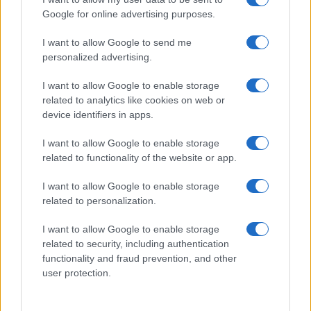
“Non riesco più a guardarlo”
Google for online advertising purposes.
I want to allow Google to send me
Grazia Kendi soffre per la fine della storia con
Mattia Scudieri: “So cosa ci ha distrutti”
personalized advertising.
Temptation Island, puntata speciale a
I want to allow Google to enable storage
settembre? Lo spoiler di Rosario Monetti
related to analytics like cookies on web or
Carmen Russo ed Enzo Paolo Turchi nel cast di
device identifiers in apps.
Amici? La loro risposta spiazza
I want to allow Google to enable storage
Marianna Scarci: “Saranno Famosi? Niente
related to functionality of the website or app.
cachet. Ecco com’era Maria De Filippi”
Temptation Island, Soraya Sabetta
I want to allow Google to enable storage
massacrata: “Sono stata minacciata di morte”
related to personalization.
I want to allow Google to enable storage
related to security, including authentication
functionality and fraud prevention, and other
user protection.