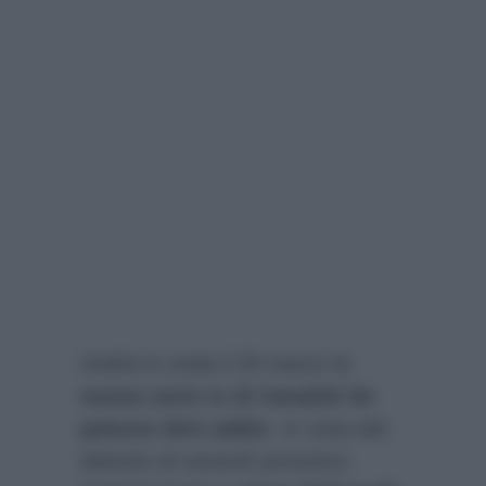
Andrà in onda il 29 marzo la
nuova serie tv di Canale5 Se
potessi dirti addio
. In vista del
debutto di venerdì prossimo