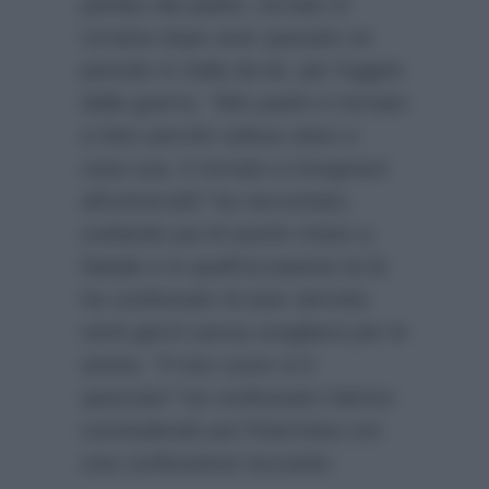
parlato del padre, tornato in
Ucraina dopo aver passato un
periodo in Italia da lei, per fuggire
dalla guerra.
“Mio padre è tornato
a Kiev perchè voleva stare a
casa sua, è tornato a insegnare
all’università”
ha raccontato,
svelando poi di averlo rivisto a
Natale e in quell’occasione lui le
ha confessato di aver dormito
venti giorni senza svegliarsi per le
sirene.
“Il mio cuore si è
spezzato”
ha confessato l’attrice
concludendo poi l’intervista con
una confessione toccante: