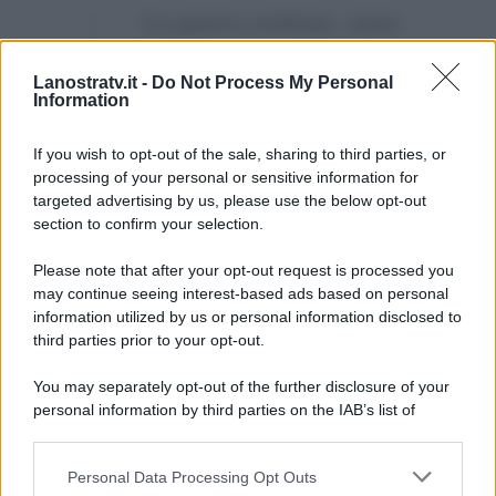
“La guerra continua, come
il primo giorno, e mi sono
Lanostratv.it -
Do Not Process My Personal
accorta di tenere l’ansia
Information
talmente al guinzaglio che
quasi non sembra grave”.
If you wish to opt-out of the sale, sharing to third parties, or
processing of your personal or sensitive information for
targeted advertising by us, please use the below opt-out
section to confirm your selection.
Please note that after your opt-out request is processed you
may continue seeing interest-based ads based on personal
information utilized by us or personal information disclosed to
third parties prior to your opt-out.
You may separately opt-out of the further disclosure of your
personal information by third parties on the IAB’s list of
downstream participants.
Personal Data Processing Opt Outs
This information may also be disclosed by us to third parties