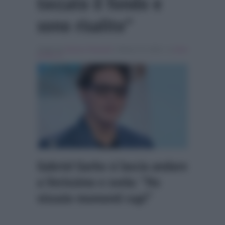
toccato il fondo e
sono risalito”
Scritto da
Simona Tranquilli
, il Marzo 23, 2024 , in
Serie
& Film Tv
Gabriel Garko si lascia andare
a Verissimo e svela: “Ho
vissuto momenti cupi”