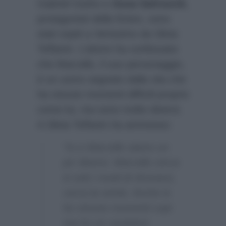
Gabriel Garko e
Anna Safroncik
,
protagonisti della fiction, sono
stati ospiti a Verissimo da Silvia
Toffanin. L’attore ha confessato
che Marcello, il suo personaggio,
è un uomo segnato dalla vita che
ha vissuto momenti difficili proprio
come lui, ma sono molto diversi.
A Silvia Toffanin ha ammesso:
“Io e Marcello siamo un
po’ diversi. Marcello cerca
in tutti i modi di ritrovarsi,
cerca la verità. Anche io
ho vissuto momenti cupi
ma ho un carattere