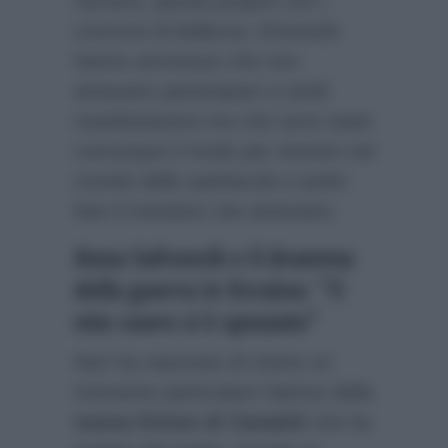
carriera, partita proprio con i
concorsi di bellezza. Entrambi
hanno ammesso che non
amavano partecipare a simili
manifestazioni ma che sono state
comunque il modo per entrare nel
mondo dello spettacolo e poter
fare il mestiere che amavano.
Anna Safroncik e il dramma
della guerra in Ucraina: “Il
mio cuore si è spezzato”
Non ha nascosto di vivere un
momento particolare l’attrice della
nuova fiction di Canale5
che ha