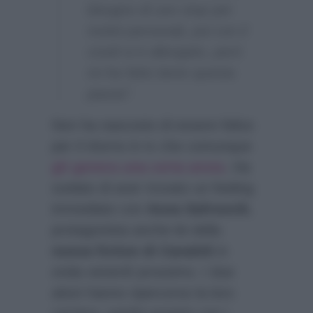
bisogno di uno stop per
motivi personali, poi con il
covid si è allungato, però
mi ha fatto bene questa
pausa”.
Non ha nascosto di essere felice
per il ritorno in tv che comunque
gli genera una certa ansia
. Ha
svelato di aver trovato un feeling
immediato con
Anna Safroncik
,
protagonista anche lei della
nuova fiction di Canale5
in
onda venerdì prossimo. I due
attori hanno ripercorso la loro