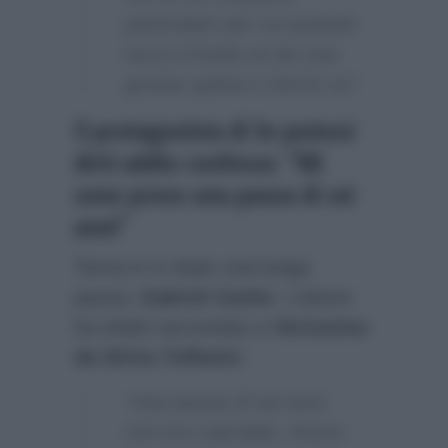
particolare per cui quando
tocco il fondo mi do una
grossa spinta e ritorno su”.
Il protagonista di Se potessi
dirti addio confessa: “Mi
sono preso una pausa di sei
anni”
Torna in tv dopo una lunga
pausa,
Gabriel Garko
. L’attore
ha infatti raccontato a
Verissimo
da Silvia Toffanin
:
“Una pausa di sei anni,
non era calcolata. Avevo