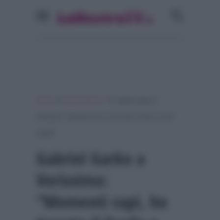
»
»
Home
Serie & Film Tv
Gabriel Garko a
Verissimo: “Momenti cupi, ho toccato il fondo e sono
risalito”
Gabriel Garko a
Verissimo:
“Momenti cupi, ho