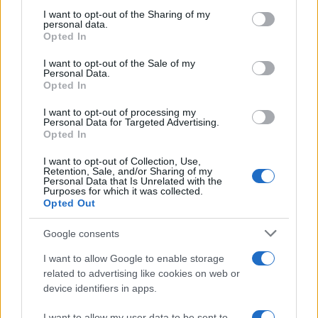
ULTIME NOTIZIE
on the IAB’s List of Downstream Participants that may further
I want to opt-out of the Sharing of my
disclose it to other third parties.
personal data.
Temptation Island, Danilo
Opted In
D’Angelo ammette: “Non è un
Please note that this website/app uses one or more Google
periodo semplice”
services and may gather and store information including but
I want to opt-out of the Sale of my
Personal Data.
not limited to your visit or usage behaviour. You may click to
Opted In
grant or deny consent to Google and its third-party tags to
Amici: Opi svela una volta per
use your data for below specified purposes in below Google
tutte che tipo di rapporto ha con
I want to opt-out of processing my
Michelle
consent section.
Personal Data for Targeted Advertising.
Opted In
I want to opt-out of Collection, Use,
Temptation Island, Danilo diffida
Retention, Sale, and/or Sharing of my
Simona Giordano che replica:
Personal Data that Is Unrelated with the
“Ho conservato gli screen”
Purposes for which it was collected.
Opted Out
Ballando con le stelle 2026,
Google consents
rivoluzione di Milly Carlucci:
tutte le indiscrezioni
I want to allow Google to enable storage
related to advertising like cookies on web or
device identifiers in apps.
Temptation Island, la
confessione di Perla Vatiero:
I want to allow my user data to be sent to