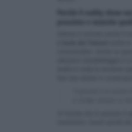
Perchè il reality show no
prossimo e neanche quel
Adesso è arrivato anche il 
L’Isola dei Famosi
andrà in
consuetudine. Anche su quest
televisivo
DavideMaggio.it
a 
andrà in onda la versione spa
fare due dirette in contempo
“Il giovedì è la serata
si svolge sempre in H
Si ricorda che in passato è 
mantenere i buoni ascolti del