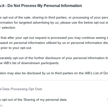
.it -
Do Not Process My Personal Information
ia con il suo reality show ben due
to opt-out of the sale, sharing to third parties, or processing of your per
formation for targeted advertising by us, please use the below opt-out s
 selection.
 that after your opt-out request is processed you may continue seeing i
ased on personal information utilized by us or personal information dis
 prior to your opt-out.
rately opt-out of the further disclosure of your personal information by
he IAB’s list of downstream participants.
tion may also be disclosed by us to third parties on the IAB’s List of 
 that may further disclose it to other third parties.
 that this website/app uses one or more Google services and may gath
Tempta
l Data Processing Opt Outs
Grazio
including but not limited to your visit or usage behaviour. You may click 
ta la nuova edizione de
L’Isola dei
 to Google and its third-party tags to use your data for below specifi
Benjam
o opt-out of the Sharing of my personal data.
ogle consent section.
fidanz
sse di ogni ai naufraghi del reality show
In