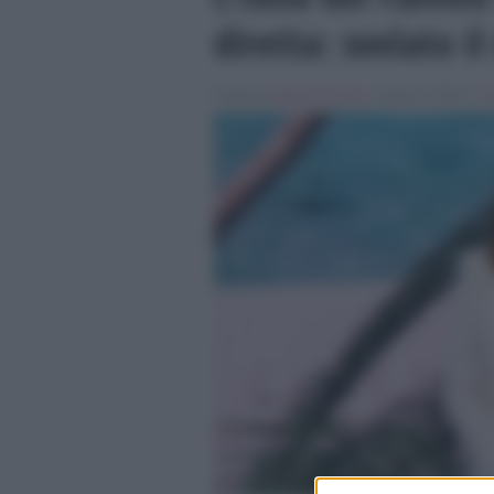
diretta: svelato i
Scritto da
Alessio Cimino
, il Aprile 9, 2024 , in