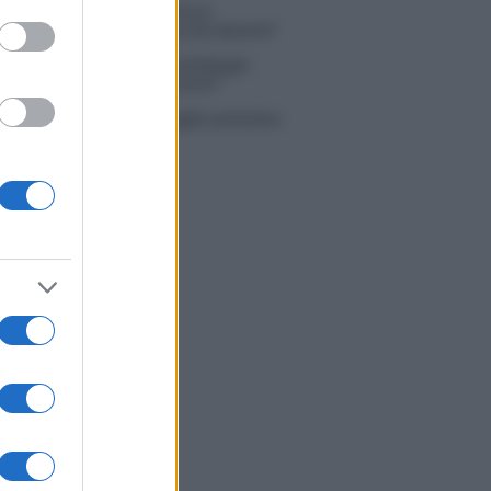
 Simone Nolasco vittima di un
nte: “Mi è passata tutta la vita davanti”
ico in famiglia, l’appello di Margot
nyi: “Necessario il suo ritorno!”
tion Island, Danilo D’Angelo ammette:
 un periodo semplice”