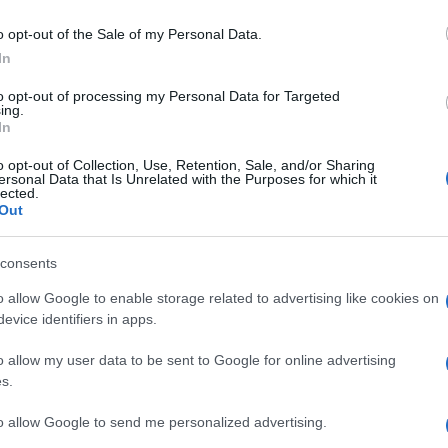
raglia
Mediaset
. Si segnala inoltre che gli
Amici,
incide
o opt-out of the Sale of my Personal Data.
 non dovranno attendere molto per
In
Un med
ifatti la nuova puntata è prevista giovedì
Sikabo
to opt-out of processing my Personal Data for Targeted
diretta dalla Luxuria stessa. Il portale tv
Tempta
ing.
“Non è
In
pato in queste ore che il raddoppio ci
o sempre di lunedì e giovedì:
o opt-out of Collection, Use, Retention, Sale, and/or Sharing
ersonal Data that Is Unrelated with the Purposes for which it
lected.
le, ad oggi, è previsto anche la
Out
rza puntata lunedì 15 aprile e quarta
consents
o allow Google to enable storage related to advertising like cookies on
a diretta il giovedì sera
evice identifiers in apps.
ri sera del reality show
Vladimir Luxuria
o allow my user data to be sent to Google for online advertising
a casa che giovedì prossimo chi tra i
s.
rrà salvato (i due più votati a casa
to allow Google to send me personalized advertising.
iroso di sollievo):