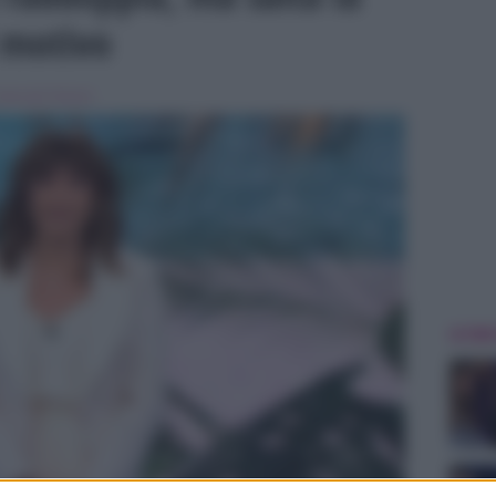
l motivo
Isola dei Famosi
ULTIME