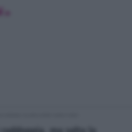
si raddoppia, ma salta la diretta: svelato il motivo
i raddoppia, ma salta la