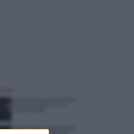
 NOTIZIE
Helena Prestes e Javier Martinez
sono in crisi oppure no? Lui
rompe il silenzio
Uomini e Donne, sfogo al veleno
di Ludovica Valli: “Letto cose