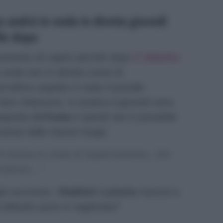
n andrà in onda in diretta giovedì
lo dopo
momento di capire perchè dopo
il debutto
 onda non in diretta come di
’ultimo aspetto è stato il portale
fare chiarezza. In pratica il giovedì sera
gnola dell’
Isola
e quindi non è possibile
ranea dallo stesso luogo:
 di messa in onda di Supervivientes, che
onduras…”
già successo.
Vladimir Luxuria
riuscirà a
 debutto pure in registrata?