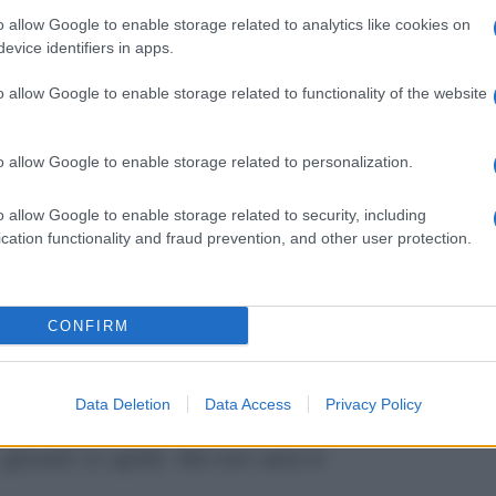
o allow Google to enable storage related to analytics like cookies on
vo. Chi vuoi salvare? Perché sarete voi a
evice identifiers in apps.
ricordo che il televoto si chiude giovedì
o allow Google to enable storage related to functionality of the website
vedì sera, comunicheremo i due che
o allow Google to enable storage related to personalization.
 ha creato non poco rumore sui social.
o allow Google to enable storage related to security, including
ersi chiesti sui social perchè il televoto
cation functionality and fraud prevention, and other user protection.
 giovedì e non in diretta come al solito,
la seconda puntata del reality potrebbe
 illazioni ecco che il portale televisivo
CONFIRM
la
verità
. Il programma infatti andrà in
ossimo giovedì né tantomeno quello dopo:
Data Deletion
Data Access
Privacy Policy
ity di
Canale 5
condotto da Vladimir
giovedì 11 aprile. Ma non sarà in