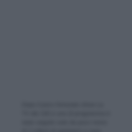
Dopo il poco fortunato show La
TV dei 100 e uno (il programma è
stato seguito solo da poco meno
di 2 milioni di spettatori a casa