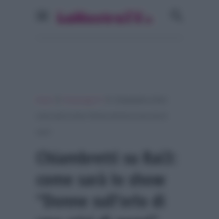
»
»
Home
Personaggi Tv
Chiambretti su Rai3:
come sarà lo show “Donne sull’orlo di una crisi di
nervi”
Chiambretti su Rai3:
come sarà lo show
“Donne sull’orlo di