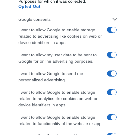
Purposes for which it was collected.
Opted Out
Belen Rodriguez ritrova la
Google consents
serenità: il bacio con il
compagno Gaetano Fidanzati
I want to allow Google to enable storage
related to advertising like cookies on web or
device identifiers in apps.
Uomini e Donne, Elisabetta
Gigante in ospedale: “Barcollo
I want to allow my user data to be sent to
ma non mollo”
Google for online advertising purposes.
I want to allow Google to send me
Temptation Island, affari d’oro per Giovanni
Grazioso: attività in espansione?
personalized advertising.
Benjamin Mascolo replica alla sua ex
I want to allow Google to enable storage
fidanzata Bella Thorne: “Dicono di me…”
related to analytics like cookies on web or
Amici, Simone Nolasco vittima di un
device identifiers in apps.
incidente: “Mi è passata tutta la vita davanti”
I want to allow Google to enable storage
Un medico in famiglia, l’appello di Margot
related to functionality of the website or app.
Sikabonyi: “Necessario il suo ritorno!”
Temptation Island, Danilo D’Angelo ammette: