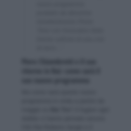
nuovo programma
prodotto da direzione
Intrattenimento Prime
Time con l’evocativo titolo
Donne sull’orlo di una crisi
di nervi…”
Piero Chiambretti e il suo
ritorno in Rai: come sarà il
suo nuovo programma
Ma come sarà questo nuovo
programma in onda a partire da
maggio su
Rai Tre
? A fugare ogni
dubbio ci hanno pensato ancora
l’AD Rai Roberto Sergio e il