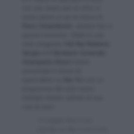
con uno share pari al 14%) si
erano perse un po’ le tracce di
Piero Chiambretti
, almeno fino a
questo momento. Difatti in una
nota congiunta l’
AD Rai Roberto
Sergio e il Direttore Generale
Giampaolo Rossi
hanno
annunciato il ritorno di
quest’ultimo su
Rai Tre
con un
programma del tutto nuovo
intitolato Donne sull’orlo di una
crisi di nervi:
“A maggio farà il suo
esordio su Rai 3 con il suo