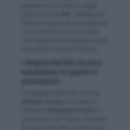
programma in onda a maggio
sulla terza rete
Rai
.
TvBlog.it
ha
fatto poi sapere che il programma
sarà composto da sei puntate
ogni martedì sera andando quindi
a prendere il posto di Petrolio.
I dirigenti Rai felici di avere
nuovamente in squadra il
presentatore
Si segnala inoltre che l’AD Rai
Roberto Sergio
e il Direttore
Generale
Giampaolo Rossi
in
questa nota non hanno nascosto
di essere ben felici di aver modo