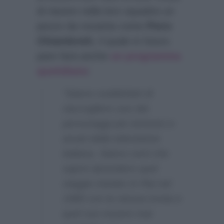
di riavere nella loro squadra un
pezzo da novanta come
Piero
Chiambretti
, il quale in futuro
pare farà anche
un programma
quotidiano
:
“Siamo soddisfatti di
riaccogliere uno dei
personaggi più istrionici e
amati della televisione
italiana. Siamo certi che
saprà riprendere quel
viaggio iniziato in Rai nel
1989 con la stessa ironia e
quel suo essere mai