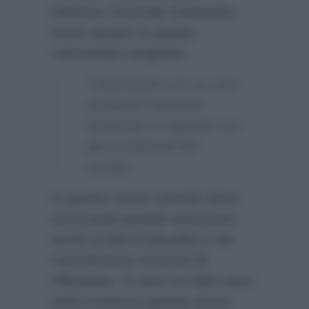
Direttore Generale Giampaolo
Rossi sempre in questo
comunicato congiunto:
“Chiambretti con un cast
esplorerà l’universo
femminile in rapporto con
gli accadimenti del
mondo…”
In questo nuovo comedy show
verrà posta grande attenzione
anche ai fatti di attualità e non
mancheranno momenti di
riflessione. Ci sarà tra l’altro pure
tanta musica in questo nuovo