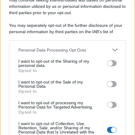
may continue seeing interest-based ads based on personal
information utilized by us or personal information disclosed to
third parties prior to your opt-out.
You may separately opt-out of the further disclosure of your
personal information by third parties on the IAB’s list of
downstream participants.
Personal Data Processing Opt Outs
This information may also be disclosed by us to third parties
ULTIME NOTIZIE
on the IAB’s List of Downstream Participants that may further
I want to opt-out of the Sharing of my
disclose it to other third parties.
personal data.
Helena Prestes e Javier Martinez
Opted In
sono in crisi oppure no? Lui
Please note that this website/app uses one or more Google
rompe il silenzio
services and may gather and store information including but
I want to opt-out of the Sale of my
Personal Data.
not limited to your visit or usage behaviour. You may click to
Opted In
grant or deny consent to Google and its third-party tags to
Uomini e Donne, sfogo al veleno
use your data for below specified purposes in below Google
di Ludovica Valli: “Letto cose
I want to opt-out of processing my
sconvolgenti su di me”
consent section.
Personal Data for Targeted Advertising.
Opted In
I want to opt-out of Collection, Use,
Uomini e Donne, retroscena di
Retention, Sale, and/or Sharing of my
Alice Barisciani: “Ricevevo
Personal Data that Is Unrelated with the
minacce e insulti”