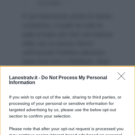
scontato…”
E’ poi intervenuto anche lo stesso
conduttore, il quale ha colto la
palla al balzo per fare una battuta
delle sue su questo ritorno
nell’Azienda Pubblica televisiva
dopo tanti anni a Mediaset, dove
ha condotto programmi su tutte e
Lanostratv.it -
Do Not Process My Personal
tre le reti:
“Contento di tornare a
Information
casa, spero di trovare ancora
qualcuno…”
If you wish to opt-out of the sale, sharing to third parties, or
processing of your personal or sensitive information for
targeted advertising by us, please use the below opt-out
section to confirm your selection.
Please note that after your opt-out request is processed you