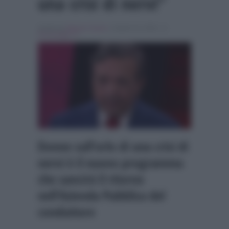
una crisi di nervi”
Scritto da
Alessio Cimino
, il Aprile 24, 2024 , in
Personaggi Tv
Donne sull’orlo di una crisi di
nervi è il nuovo programma
che sancirà il ritorno
nell’Azienda Pubblica del
conduttore