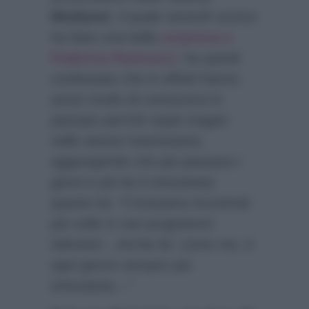
Mediaset
, il quale venerdì scorso
ha fatto una bella
sorpresa a
Federica Panicucci
, ha quindi
confessato che in effetti hanno
avuto modo di conoscersi in
passato perchè ospiti magari
nelle stesse trasmissioni,
aggiungendo che più passano i
giorni e più lei è entusiasta
quanto lui:
“C’eravamo incontrati
più volte in vari programmi
televisivi…Anche lei, come me, è
ogni giorno sempre più
entusiasta…”