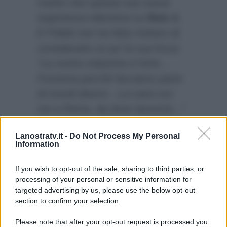
marito vive questa sua nuova
esperienza televisiva su
Rete 4
.
E Poletti non ha fatto mistero di
considerarlo un po’ la sua forza:
“La nostra relazione è forte…
Funziona perchè facciamo parte
di mondi diversi…Lui sarà con
me a Roma, da dove lavorerà…”
Il conduttore ha poi rivelato che
Lanostratv.it -
Do Not Process My Personal
un’altra cosa che li accomuna è il
Information
grande amore per la Sicilia:
“Lì
abbiamo anche una casa…”
If you wish to opt-out of the sale, sharing to third parties, or
processing of your personal or sensitive information for
targeted advertising by us, please use the below opt-out
section to confirm your selection.
Please note that after your opt-out request is processed you