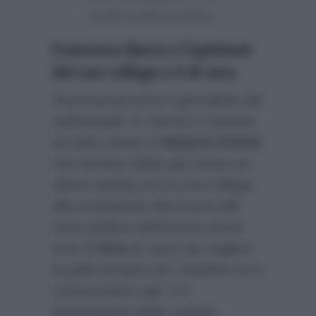
modo molto positivo…”
Francesca Barra e l’opinione
del suo collega a 4 di sera
Successivamente il giornalista del
settimanale
Tv Sorrisi e Canzoni
ha fatto notare a
Roberto Poletti
che sembra abbia già creato un
ottimo feeling con la sua collega
alla conduzione del nuovo talk
show politico dell’access prime
time di
Rete 4
, tanto da cogliere
la palla al balzo per chiedere se si
conoscessero già. E il
presentatore della cadetta