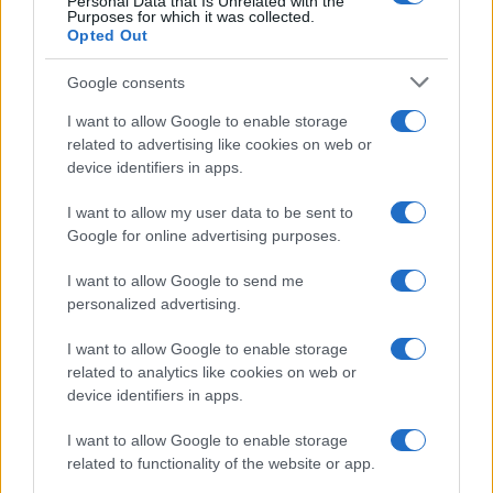
Personal Data that Is Unrelated with the
minacce e insulti”
Purposes for which it was collected.
Opted Out
Belen Rodriguez ritrova la
Google consents
serenità: il bacio con il
compagno Gaetano Fidanzati
I want to allow Google to enable storage
related to advertising like cookies on web or
device identifiers in apps.
Uomini e Donne, Elisabetta
Gigante in ospedale: “Barcollo
I want to allow my user data to be sent to
ma non mollo”
Google for online advertising purposes.
I want to allow Google to send me
Temptation Island, affari d’oro per Giovanni
Grazioso: attività in espansione?
personalized advertising.
Benjamin Mascolo replica alla sua ex
I want to allow Google to enable storage
fidanzata Bella Thorne: “Dicono di me…”
related to analytics like cookies on web or
Amici, Simone Nolasco vittima di un
device identifiers in apps.
incidente: “Mi è passata tutta la vita davanti”
I want to allow Google to enable storage
Un medico in famiglia, l’appello di Margot
related to functionality of the website or app.
Sikabonyi: “Necessario il suo ritorno!”