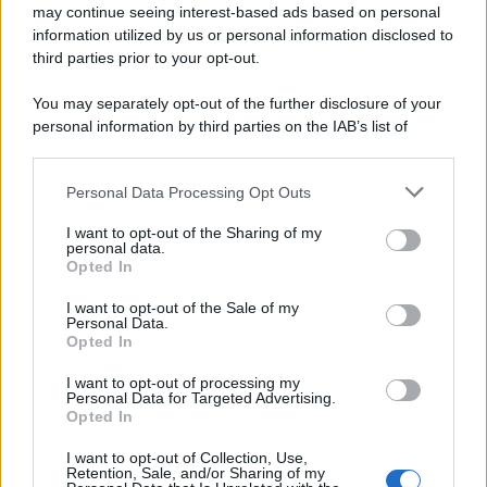
may continue seeing interest-based ads based on personal
information utilized by us or personal information disclosed to
third parties prior to your opt-out.
You may separately opt-out of the further disclosure of your
personal information by third parties on the IAB’s list of
downstream participants.
Personal Data Processing Opt Outs
This information may also be disclosed by us to third parties
ULTIME NOTIZIE
on the IAB’s List of Downstream Participants that may further
I want to opt-out of the Sharing of my
disclose it to other third parties.
personal data.
Helena Prestes e Javier Martinez
Opted In
sono in crisi oppure no? Lui
Please note that this website/app uses one or more Google
rompe il silenzio
services and may gather and store information including but
I want to opt-out of the Sale of my
Personal Data.
not limited to your visit or usage behaviour. You may click to
Opted In
grant or deny consent to Google and its third-party tags to
Uomini e Donne, sfogo al veleno
use your data for below specified purposes in below Google
di Ludovica Valli: “Letto cose
I want to opt-out of processing my
sconvolgenti su di me”
consent section.
Personal Data for Targeted Advertising.
Opted In
I want to opt-out of Collection, Use,
Uomini e Donne, retroscena di
Retention, Sale, and/or Sharing of my
Alice Barisciani: “Ricevevo