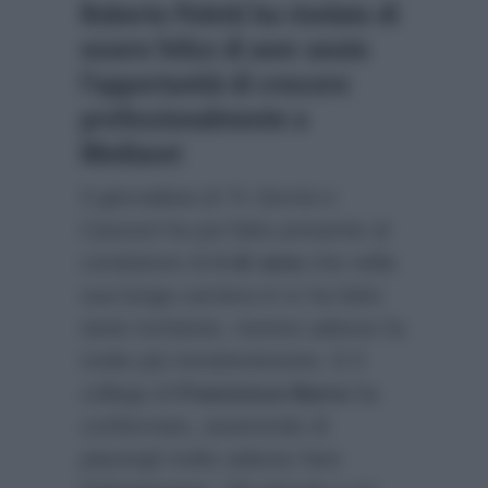
Roberto Poletti ha rivelato di
essere felice di aver avuto
l’opportunità di crescere
professionalmente a
Mediaset
Il giornalista di
Tv Sorrisi e
Canzoni
ha poi fatto presente al
conduttore di
4 di sera
che nella
sua lunga carriera in tv ha fatto
tante inchieste, mentre adesso fa
molto più intrattenimento. E il
collega di
Francesca Barra
ha
confermato, asserendo di
piacergli molto adesso fare