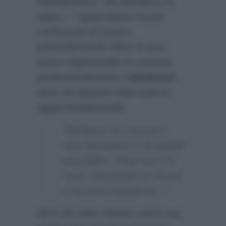
l’infotainment:
“Mi stimola e mi
piace…”
Quest’ultimo ha poi
confessato di essere
particolarmente felice di aver
avuto l’opportunità di crescere
professionalmente a
Mediaset
,
dove ha appunto fatto tutte le
tappe fondamentali:
“Mediaset fa crescere i
suoi dipendenti e dà grandi
possibilità…Negli anni mi
sono conquistato la fiducia
e ne sono orgoglioso…”
Gli è poi stato chiesto come suo