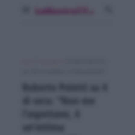
»
»
Home
Personaggi Tv
Roberto Poletti su 4 di
sera: “Non me l’aspettavo, è un’ottima opportunità”
Roberto Poletti su 4
di sera: “Non me
l’aspettavo, è
un’ottima