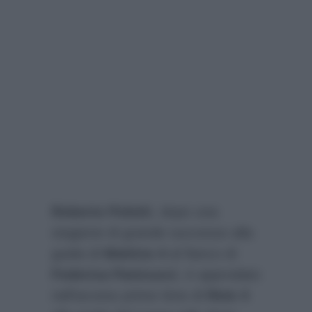
Roberto Poletti
, dopo una
stagione di grande successo alla
guida di
Mattino 4
al fianco di
Federica Panicucci
, è approdato
nell’access prime time di
Rete 4