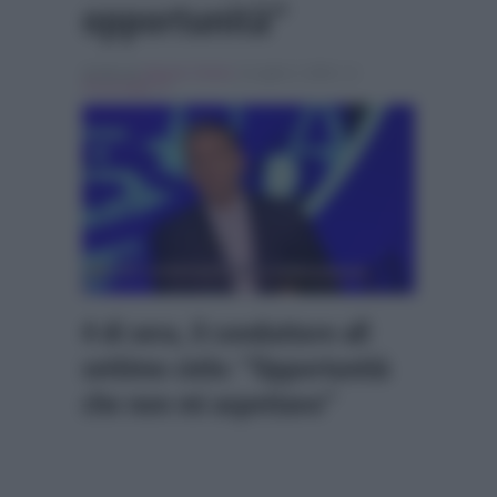
opportunità”
Scritto da
Alessio Cimino
, il Luglio 2, 2024 , in
Personaggi Tv
4 di sera, il conduttore all
settimo cielo: “Opportunità
che non mi aspettavo”