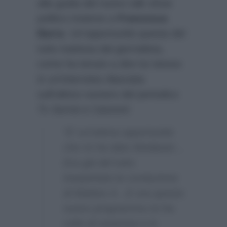
alla guida del nuovo talk show
politico insieme a
Francesca
Barra
. Un’opportunità questa del
tutto inattesa dal giornalista,
come ha tenuto a dire lui stesso
in un’intervista rilasciata
sull’ultimo numero del periodico
Tv Sorrisi e Canzoni
:
“E’ un’ottima opportunità
che mi ha dato Mediaset…
Era già del tutto
inaspettata la conduzione
di Mattino 4…E ora questo
nuovo programma mi ha
colto di sorpresa e in