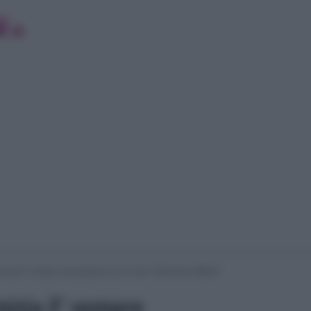
 inizia E’ sempre mezzogiorno con Conti: “Momento difficile”
inizia E’ sempre