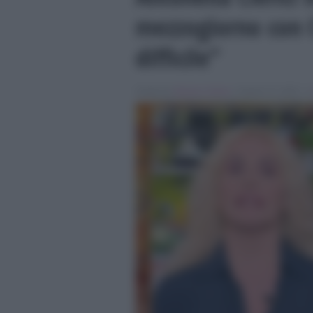
mezzogiorno con
difficile”
Scritto da
Alessio Cimino
, il Aprile 23, 2025 , i