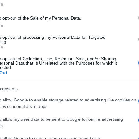
Amici,
In
 sue reti. E ovviamente in questi giorni
incide
king show condotto da
Antonella Clerici
,
o opt-out of the Sale of my Personal Data.
Un med
Sikabo
In
ta in video. E la presentatrice di
Rai Uno
Tempta
a in maniera assai dimessa rispetto al
to opt-out of processing my Personal Data for Targeted
“Non è
ing.
a difficoltà:
In
sia possibile passare dalle immagini del
o opt-out of Collection, Use, Retention, Sale, and/or Sharing
ersonal Data that Is Unrelated with the Purposes for which it
lected.
ella salma di Papa Francesco a un
Out
nimento come il nostro…Poi ho pensato
fice ha sempre voluto affrontare la
consents
o allow Google to enable storage related to advertising like cookies on
evice identifiers in apps.
uto al suo fianco in questo momento
o allow my user data to be sent to Google for online advertising
s.
re mezzogiorno
ha quindi rivelato al
to allow Google to send me personalized advertising.