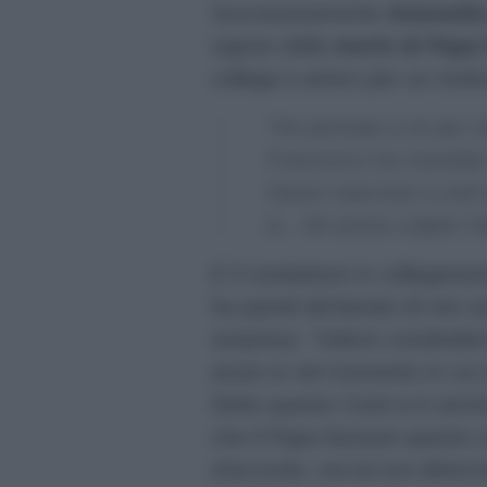
Successivamente
Antonella
saputo della
morte di Papa
collega e amico per un moti
“Ho pensato a te per 
Francesco ha mandato 
l’avevi nascosto a tut
io…Mi aveva colpito l’a
E il conduttore in collegamen
ha quindi dichiarato di non a
sorpresa:
“Volevo condivider
avuto io nel momento in cui
Detto questo Conti si è anch
che il Papa facesse questo
d’accordo, ma lui era deter