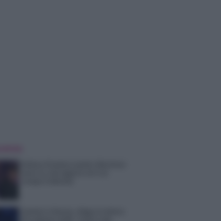
 NOTIZIE
Helena Prestes e Javier Martinez
sono in crisi oppure no? Lui
rompe il silenzio
Uomini e Donne, sfogo al veleno
di Ludovica Valli: “Letto cose