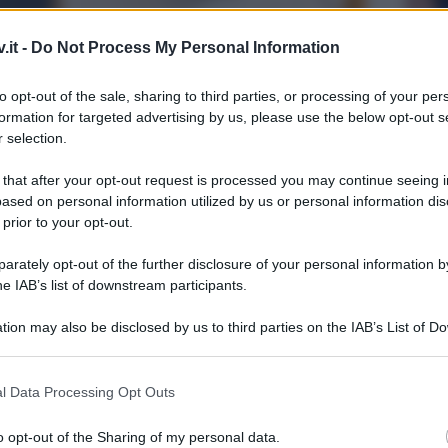
.it -
Do Not Process My Personal Information
a conduttrice è tornata in onda
to opt-out of the sale, sharing to third parties, or processing of your per
rancesco
formation for targeted advertising by us, please use the below opt-out s
 selection.
 that after your opt-out request is processed you may continue seeing i
ased on personal information utilized by us or personal information dis
 prior to your opt-out.
rately opt-out of the further disclosure of your personal information by
he IAB’s list of downstream participants.
tion may also be disclosed by us to third parties on the IAB’s List of 
 that may further disclose it to other third parties.
Tempta
Grazio
 that this website/app uses one or more Google services and may gath
l Data Processing Opt Outs
including but not limited to your visit or usage behaviour. You may click 
Benjam
 to Google and its third-party tags to use your data for below specifi
fidanz
o opt-out of the Sharing of my personal data.
 Francesco ha costretto la
Rai
a
ogle consent section.