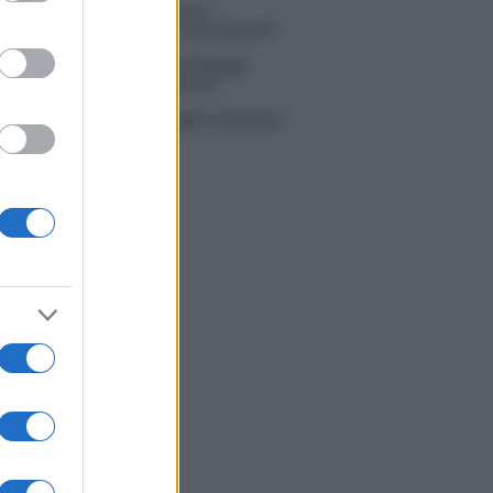
 Simone Nolasco vittima di un
nte: “Mi è passata tutta la vita davanti”
ico in famiglia, l’appello di Margot
nyi: “Necessario il suo ritorno!”
tion Island, Danilo D’Angelo ammette:
 un periodo semplice”