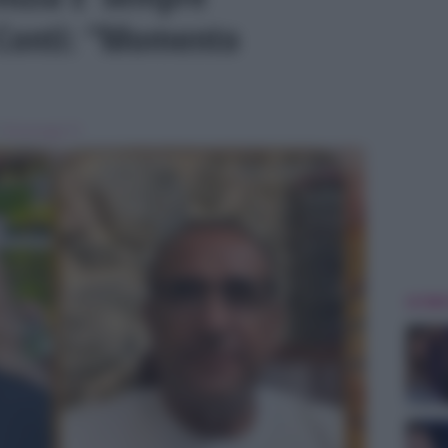
 Conti: “Momento
n
Personaggi Tv
ULTIME