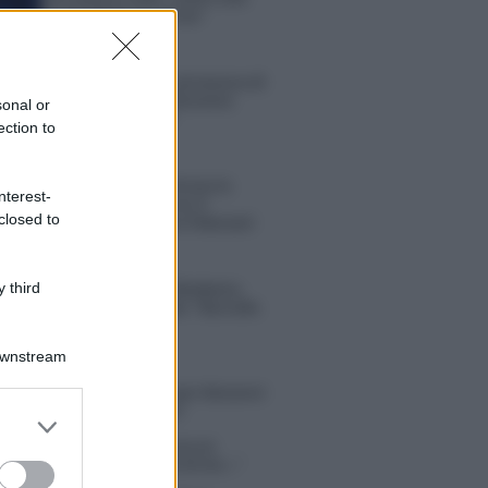
sconvolgenti su di me”
Uomini e Donne, retroscena di
Alice Barisciani: “Ricevevo
sonal or
minacce e insulti”
ection to
Belen Rodriguez ritrova la
nterest-
serenità: il bacio con il
closed to
compagno Gaetano Fidanzati
 third
Uomini e Donne, Elisabetta
Gigante in ospedale: “Barcollo
ma non mollo”
Downstream
tion Island, affari d’oro per Giovanni
so: attività in espansione?
er and store
to grant or
in Mascolo replica alla sua ex
ed purposes
ata Bella Thorne: “Dicono di me…”