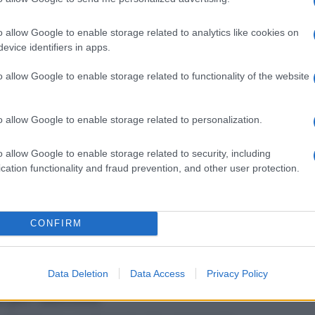
ntonizzato sull’ammiraglia
Rai
di aver
to momento assai complicato un po’ per
o allow Google to enable storage related to analytics like cookies on
evice identifiers in apps.
 Papa Francesco
il suo amico e collega
o allow Google to enable storage related to functionality of the website
idere questo momento, questa apertura
o allow Google to enable storage related to personalization.
o con cui ho condiviso tante cose,
o…Sto parlando di Carlo Conti…”
o allow Google to enable storage related to security, including
cation functionality and fraud prevention, and other user protection.
egato in diretta. Prima di dargli la parola
’ha voluto ringraziare sentitamente di
i partecipare oggi alla puntata:
“Carlo
CONFIRM
uti in questo momento…”
hanno rivelato un retroscena sul
Data Deletion
Data Access
Privacy Policy
a per Sanremo