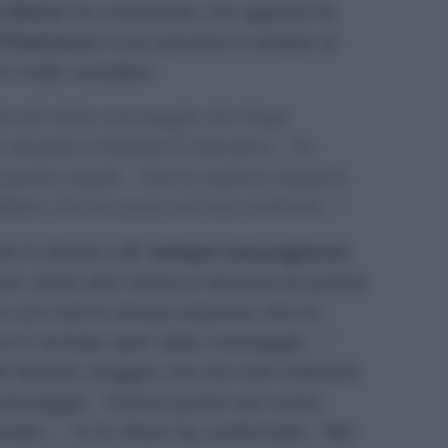
 Clerici
ha confessato che appena ha
 Francesco
il suo pensiero è andato al
vo molto semplice:
via del video messaggio che Papa
durante il Festival di Sanremo…Tu
ti questo regalo…Non lo sapevo neppure
ffetto che ha avuto nei tuoi confronti…”
to in diretta a
E’ sempre mezzogiorno
ver voluto dire niente a nessuno di questa
e con tutti la stessa sorpresa che ho
 mi è arrivato quel video messaggio…”
e lasciato sfuggire che non tutti volevano
 messaggio:
“Chissà quanti non erano
minato…”
E la Clerici ha confermato:
“Noi