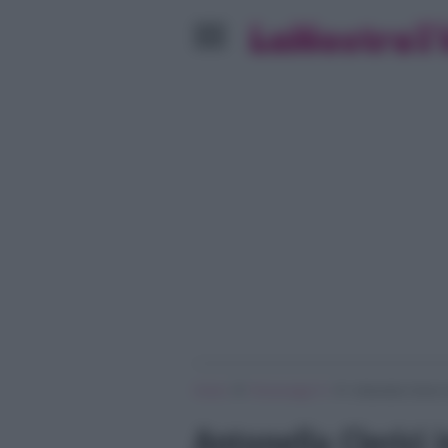
»
»
Home
Personaggi Tv
Antonella Clerici
Antonella Clerici 