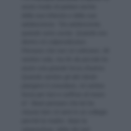
avuto modo di parlare anche
della sua infanzia e della sua
adolescenza:
”Da adolescente,
quando sono uscita. Quando era
dentro mi colpevolizzavo.
Pensavo che non mi volevano. Mi
sentivo sola, ma fin da piccola ho
avuto una grande forza d’animo.
Quando sentivo gli altri bimbi
piangere li consolavo, mi veniva
forza per loro e soffrivo di meno
io”
. Basti pensare che lei ha
vissuto ben 14 anni in un collegio
perché la madre, dopo la
separazione, ebbe dei seri