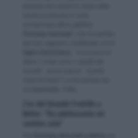
puntata che andrà in onda nella
serata di domani ci sarà
un’intervista all’ex gieffina
Floriana Secondi
, che ha parlato
del suo rapporto conflittuale con il
figlio Domiziano
:
“A tre anni mi
disse ‘L’erba sono i capelli del
mondo’, avevo paura”
. Quindi
cosa ha fatto? Lo ha portato da
un
esorcista
. Follia.
L’ex del Grande Fratello a
Belve: “Da adolescente mi
sentivo sola”
Poi
Floriana Secondi a Belve
ha