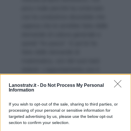
poco male perché ha scherzato
con la conduttrice dicendole che
sapeva che le avrebbe fatto delle
domande di cultura generale e
quindi
“ho paura”
. E poi le ha
fatto delle domande di
matematica, uno dei suoi tasti
dolenti. L’appuntamento con il
talk show di Rai2 è per domani
Lanostratv.it -
Do Not Process My Personal
sera, e ci sarà anche
l’intervista
Information
a Raz Degan
, che farà molto
discutere.
If you wish to opt-out of the sale, sharing to third parties, or
processing of your personal or sensitive information for
targeted advertising by us, please use the below opt-out
section to confirm your selection.