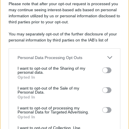
Please note that after your opt-out request is processed you
may continue seeing interest-based ads based on personal
information utilized by us or personal information disclosed to
third parties prior to your opt-out.
You may separately opt-out of the further disclosure of your
personal information by third parties on the IAB’s list of
downstream participants.
Personal Data Processing Opt Outs
This information may also be disclosed by us to third parties
ULTIME NOTIZIE
on the IAB’s List of Downstream Participants that may further
I want to opt-out of the Sharing of my
disclose it to other third parties.
personal data.
Helena Prestes e Javier Martinez
Opted In
sono in crisi oppure no? Lui
Please note that this website/app uses one or more Google
rompe il silenzio
services and may gather and store information including but
I want to opt-out of the Sale of my
Personal Data.
not limited to your visit or usage behaviour. You may click to
Opted In
grant or deny consent to Google and its third-party tags to
Uomini e Donne, sfogo al veleno
use your data for below specified purposes in below Google
di Ludovica Valli: “Letto cose
I want to opt-out of processing my
sconvolgenti su di me”
consent section.
Personal Data for Targeted Advertising.
Opted In
I want to opt-out of Collection, Use,
Uomini e Donne, retroscena di