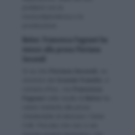
problemi con la
tossicodipendenza e la
prostituzione.
Belve: Francesca Fagnani ha
messo alla prova Floriana
Secondi
Si sa che
Floriana Secondi
, ex
vincitrice del
Grande Fratello
, è
romana d’hoc, ma
Francesca
Fagnani
nello studio di
Belve
ha
voluto metterla alla prova
chiedendole di elencare i Sette
Colli. Peccato che non ci sia
riuscita proprio benissimo, ma