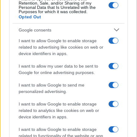
Retention, Sale, and/or Sharing of my
Alice Barisciani: “Ricevevo
Personal Data that Is Unrelated with the
minacce e insulti”
Purposes for which it was collected.
Opted Out
Belen Rodriguez ritrova la
Google consents
serenità: il bacio con il
compagno Gaetano Fidanzati
I want to allow Google to enable storage
related to advertising like cookies on web or
device identifiers in apps.
Uomini e Donne, Elisabetta
Gigante in ospedale: “Barcollo
I want to allow my user data to be sent to
ma non mollo”
Google for online advertising purposes.
I want to allow Google to send me
Temptation Island, affari d’oro per Giovanni
Grazioso: attività in espansione?
personalized advertising.
Benjamin Mascolo replica alla sua ex
I want to allow Google to enable storage
fidanzata Bella Thorne: “Dicono di me…”
related to analytics like cookies on web or
Amici, Simone Nolasco vittima di un
device identifiers in apps.
incidente: “Mi è passata tutta la vita davanti”
I want to allow Google to enable storage
Un medico in famiglia, l’appello di Margot
related to functionality of the website or app.
Sikabonyi: “Necessario il suo ritorno!”