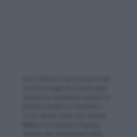
Non si finisce mai di scoprire lati
dei personaggi del mondo dello
spettacolo soprattutto quando si
lasciano andare a interviste a
cuore aperto come può essere
Belve
di Francesca Fagnani.
Stando alle anticipazioni della