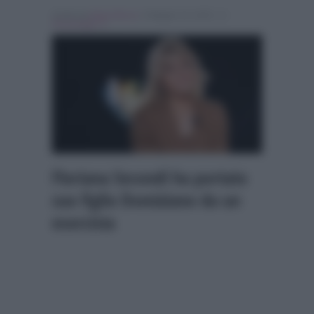
Scritto da
Denis Bocca
, il Maggio 19, 2025 , in
Personaggi Tv
Floriana Secondi ha portato
suo figlio Domiziano da un
esorcista