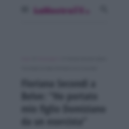
»
»
Home
Personaggi Tv
Floriana Secondi a Belve:
“Ho portato mio figlio Domiziano da un esorcista”
Floriana Secondi a
Belve: “Ho portato
mio figlio Domiziano
da un esorcista”