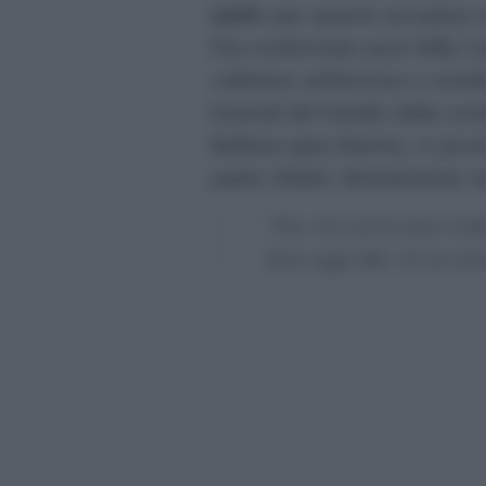
stell
e per quanto accaduto in
l’ha confermato pure Milly Car
collettiva sofferenza e cond
funerali del fratello della co
Bellaria-Igea Marina, in provi
padre Walter direttamente s
“Per chi vorrà fare l’ul
farà oggi alle 15 al cim