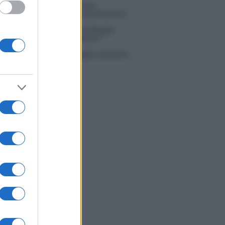
 Simone Nolasco vittima di un
nte: “Mi è passata tutta la vita davanti”
ico in famiglia, l’appello di Margot
nyi: “Necessario il suo ritorno!”
tion Island, Danilo D’Angelo ammette:
 un periodo semplice”