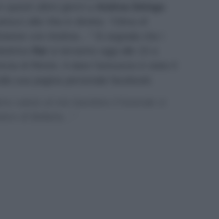
 questi ultimi giorni a
Andrea Delogu
lucci alla Vita in diretta:
“Clima di
ivisione con Andrea…”
Si segnala che i
nduttrice
Rai
si terranno oggi alle 15 a
ncia di Rimini. A dare l’annuncio è stato il
ulla sua pagina personale facebook:
timo saluto al mio bambino il funerale si
itero di Bellaria…”