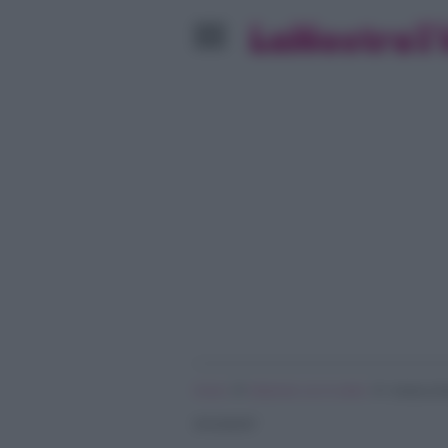
»
»
Home
Ballando con le stelle
Andrea Del
devastante”