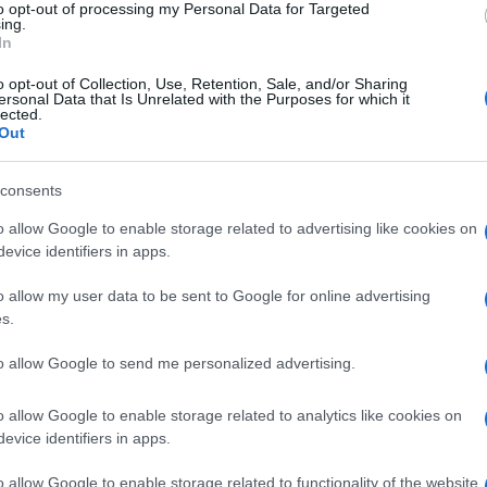
to opt-out of processing my Personal Data for Targeted
Amici,
ing.
incide
w condotto da
Milly Carlucci
. Per i pochi
In
 è
morto il fratello di Andrea Delogu
Un med
Sikabo
o opt-out of Collection, Use, Retention, Sale, and/or Sharing
 un incidente in moto a Bellaria-Igea
ersonal Data that Is Unrelated with the Purposes for which it
lected.
Tempta
bile. E tutti i suoi colleghi e gli
Out
“Non è
o voluto far sentire il proprio supporto in
consents
imo della sua vita. Si segnala che dopo
 rilasciato una fugace dichiarazione al
o allow Google to enable storage related to advertising like cookies on
evice identifiers in apps.
sserendo che ovviamente sta vivendo un
ni punto di vista dopo questa
o allow my user data to be sent to Google for online advertising
s.
omento devastante, non mi sento di dire
to allow Google to send me personalized advertising.
o che il fratello era come un figlio
o allow Google to enable storage related to analytics like cookies on
evice identifiers in apps.
o allow Google to enable storage related to functionality of the website