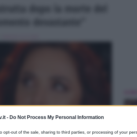
trutta dopo la morte del
Momento devastante”
 in
Ballando con le stelle
ULTIME
.it -
Do Not Process My Personal Information
to opt-out of the sale, sharing to third parties, or processing of your per