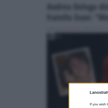
Andrea Delogu dis
fratello Evan: “
Scritto da
Alessio Cimino
, il Ottobre 31, 2025 ,
Lanostratv
If you wish 