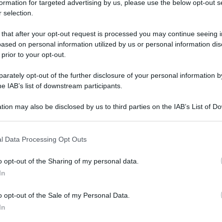
formation for targeted advertising by us, please use the below opt-out s
 selection.
 that after your opt-out request is processed you may continue seeing i
corrente di Ballando con le stelle
ased on personal information utilized by us or personal information dis
lo Evan
 prior to your opt-out.
rately opt-out of the further disclosure of your personal information by
he IAB’s list of downstream participants.
tion may also be disclosed by us to third parties on the IAB’s List of 
 that may further disclose it to other third parties.
 that this website/app uses one or more Google services and may gath
l Data Processing Opt Outs
including but not limited to your visit or usage behaviour. You may click 
 to Google and its third-party tags to use your data for below specifi
o opt-out of the Sharing of my personal data.
ogle consent section.
In
Tempta
Grazio
o opt-out of the Sale of my Personal Data.
Benjam
In
fidanz
o successa una tragedia che ha colpito da