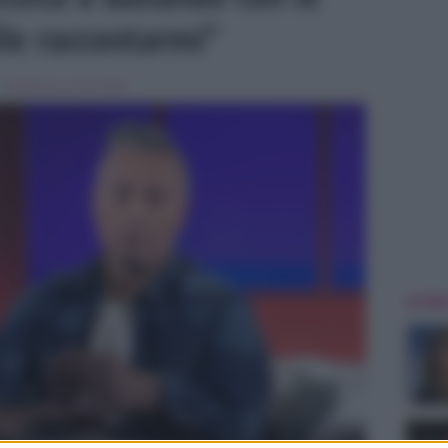
ile raccontarmi”
 in
Ballando con le stelle
ULTIME