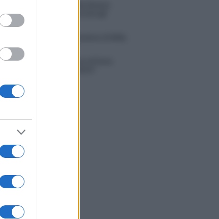
tion Island, Danilo diffida Simona
no che replica: “Ho conservato gli
n”
do con le stelle 2026, rivoluzione di Milly
ci: tutte le indiscrezioni
tion Island, la confessione di Perla
o: “Non riesco più a guardarlo”