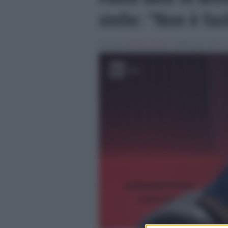
stelle: “Non è fac
Scritto da
Alessio Cimino
, il Ottobre 30, 2025 ,