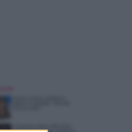
 NOTIZIE
Uomini e Donne, Elisabetta
Gigante in ospedale: “Barcollo
ma non mollo”
Temptation Island, affari d’oro
per Giovanni Grazioso: attività in