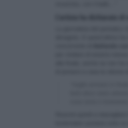
musicista, con il ballo…”
L’artista ha dichiarato di
La giornalista del periodico
O
dimagrito. E quest’ultimo ha ri
concorrente di
Ballando con
per rivelare di essersi mess
alla finale, anche se non ha
di portarsi a casa la vittoria
“Voglio arrivare in fin
farlo devo stare attento
cosa seria e Anastasia
Riuscirà quindi a sbaragliare
bookmaker puntano tutto su 