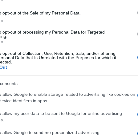
della Carlucci in questa avventura
Tempta
Giorda
iso di accettare la sua proposta di
o opt-out of the Sale of my Personal Data.
scree
In
E sull’ultimo numero del settimanale
Oggi
Ballan
Carluc
e un po’ le cose:
to opt-out of processing my Personal Data for Targeted
ing.
Tempta
In
Vatier
etto che voleva festeggiare i 20 anni con
 ha chiesto il supporto di Fabrizio
o opt-out of Collection, Use, Retention, Sale, and/or Sharing
ersonal Data that Is Unrelated with the Purposes for which it
lected.
lebrare il ventennale in maniera
Out
ato me…Il solo fatto di essere
 è stato un onore…”
consents
o allow Google to enable storage related to advertising like cookies on
to mistero che mai avrebbe potuto non
evice identifiers in apps.
roposta della conduttrice dell’ammiraglia
o lavorare me e il mio gruppo per 20 anni,
o allow my user data to be sent to Google for online advertising
s.
to allow Google to send me personalized advertising.
 aver incontrato qualche difficoltà