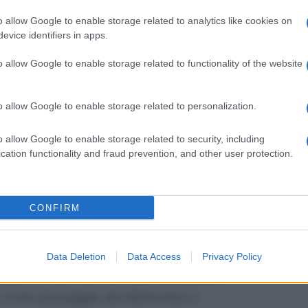
o allow Google to enable storage related to analytics like cookies on
evice identifiers in apps.
intervista al magazine
Oggi
, non ha però
o allow Google to enable storage related to functionality of the website
oltà in questo primo mese a
Ballando con
rattutto perchè ha notato quanto sia
o allow Google to enable storage related to personalization.
nte alle telecamere:
o allow Google to enable storage related to security, including
orire e mi fa stare bene, ma non mi
cation functionality and fraud prevention, and other user protection.
i davanti alle telecamere, lasciarmi
CONFIRM
coltà il concorrente dello show del sabato
a recentemente raccontato che prima di
a
ha fatto una richiesta
a
Milly
Data Deletion
Data Access
Privacy Policy
ntare la sua vita con una coreografia:
il mio passaggio da elettricista a