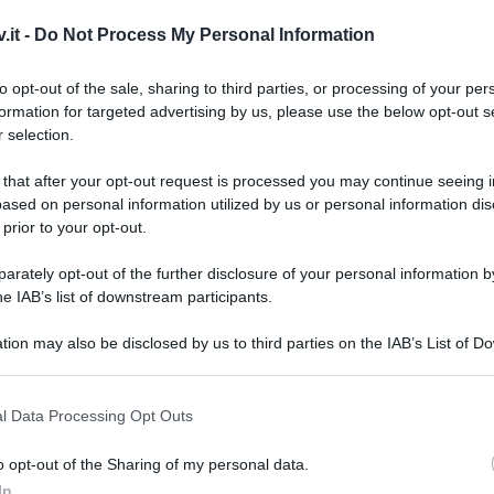
l concorrente ha rivelato che mai
.it -
Do Not Process My Personal Information
Milly Carlucci
to opt-out of the sale, sharing to third parties, or processing of your per
formation for targeted advertising by us, please use the below opt-out s
 selection.
 that after your opt-out request is processed you may continue seeing i
ased on personal information utilized by us or personal information dis
 prior to your opt-out.
rately opt-out of the further disclosure of your personal information by
he IAB’s list of downstream participants.
tion may also be disclosed by us to third parties on the IAB’s List of 
 that may further disclose it to other third parties.
Tempta
 that this website/app uses one or more Google services and may gath
“Non è
l Data Processing Opt Outs
including but not limited to your visit or usage behaviour. You may click 
nte dello show del sabato sera di
Rai
Amici:
 to Google and its third-party tags to use your data for below specifi
o opt-out of the Sharing of my personal data.
di rap
per
Paolo Belli
. Quest’ultimo, dopo anni e
ogle consent section.
In