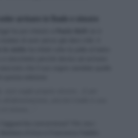
 voler arrivare in finale e vincere
ggi
ha poi chiesto a
Paolo Belli
se è
velato di aver perso già dieci chili. Il
 le stelle
ha infatti colto la palla al balzo
o a stecchetto perchè deciso ad arrivare
 nascosto che il suo sogno sarebbe quello
 di questa edizione:
ale, anzi voglio proprio vincere…E per
 all’alimentazione, perchè il ballo è una
 mi tortura…”
 l’agguerrita concorrenza? Per ora i
Barbara d’Urso e Francesca Fialdini.