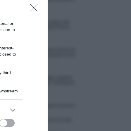
espansione?
Benjamin Mascolo replica alla
sonal or
sua ex fidanzata Bella Thorne:
ection to
“Dicono di me…”
nterest-
Amici, Simone Nolasco vittima di
closed to
un incidente: “Mi è passata tutta
la vita davanti”
 third
Un medico in famiglia, l’appello
di Margot Sikabonyi: “Necessario
il suo ritorno!”
Downstream
tion Island, Danilo D’Angelo ammette:
er and store
 un periodo semplice”
to grant or
 Opi svela una volta per tutte che tipo
ed purposes
porto ha con Michelle