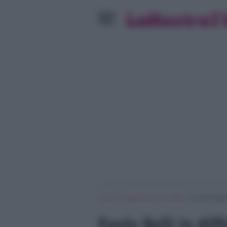
»
»
Home
Ballando con le stelle
Paolo Belli
Paolo Belli in diff