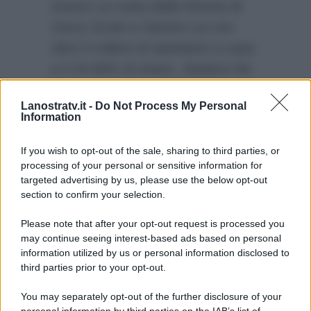
invece La ruota della fortuna di
Gerry Scotti e Samira Lui con
oltre 5 milioni di spettatori a casa
e il 24.66% di share. Stefano De
Martino con il suo Affari Tuoi non
Lanostratv.it -
Do Not Process My Personal
è invece andato oltre i 4 milioni e
Information
820 mila telespettatori con il
23.42% di share.
If you wish to opt-out of the sale, sharing to third parties, or
processing of your personal or sensitive information for
targeted advertising by us, please use the below opt-out
section to confirm your selection.
Please note that after your opt-out request is processed you
may continue seeing interest-based ads based on personal
information utilized by us or personal information disclosed to
third parties prior to your opt-out.
You may separately opt-out of the further disclosure of your