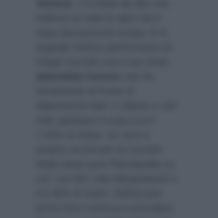
Ventura
. C’è infatti da dire che
l’offerta su tutte le altre reti è
stata decisamente ampia. E si
segnala l’ottima performance di
Geppi Cucciari con il suo show
Splendida Cornice
che ha
intrattenuto di fronte al
teleschermo ben 1 milione e 142
mila spettatori a casa con il
7.40% di share. Un vero e
proprio record per la Cucciari.
Molto bene pure Piazzapulita su
La7 con 821 mila telespettatori e
il 6.30% di share. Nell’access
prime time continua a prevalere