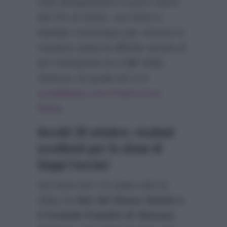
mila telespettatori e poco meno
del 2% di share, ma tanto è
bastato comunque per vincere in
maniera netta la difficile serata di
ieri mandando ko il
GF
della
Ventura, la quale ieri si è
arrabbiata con Francesco
Rana
.
Ascolti 30 ottobre: risultati
eccellenti per lo show di
Geppi Cucciari
Ieri sera non c’è stata solo la
sfida tra
Noi del Rione Sanità e
il Grande Fratello di Simona