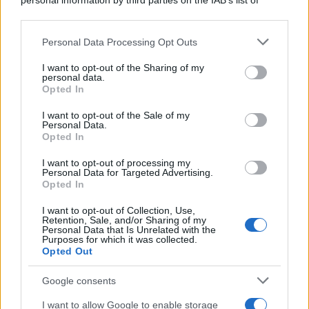
personal information by third parties on the IAB’s list of
downstream participants.
Personal Data Processing Opt Outs
This information may also be disclosed by us to third parties
ULTIME NOTIZIE
on the IAB’s List of Downstream Participants that may further
I want to opt-out of the Sharing of my
disclose it to other third parties.
personal data.
Helena Prestes e Javier Martinez
Opted In
sono in crisi oppure no? Lui
Please note that this website/app uses one or more Google
rompe il silenzio
services and may gather and store information including but
I want to opt-out of the Sale of my
Personal Data.
not limited to your visit or usage behaviour. You may click to
Opted In
grant or deny consent to Google and its third-party tags to
Uomini e Donne, sfogo al veleno
use your data for below specified purposes in below Google
di Ludovica Valli: “Letto cose
I want to opt-out of processing my
sconvolgenti su di me”
consent section.
Personal Data for Targeted Advertising.
Opted In
I want to opt-out of Collection, Use,
Uomini e Donne, retroscena di
Retention, Sale, and/or Sharing of my
Alice Barisciani: “Ricevevo
Personal Data that Is Unrelated with the
minacce e insulti”
Purposes for which it was collected.
Opted Out
Belen Rodriguez ritrova la
Google consents
serenità: il bacio con il
compagno Gaetano Fidanzati
I want to allow Google to enable storage