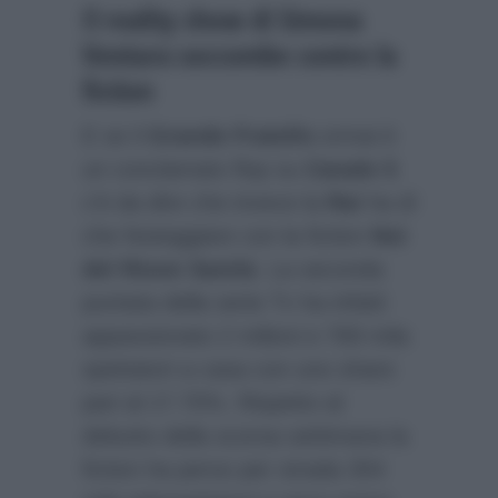
Il reality show di Simona
Ventura soccombe contro la
fiction
E se il
Grande Fratello
ormai è
un conclamato flop su
Canale 5
c’è da dire che invece la
Rai
ha di
che festeggiare con la fiction
Noi
del Rione Sanità
. La seconda
puntata della serie Tv ha infatti
appassionato 2 milioni e 769 mila
spettatori a casa con uno share
pari al 17.70%. Rispetto al
debutto della scorsa settimana la
fiction ha perso per strada 354