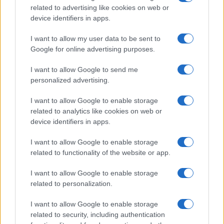
related to advertising like cookies on web or
device identifiers in apps.
Uomini e Donne, Elisabetta
Gigante in ospedale: “Barcollo
I want to allow my user data to be sent to
ma non mollo”
Google for online advertising purposes.
I want to allow Google to send me
Temptation Island, affari d’oro per Giovanni
Grazioso: attività in espansione?
personalized advertising.
Benjamin Mascolo replica alla sua ex
I want to allow Google to enable storage
fidanzata Bella Thorne: “Dicono di me…”
related to analytics like cookies on web or
Amici, Simone Nolasco vittima di un
device identifiers in apps.
incidente: “Mi è passata tutta la vita davanti”
I want to allow Google to enable storage
Un medico in famiglia, l’appello di Margot
related to functionality of the website or app.
Sikabonyi: “Necessario il suo ritorno!”
Temptation Island, Danilo D’Angelo ammette:
I want to allow Google to enable storage
“Non è un periodo semplice”
related to personalization.
I want to allow Google to enable storage
related to security, including authentication