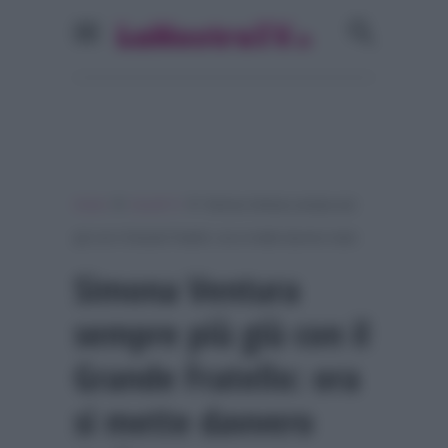
»
»
Home
Ascolti Tv
Simona Ventura sempre più
giù con il Grande Fratello: ora si mette davvero male
Simona Ventura
sempre più giù con il
Grande Fratello: ora
si mette davvero