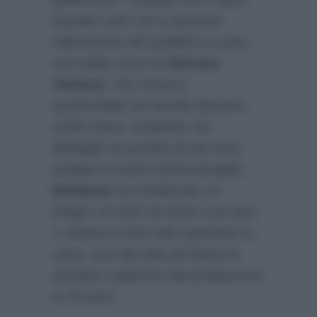
bastato tutto ciò a riportare
l’attenzione del pubblico a casa
sul reality show di
Simona
Ventura
, che ormai è
sprofondato ad ascolti davvero
molto bassi. Andando nel
dettaglio la puntata di ieri sera
andata in onda sull’ammiraglia
Mediaset
ha totalizzato un
magro 13.10% di share con solo
1 milione e 620 mila spettatori a
casa. Uno dei dati più bassi in
assoluto registrati dal programma
in 25 anni.