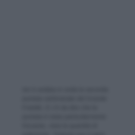
Ieri è andata in onda la seconda
puntata settimanale del Grande
Fratello. E c’è da dire che la
puntata è stata particolarmente
frizzante, vista la quantità di
polemiche. Tuttavia non è però