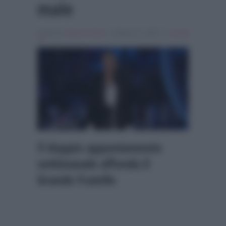
male
Scritto da
Alessio Cimino
, il Ottobre 31, 2025 , in
Ascolti
Tv
Il doppio appuntamento
settimanale affonda il
Grande Fratello