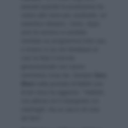
passati quando la produzione ha
voluto altri nomi per sostituirlo: un
autentico disastro. Certo, dopo
anni di carriera si sarebbe
meritato un programma tutto suo,
e invece si sa che Mediaset (e
così la Rai) il ricircolo
generazionale non sanno
nemmeno cosa sia. Sempre
Ilary
Blasi
nella puntata di Battiti Live
di ieri sera ha aggiunto:
“Vabbeh,
ma adesso lui è impegnato coi
naufraghi. Ha un sacco di cose
da fare”
.