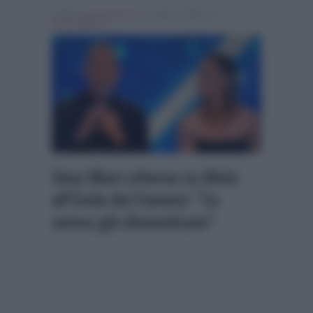
Scritto da
Denis Bocca
, il Luglio 3, 2026 , in
Personaggi Tv
Ilary Blasi scherza su Alvin
all’Isola dei Famosi: “Lo
avevo già dimenticato”