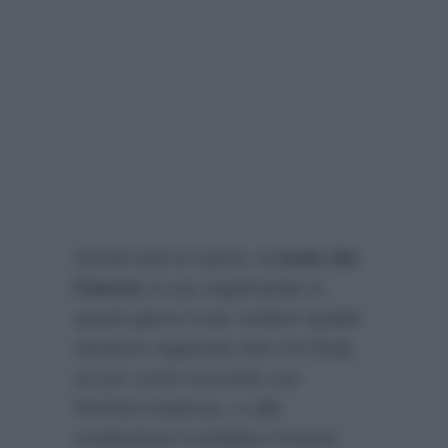
Ormai tutti lo sanno:
L’Isola dei
Famosi
si sta registrando in
questi giorni e per evitare spoiler
saranno registrate ben tre finali,
un po’ come succede con
Pechino Express, e alla
conduzione il pubblico troverà