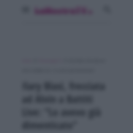
»
»
Home
Personaggi Tv
Ilary Blasi, frecciata ad
Alvin a Battiti Live: “Lo avevo già dimenticato”
Ilary Blasi, frecciata
ad Alvin a Battiti
Live: “Lo avevo già
dimenticato”