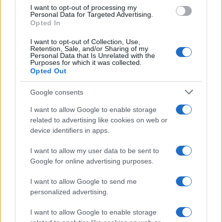
use your data for below specified purposes in below Google
di Ludovica Valli: “Letto cose
I want to opt-out of processing my
sconvolgenti su di me”
consent section.
Personal Data for Targeted Advertising.
Opted In
I want to opt-out of Collection, Use,
Uomini e Donne, retroscena di
Retention, Sale, and/or Sharing of my
Alice Barisciani: “Ricevevo
Personal Data that Is Unrelated with the
minacce e insulti”
Purposes for which it was collected.
Opted Out
Belen Rodriguez ritrova la
Google consents
serenità: il bacio con il
compagno Gaetano Fidanzati
I want to allow Google to enable storage
related to advertising like cookies on web or
device identifiers in apps.
Uomini e Donne, Elisabetta
Gigante in ospedale: “Barcollo
I want to allow my user data to be sent to
ma non mollo”
Google for online advertising purposes.
I want to allow Google to send me
Temptation Island, affari d’oro per Giovanni
Grazioso: attività in espansione?
personalized advertising.
Benjamin Mascolo replica alla sua ex
I want to allow Google to enable storage
fidanzata Bella Thorne: “Dicono di me…”