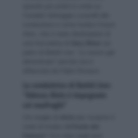
quando poi andrà in onda su
Canale5 Selvaggia Lucarelli alla
conduzione e come inviato il buon
Alvin, che è stato destinatario di
una frecciatina di
Ilary Blasi
sul
palco di Battiti Live:
“Lo avevo già
dimenticato”
perché ora è
affiancata da Fabio Rovazzi.
La conduttrice di Battiti Live:
“Adesso Alvin è impegnato
coi naufraghi”
Chi meglio di
Alvin
per ricoprire il
ruolo di inviato dell’
Isola dei
Famosi
? Si è visto negli anni