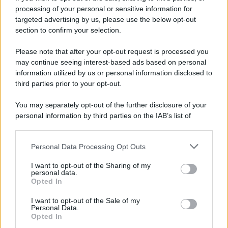
processing of your personal or sensitive information for
targeted advertising by us, please use the below opt-out
section to confirm your selection.
Please note that after your opt-out request is processed you
may continue seeing interest-based ads based on personal
information utilized by us or personal information disclosed to
third parties prior to your opt-out.
You may separately opt-out of the further disclosure of your
personal information by third parties on the IAB’s list of
downstream participants.
Personal Data Processing Opt Outs
This information may also be disclosed by us to third parties
ULTIME NOTIZIE
on the IAB’s List of Downstream Participants that may further
I want to opt-out of the Sharing of my
disclose it to other third parties.
personal data.
Helena Prestes e Javier Martinez
Opted In
sono in crisi oppure no? Lui
Please note that this website/app uses one or more Google
rompe il silenzio
services and may gather and store information including but
I want to opt-out of the Sale of my
Personal Data.
not limited to your visit or usage behaviour. You may click to
Opted In
grant or deny consent to Google and its third-party tags to
Uomini e Donne, sfogo al veleno