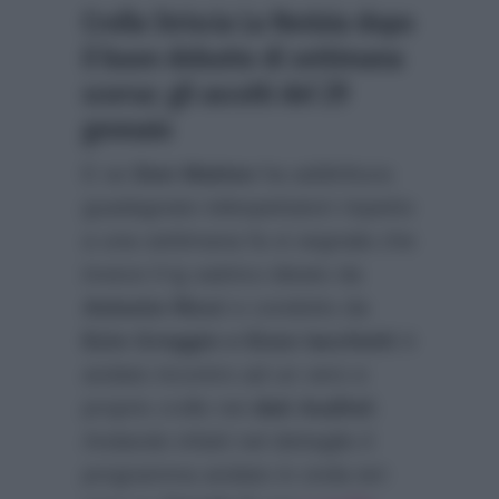
Crolla Striscia La Notizia dopo
il buon debutto di settimana
scorsa: gli ascolti del 29
gennaio
E se
Don Matteo
ha addirittura
guadagnato telespettatori rispetto
a una settimana fa si segnala che
invece il tg satirico ideato da
Antonio Ricci
e condotto da
Ezio Greggio e Enzo Iacchetti
è
andato incontro ad un vero e
proprio crollo nei
dati Auditel
.
Andando infatti nel dettaglio il
programma andato in onda ieri