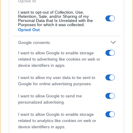
Opted In
I want to opt-out of Collection, Use,
Uomini e Donne, retroscena di
Retention, Sale, and/or Sharing of my
Alice Barisciani: “Ricevevo
Personal Data that Is Unrelated with the
minacce e insulti”
Purposes for which it was collected.
Opted Out
Belen Rodriguez ritrova la
Google consents
serenità: il bacio con il
compagno Gaetano Fidanzati
I want to allow Google to enable storage
related to advertising like cookies on web or
device identifiers in apps.
Uomini e Donne, Elisabetta
Gigante in ospedale: “Barcollo
I want to allow my user data to be sent to
ma non mollo”
Google for online advertising purposes.
I want to allow Google to send me
Temptation Island, affari d’oro per Giovanni
personalized advertising.
Grazioso: attività in espansione?
Benjamin Mascolo replica alla sua ex
I want to allow Google to enable storage
fidanzata Bella Thorne: “Dicono di me…”
related to analytics like cookies on web or
Amici, Simone Nolasco vittima di un
device identifiers in apps.
incidente: “Mi è passata tutta la vita davanti”