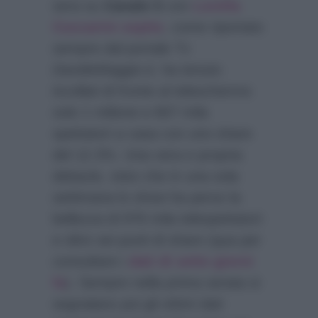
sera su
Canale 5
con
Lorella
Cuccarini ospite
, come riportato
sempre dal portale Tv
DavideMaggio.it
, ha tenuto
incollati di fronte al teleschermo
solo 1 milione e 807 mila
spettatori a casa con uno share
del 12.3%. Una vera e propria
debacle, visto che in una sola
settimana lo show ha perso la
bellezza di 976 mila telespettatori
e oltre sei punti di share (qua per
consultare i
dati di sette giorni
fa
). Sempre nella prima serata si
segnalano poi gli ottimi dati