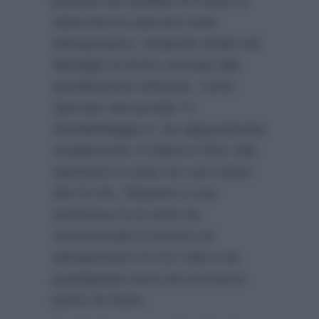
puntata ha incollato di fronte al
teleschermo davvero tanti
telespettatori. Andando infatti nel
dettaglio la fiction arrivata alla
quindicesima edizione, come
riportato dal portale Tv
DavideMaggio.it
, ha appassionato
mediamente 3 milioni e 901 mila
spettatori a casa con uno share
del 23.4%. Rispetto a una
settimana fa la serie ha
incrementato il numero di
telespettatori di 131 mila e ha
guadagnato poco più di mezzo
punto di share.