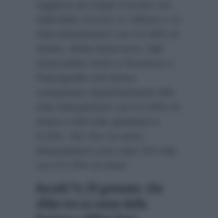
raggiunti da Geppi Cucciari con
Splendida Cornice (1 milione e 12
mila telespettatori con il 6.40% di
share). Molto bene pure i talk
show politici Dritto e Rovescio e
Piazzapulita che hanno
conquistato rispettivamente 806
mila telespettatori con il 6.50% di
share e 826 mila spettatori e
6.10%. Per Ore 14 sera i
telespettatori sono stati 744 mila
con il 5.70% di share.
Ascolti Tv 29 gennaio: che
sfida tra La ruota della