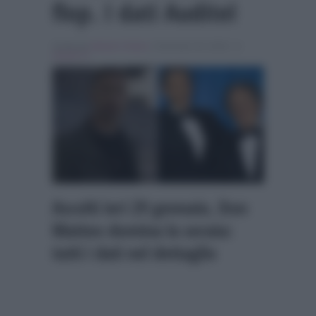
flop. I dati Auditel
Scritto da
Alessio Cimino
, il Gennaio 30, 2026 , in
Ascolti Tv
Ascolti ieri 29 gennaio, Don
Matteo domina la serata:
tutti i dati nel dettaglio