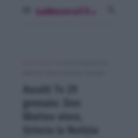
»
»
Home
Ascolti Tv
Ascolti Tv 29 gennaio: Don
Matteo vince, Striscia la Notizia flop. I dati Auditel
Ascolti Tv 29
gennaio: Don
Matteo vince,
Striscia la Notizia