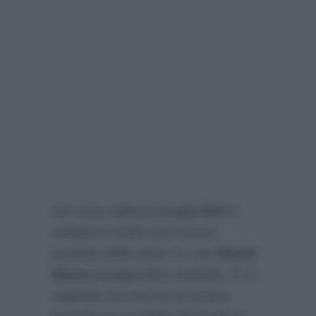
Ieri sera sull’ammiraglia
Rai
è
andata in onda una nuova
puntata della serie Tv con
Raoul
Bova
protagonista assoluto. E si
segnala che anche la quarta