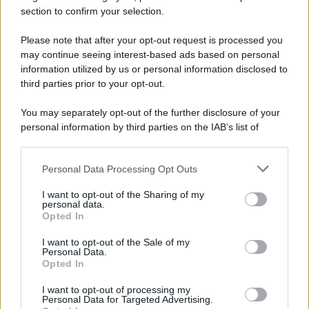
section to confirm your selection.
Please note that after your opt-out request is processed you
may continue seeing interest-based ads based on personal
information utilized by us or personal information disclosed to
third parties prior to your opt-out.
You may separately opt-out of the further disclosure of your
personal information by third parties on the IAB’s list of
downstream participants.
Personal Data Processing Opt Outs
This information may also be disclosed by us to third parties
on the IAB’s List of Downstream Participants that may further
ULTIME NOTIZIE
I want to opt-out of the Sharing of my
disclose it to other third parties.
personal data.
Helena Prestes e Javier Martinez
Opted In
sono in crisi oppure no? Lui
Please note that this website/app uses one or more Google
rompe il silenzio
services and may gather and store information including but
I want to opt-out of the Sale of my
Personal Data.
not limited to your visit or usage behaviour. You may click to
Opted In
grant or deny consent to Google and its third-party tags to
Uomini e Donne, sfogo al veleno
use your data for below specified purposes in below Google
di Ludovica Valli: “Letto cose
I want to opt-out of processing my
consent section.
sconvolgenti su di me”
Personal Data for Targeted Advertising.