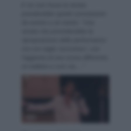
E se così fosse la serata
prenderebbe quindi connotazioni
da evento a sè stante:
“Una
serata che prevederebbe la
riproposizione delle performance
ma con taglio ‘eurovisivo’, con
l’aggiunta di una scena differente,
un balletto e così via….”