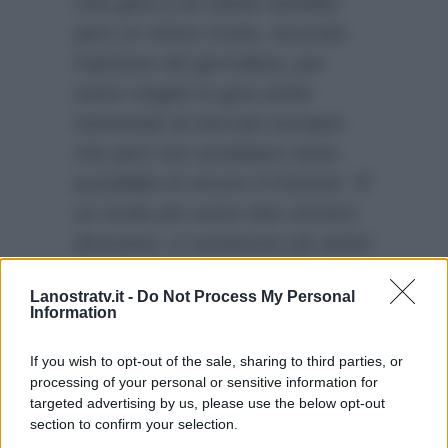
Una gara a sè stante sarebbe
però un ottimo modo, secondo
l’opinione del giornalista, per
avere magari in gara artisti
interessati al mercato europeo
che però non avrebbero tante
possibilità di vincere il Festival:
“È
un modo per avere due vincitori,
dicevamo, e convincere più artisti
a partecipare al Festival con
Lanostratv.it -
Do Not Process My Personal
percorsi diversi e ‘garantiti’…”
Information
Cosa deciderà di fare il
conduttore di
Affari Tuoi
?
If you wish to opt-out of the sale, sharing to third parties, or
processing of your personal or sensitive information for
targeted advertising by us, please use the below opt-out
section to confirm your selection.