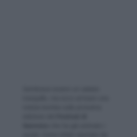
Sembrava essere un sabato
tranquillo, ma ecco arrivare una
notizia bomba sulla prossima
edizione del
Festival di
Sanremo
che ha già animato i
social. Come infatti riportato da