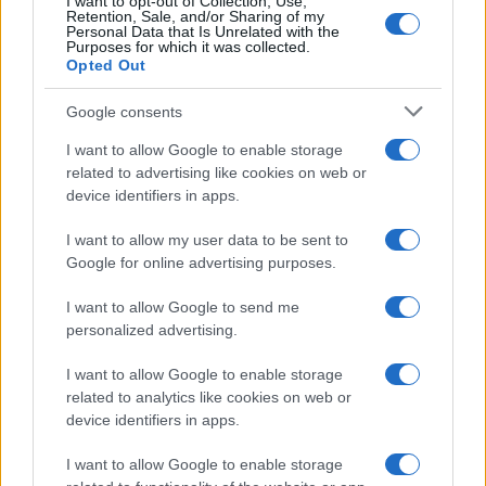
I want to opt-out of Collection, Use,
Uomini e Donne, retroscena di
Retention, Sale, and/or Sharing of my
Alice Barisciani: “Ricevevo
Personal Data that Is Unrelated with the
minacce e insulti”
Purposes for which it was collected.
Opted Out
Belen Rodriguez ritrova la
Google consents
serenità: il bacio con il
compagno Gaetano Fidanzati
I want to allow Google to enable storage
related to advertising like cookies on web or
device identifiers in apps.
Uomini e Donne, Elisabetta
Gigante in ospedale: “Barcollo
I want to allow my user data to be sent to
ma non mollo”
Google for online advertising purposes.
I want to allow Google to send me
Temptation Island, affari d’oro per Giovanni
Grazioso: attività in espansione?
personalized advertising.
Benjamin Mascolo replica alla sua ex
I want to allow Google to enable storage
fidanzata Bella Thorne: “Dicono di me…”
related to analytics like cookies on web or
Amici, Simone Nolasco vittima di un
device identifiers in apps.
incidente: “Mi è passata tutta la vita davanti”
I want to allow Google to enable storage
Un medico in famiglia, l’appello di Margot