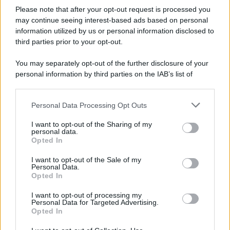
Please note that after your opt-out request is processed you
may continue seeing interest-based ads based on personal
information utilized by us or personal information disclosed to
third parties prior to your opt-out.
You may separately opt-out of the further disclosure of your
personal information by third parties on the IAB’s list of
downstream participants.
Personal Data Processing Opt Outs
This information may also be disclosed by us to third parties
ULTIME NOTIZIE
on the IAB’s List of Downstream Participants that may further
I want to opt-out of the Sharing of my
disclose it to other third parties.
personal data.
Helena Prestes e Javier Martinez
Opted In
sono in crisi oppure no? Lui
Please note that this website/app uses one or more Google
rompe il silenzio
services and may gather and store information including but
I want to opt-out of the Sale of my
Personal Data.
not limited to your visit or usage behaviour. You may click to
Opted In
grant or deny consent to Google and its third-party tags to
Uomini e Donne, sfogo al veleno
use your data for below specified purposes in below Google
di Ludovica Valli: “Letto cose
I want to opt-out of processing my
sconvolgenti su di me”
consent section.
Personal Data for Targeted Advertising.
Opted In