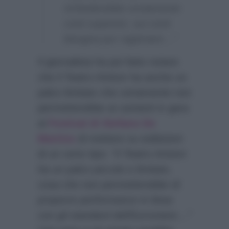
richiederebbe ovviamente
costi superiori, sui conti
bisogna pur ragionare…”
Il giornalista ha poi fatto notare
che il Teatro Ariston ha anche un
palco limitato che certamente non
permetterebbe ai cantanti in gara
al
Festival di Stefano De
Martino
di mettere su esibizioni
di un certo tipo:
“Il Teatro Ariston
ha un palco piccolo e limitato,
cosa che non permetterebbe di
proporre performance in linea
con gli standard dell’Eurovision…”