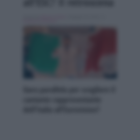
all’ESC? Il retroscena
Scritto da
Alessio Cimino
, il Maggio 30, 2026 , in
Festival di Sanremo
Gara parallela per scegliere il
cantante rappresentante
dell’Italia all’Eurovision?