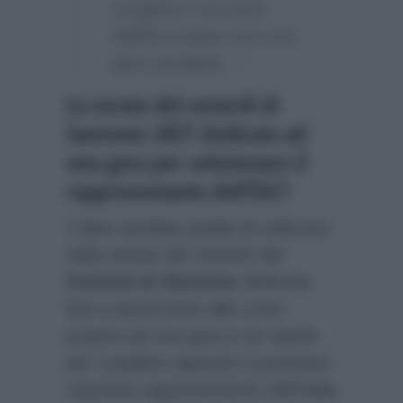
scegliere il vincitore
dell’Eurovision con una
gara parallela…”
La serata del venerdì di
Sanremo 2027 dedicata ad
una gara per selezionare il
rappresentante dell’ESC?
L’idea sarebbe quella di collocare
nella serata del venerdì del
Festival di Sanremo
dedicata
fino a quest’anno alle cover
proprio ad una gara a sè stante
per scegliere appunto il prossimo
cantante rappresentante dell’Italia