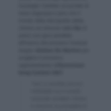
Giuseppe Candela sul portale di
news
Dagospia.it
pare che il
mondo della discografia abbia
chiesto ed ottenuto dalla
Rai
di
avere una gara parallela
all’interno del prossimo Festival
targato
Stefano De Martino
per
scegliere il prossimo
rappresentante all’
Eurovision
Song Contest 2027
:
“Non ci sarebbe ancora
l’ufficialità ma il mondo
musicale avrebbe chiesto
e ottenuto la possibilità di