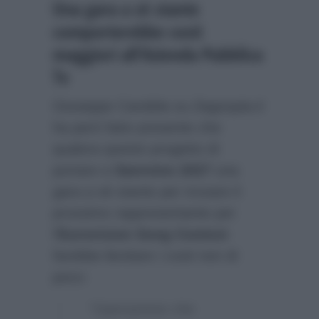
Una gara a sè stante
comporterebbe costi
maggiori all’Azienda Pubblica
Tv
Giuseppe Candela su
Dagospia.it
ha però fatto presente che
qualora questo progetto di
portare a
Sanremo 2027
una
gara a sè stante per trovare il
prossimo rappresentante per
l’
Eurovision Song Contest
farebbe lievitare i costi non di
poco:
“Operazione che