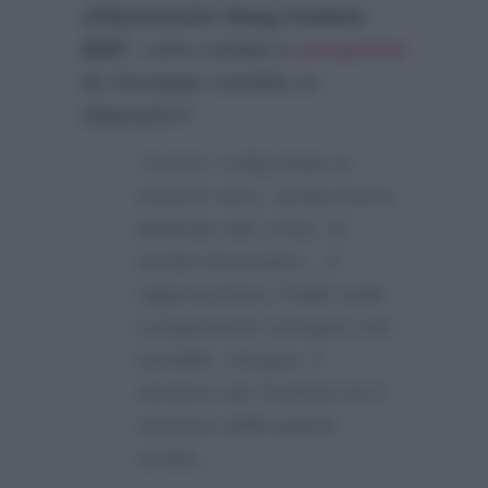
all’
Eurovision Song Contest
2027
, come rivelato in
anteprima
da Giuseppe Candela su
Dagospia.it
:
“Come? Collocando al
venerdì sera, serata finora
dedicata alle cover, la
serata Eurovision…A
rappresentare l’Italia nella
competizione europea non
sarebbe, dunque, il
vincitore del Festival ma il
vincitore della quarta
serata…”