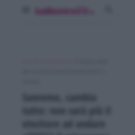
»
»
Home
Festival di Sanremo
Sanremo, cambia
tutto: non sarà più il vincitore ad andare all’ESC? Il
retroscena
Sanremo, cambia
tutto: non sarà più il
vincitore ad andare