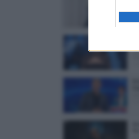
Ra
Con
Sorr
Post
Asc
ba
Qua
Ved
Post
Asc
Pa
L’Er
Post
Asc
Pi
Uno