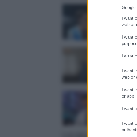
Asc
Google 
cro
I want t
Vin
web or d
dati
Post
I want t
purpose
Asc
I want 
tie
Crol
sera
I want t
Post
web or d
I want t
Asc
or app.
pa
Boom
I want t
nel
Post
I want t
authenti
Asc