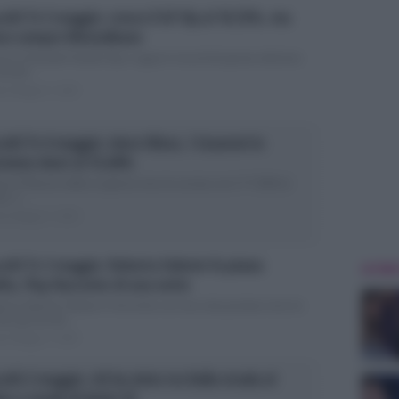
olti Tv 5 maggio: cresce il GF Vip al 18.55%, ma
nce sempre Montalbano
sce il Grande Fratello Vip e segna il record di questa edizione:
ascolti...
ted Maggio 6, 2026
olti Tv 4 maggio: vince Ulisse, I Cesaroni in
rsione short al 15.60%
sse: Il Piacere della scoperta vince la serata con il 17.30% di
e. I...
ted Maggio 5, 2026
colti Tv 3 maggio: Roberta Valente fa piazza
ULTIME
lita, flop Racconto di una notte
erta Valente: Notaio in Sorrento con una sola puntata vince la
ta: gli ascolti...
ted Maggio 4, 2026
olti 2 maggio: chi ha vinto tra Dalla strada al
co e serale di Amici 25