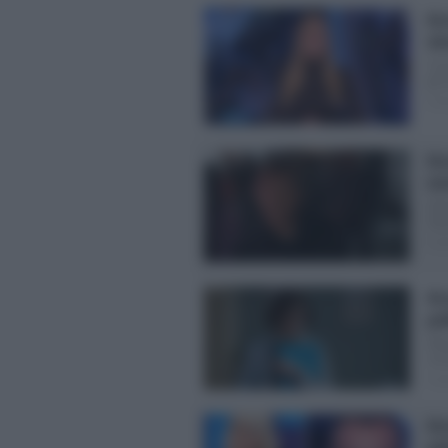
Asc
vi
Cre
gli 
Pos
Asc
ve
Uli
shar
Pos
As
pu
Rob
sera
Pos
Asc
pal