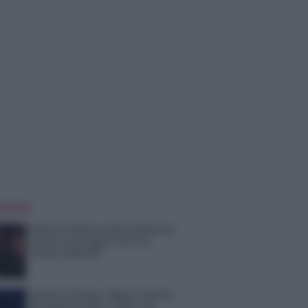
 NOTIZIE
Helena Prestes e Javier Martinez
sono in crisi oppure no? Lui
rompe il silenzio
Uomini e Donne, sfogo al veleno
di Ludovica Valli: “Letto cose