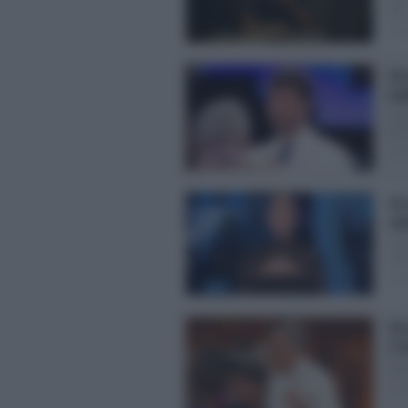
Ieri.
Post
Asc
be
L’u
ieri
Post
Asc
da
Il G
sera
Post
Asc
L’E
Ava
Post