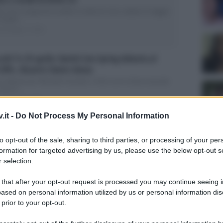
li sono i programmi andati in onda ieri sera, sabato 2 maggio
 quali...
ted Maggio 3, 2026
olti Tv 29 aprile: Battiti Live Spring debutta al
.50%, disastro Siamo danza
n debutto per Michelle Hunziker e Alvin con lo show musicale
 sera è...
ed Aprile 30, 2026
.it -
Do Not Process My Personal Information
olti Tv 28 aprile: Montalbano imbattibile, GF Vip
 15.50%, bene Belve
to opt-out of the sale, sharing to third parties, or processing of your per
eplica di Montalbano vince la serata: gli ascolti di ieri E’
formation for targeted advertising by us, please use the below opt-out s
tata una...
 selection.
ed Aprile 29, 2026
Tempta
 that after your opt-out request is processed you may continue seeing i
Grazio
ased on personal information utilized by us or personal information dis
olti Tv 27 aprile: nuovo crollo per I Cesaroni al
 prior to your opt-out.
Benjam
.20%, vince La buona stella
fidanz
re peggio I Cesaroni – Il ritorno: ieri la fiction è crollata al