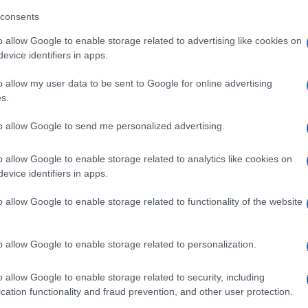
olti Tv 22 aprile: Atalanta-Lazio batte GF Vip, che
consents
lla al 15.70%
o allow Google to enable storage related to advertising like cookies on
ce la serata la semifinale di Coppa Italia tra Atalanta e Lazio: i
evice identifiers in apps.
...
ed Aprile 23, 2026
o allow my user data to be sent to Google for online advertising
s.
olti Tv 20 aprile: crollo per I Cesaroni al 16.90%,
to allow Google to send me personalized advertising.
ne La buona stella
lo importante per I Cesaroni – Il ritorno: gli ascolti di ieri Ieri
...
o allow Google to enable storage related to analytics like cookies on
ed Aprile 21, 2026
evice identifiers in apps.
o allow Google to enable storage related to functionality of the website
olti 19 aprile, record Affari Tuoi contro La Ruota:
rla Stefano De Martino
 di ascolti ieri per Affari Tuoi: i dati nel dettaglio Ieri
o allow Google to enable storage related to personalization.
l’access prime...
ed Aprile 20, 2026
o allow Google to enable storage related to security, including
cation functionality and fraud prevention, and other user protection.
olti Tv 19 aprile: Roberta Valente vince contro