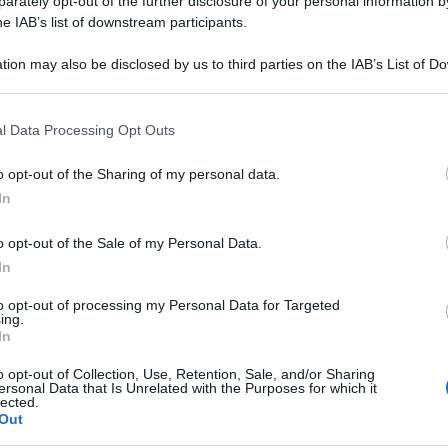
rately opt-out of the further disclosure of your personal information by
20%...
Amici,
he IAB’s list of downstream participants.
incide
ed Aprile 28, 2026
Un med
tion may also be disclosed by us to third parties on the IAB’s List of 
olti Tv 26 aprile: Roberta Valente senza rivali,
Sikabo
 that may further disclose it to other third parties.
le Racconto di una notte
Tempta
 that this website/app uses one or more Google services and may gath
erta Valente: Notaio in Sorrento vince nettamente la serata: i
“Non è
l Data Processing Opt Outs
 di ieri Ieri...
including but not limited to your visit or usage behaviour. You may click 
 to Google and its third-party tags to use your data for below specifi
ed Aprile 27, 2026
o opt-out of the Sharing of my personal data.
ogle consent section.
In
olti 25 aprile, ultima sfida tra Canzonissima e il
ale di Amici: chi ha vinto
o opt-out of the Sale of my Personal Data.
rogrammi andati in onda ieri sera, sabato 25 aprile Quali sono i
In
grammi...
ed Aprile 26, 2026
to opt-out of processing my Personal Data for Targeted
ing.
In
olti Tv 23 aprile: cresce Uno sbirro in Appennino
pazza via Forbidden Fruit
o opt-out of Collection, Use, Retention, Sale, and/or Sharing
ersonal Data that Is Unrelated with the Purposes for which it
fiction Uno sbirro in Appennino al 20.10% di share: i dati nel
lected.
aglio...
Out
ed Aprile 24, 2026