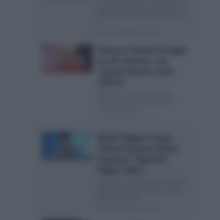
In scaletta stasera è segnato un
Mister X a Sanremo 2026: chi è?
Si...
Posted Febbraio 27, 2026
Eleonora Daniele festeggia
ascolti Sanremo: sua
reazione diventa virale
(VIDEO)
Gli ascolti in diretta a Storie
Italiane di Sanremo 2026: “E’
record” Come di...
Posted Febbraio 27, 2026
Nicolò Filippucci dopo
vittoria Sanremo Nuove
Proposte: “Maria De
Filippi è felice”
Il vincitore delle Nuove Proposte
2026 ha rivelato di aver sentito
Maria De Filippi...
Posted Febbraio 27, 2026