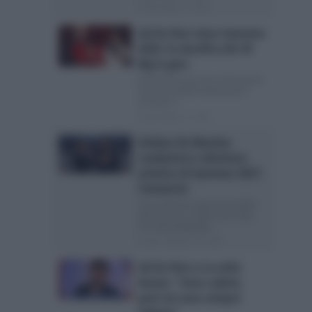
Posted Marzo 1, 2026
Sal Da Vinci vince Sanremo
2026: la classifica dei 30
Big in gara
Sal Da Vinci ha vinto il Festival di
Sanremo 2026 Finalmente è
arrivato il...
Posted Marzo 1, 2026
Stefano De Martino
conduttore e direttore
artistico di Sanremo 2027:
l’annuncio
Torna Stasera tutto è possibile
dal 4 marzo su Rai2 Una volta
che Ditonellapiaga...
Posted Febbraio 28, 2026
Sal Da Vinci a La volta
buona: “Sono caduto,
però mi sono sempre