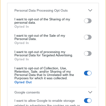
downstream participants.
Personal Data Processing Opt Outs
This information may also be disclosed by us to third parties
ULTIME NOTIZIE
on the IAB’s List of Downstream Participants that may further
I want to opt-out of the Sharing of my
disclose it to other third parties.
personal data.
Temptation Island, Danilo
Opted In
D’Angelo ammette: “Non è un
Please note that this website/app uses one or more Google
periodo semplice”
services and may gather and store information including but
I want to opt-out of the Sale of my
Personal Data.
not limited to your visit or usage behaviour. You may click to
Opted In
grant or deny consent to Google and its third-party tags to
Amici: Opi svela una volta per
use your data for below specified purposes in below Google
tutte che tipo di rapporto ha con
I want to opt-out of processing my
Michelle
consent section.
Personal Data for Targeted Advertising.
Opted In
I want to opt-out of Collection, Use,
Temptation Island, Danilo diffida
Retention, Sale, and/or Sharing of my
Simona Giordano che replica:
Personal Data that Is Unrelated with the
“Ho conservato gli screen”
Purposes for which it was collected.
Opted Out
Ballando con le stelle 2026,
Google consents
rivoluzione di Milly Carlucci:
tutte le indiscrezioni
I want to allow Google to enable storage
related to advertising like cookies on web or