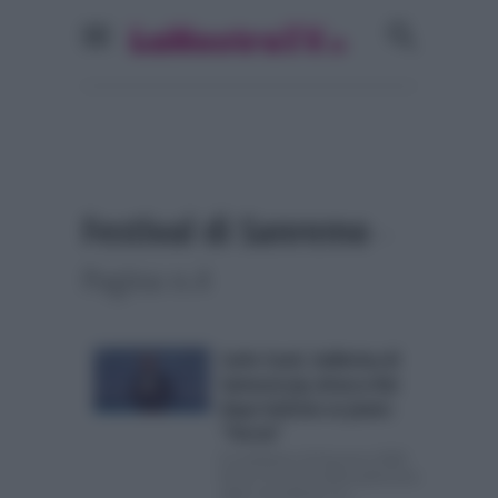
Festival di Sanremo
-
Pagina n.4
Carlo Conti, ballerina di
Samurai Jay attacca Rai
dopo battuta su jeans:
“Feccia”
Il conduttore di Sanremo 2026
finisce al centro delle polemiche
dopo una battuta sui...