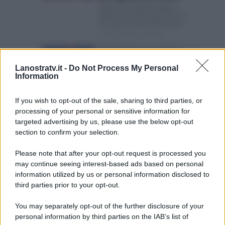
Elettra Lamborghini fugge a
Montecarlo per evitare i festini
Durante le serate di Sanremo...
Posted Febbraio 27, 2026
Sal Da Vinci si emoziona
per la standing ovation a
Lanostratv.it -
Do Not Process My Personal
Sanremo 2026: vincerà?
Information
Sal Da Vinci si emoziona per la
standing ovation a Sanremo Le
If you wish to opt-out of the sale, sharing to third parties, or
standing ovation...
processing of your personal or sensitive information for
Posted Febbraio 27, 2026
targeted advertising by us, please use the below opt-out
section to confirm your selection.
Page 4 of 124
‹ Previous
1
2
Please note that after your opt-out request is processed you
may continue seeing interest-based ads based on personal
3
4
5
6
7
8
information utilized by us or personal information disclosed to
Next ›
Last »
third parties prior to your opt-out.
You may separately opt-out of the further disclosure of your
personal information by third parties on the IAB’s list of