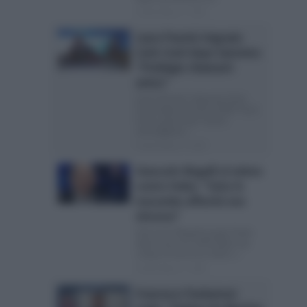
Posted Marzo 2, 2026
Laura Pausini ringrazia
Carlo Conti dopo Sanremo:
“Privilegio chiamarti
amico”
Laura Pausini ringrazia Carlo
Conti dopo Sanremo 2026 “Caro
Carlo, grazie per l’uomo
meraviglioso...
Posted Marzo 2, 2026
Giancarlo Magalli al veleno
contro Fedez: “Fatto le
macumbe affinché non
vincesse”
Giancarlo Magalli punge Fedez
dopo Sanremo 2026 Nella top
cinque di Sanremo 2026 ci...
Posted Marzo 2, 2026
Francesco Paolantoni