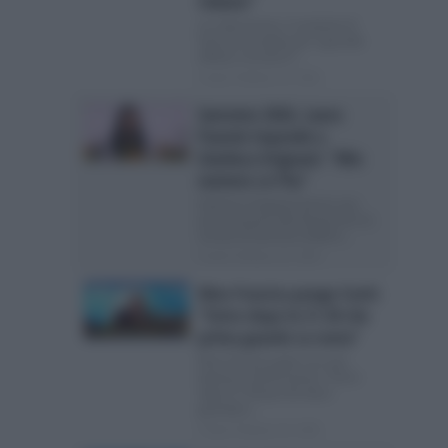
rialzato”
La volta buona, il cantante di
Sanremo stupito per il grande
affetto ricevuto E’...
Posted Febbraio 28, 2026
Sanremo 2026, Laura
Pausini risponde a
Gianluca Grignani: “Mio
numero ce l’ha”
Gianluca Grignani lancia una
provocazione alla Pausini Ieri la
serata di Sanremo 2026 è...
Posted Febbraio 28, 2026
Nino Frassica punge Conti:
“Entro dopo le 21.30 che
prima guardo La ruota”
Nino Frassica gela con una
battuta al fulmicotone: “Entro
dopo 21.30 perché devo
guardare...
Posted Febbraio 28, 2026