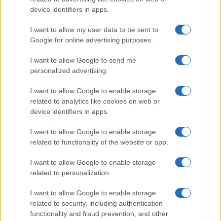
device identifiers in apps.
Temptation Island, la
confessione di Perla Vatiero:
I want to allow my user data to be sent to
“Non riesco più a guardarlo”
Google for online advertising purposes.
I want to allow Google to send me
Grazia Kendi soffre per la fine della storia con
Mattia Scudieri: “So cosa ci ha distrutti”
personalized advertising.
Temptation Island, puntata speciale a
I want to allow Google to enable storage
settembre? Lo spoiler di Rosario Monetti
related to analytics like cookies on web or
Carmen Russo ed Enzo Paolo Turchi nel cast di
device identifiers in apps.
Amici? La loro risposta spiazza
I want to allow Google to enable storage
Marianna Scarci: “Saranno Famosi? Niente
related to functionality of the website or app.
cachet. Ecco com’era Maria De Filippi”
Temptation Island, Soraya Sabetta
I want to allow Google to enable storage
massacrata: “Sono stata minacciata di morte”
related to personalization.
I want to allow Google to enable storage
related to security, including authentication
functionality and fraud prevention, and other