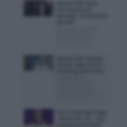
Sanremo 2026 rumor:
forte tensione nel
backstage? “Arrivati quasi
alle mani”
Forte tensione nel dietro le
quinte del Festival? Ecco
spuntare una clamorosa
indiscrezione Questo...
Posted Febbraio 27, 2026
Sanremo 2026, Vincenzo
Schettini ospite stasera:
smentiti gli ultimi rumor
AGGIORNAMENTO:
Contrariamente a quanto
trapelato stamattina su
FanPage.it l’ospitata del
professor Vincenzo Schettini è...
Posted Febbraio 27, 2026
Elettra Lamborghini fugge
a Montecarlo, ma: “Sono
perseguitata dai festini”