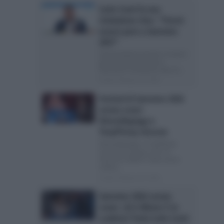
Carlo Conti fa una
rivelazione choc: “Potrei
essere pure a Sanremo
2027”
Il presentatore pronto a restare
pure il prossimo anno a
Sanremo? L’annuncio choc Si...
Posted Febbraio 28, 2026
Festival di Sanremo 2026
serata cover:
Ditonellapiaga e
TonyPitony vincono
Ditonellapiaga e TonyPitony
vincono la serata cover di
Sanremo 2026 E’ stata senza
ombra...
Posted Febbraio 28, 2026
Sanremo 2026 serata
cover: chi è Mister X in
scaletta? Parla Carlo Conti