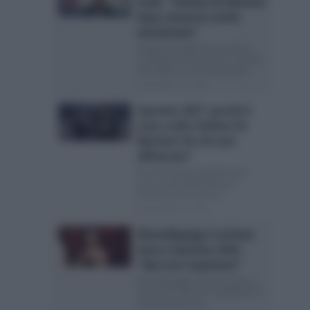
svela: “Stefano De Martino
dopo annuncio molto
emozionato”
Stefano De Martino prossimo
conduttore di Sanremo: il comico
ha svelato un retroscena Nel...
Posted Marzo 2, 2026
Sanremo 2027: perché è
stato scelto Stefano De
Martino? Da chi sarà
affiancato?
Perché Stefano De Martino è
stato scelto dalla Rai per il
prossimo Sanremo Si...
Posted Marzo 1, 2026
Ditonellapiaga è arrivata
terza a Sanremo 2026:
“Non me l’aspettavo”
Ditonellapiaga al terzo posto a
Sanremo: “Non me l’aspettavo” È
stata la prima ad...