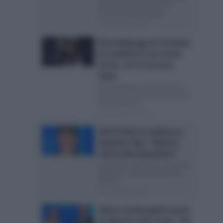
Festival di Sanremo 2027?
Finalmente è finita l’era...
Posted Marzo 8, 2026
Ditonellapiaga ha rischiato
di cambiare il suo nome
d’arte: cos’è successo
dopo
Ditonellapiaga a Sanremo Top
parla del suo brano ‘Che fastidio’
Ieri è andato in...
Posted Marzo 8, 2026
Sal Da Vinci si confessa a
Sanremo Top: “Vittoria
che ha del miracoloso”
Sal Da Vinci a Sanremo Top: “Mai
aspettarsi nulla nella vita” Alla
fine Sal...
Posted Marzo 8, 2026
Elettra Lamborghini mette
in allarme Carlo Conti: “Ho