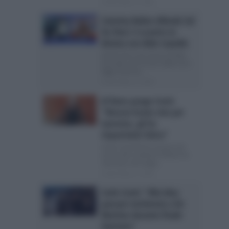
Posted Marzo 5, 2026
Caterina Balivo difende Sal
Da Vinci: è scontro in
diretta con Aldo Cazzullo
Sal Da Vinci nel mirino di Aldo
Cazzullo sul Corriere della sera
Oggi Caterina...
Posted Marzo 4, 2026
Al Bano punge Conti:
“Nessun brano mio per
Sanremo, gli ho
risparmiato fatica”
Carlo Conti finisce ancora nel
mirino del cantante Al Bano ha
rilasciato una lunga...
Posted Marzo 4, 2026
Carlo Conti: “Mia idea
passare testimone a De
Martino durante finale
Sanremo”