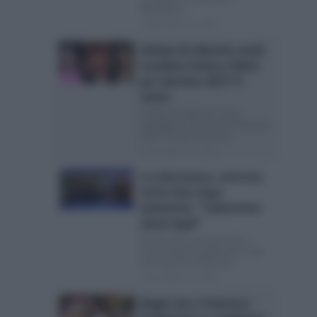
Repubblica...
Posted Marzo 19, 2026
Stefano De Martino vuole
assoldare Emma e Belen
per Sanremo 2027? Il
rumor
Stefano De Martino vuole
assoldare le sue ex per Sanremo
2027? È finito Sanremo...
Posted Marzo 13, 2026
La volta buona, avvocato
Sal Da Vinci dopo
polemiche: “Valuteremo
azioni legali”
Sal Da Vinci estremamente
sereno dopo le polemiche sulla
sua vittoria al Festival E’...
Posted Marzo 11, 2026
Biagio Izzo e Francesco