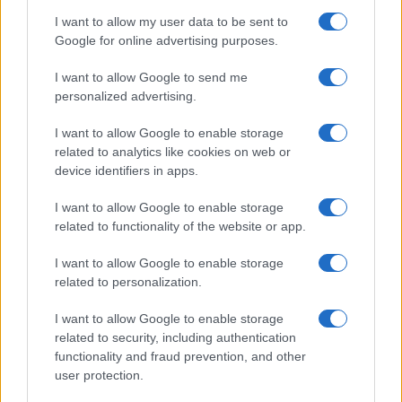
rivoluzione di Milly Carlucci:
I want to allow my user data to be sent to
tutte le indiscrezioni
Google for online advertising purposes.
I want to allow Google to send me
Temptation Island, la confessione di Perla
Vatiero: “Non riesco più a guardarlo”
personalized advertising.
Grazia Kendi soffre per la fine della storia con
I want to allow Google to enable storage
Mattia Scudieri: “So cosa ci ha distrutti”
related to analytics like cookies on web or
Temptation Island, puntata speciale a
device identifiers in apps.
settembre? Lo spoiler di Rosario Monetti
I want to allow Google to enable storage
Carmen Russo ed Enzo Paolo Turchi nel cast di
related to functionality of the website or app.
Amici? La loro risposta spiazza
Marianna Scarci: “Saranno Famosi? Niente
I want to allow Google to enable storage
cachet. Ecco com’era Maria De Filippi”
related to personalization.
I want to allow Google to enable storage
related to security, including authentication
functionality and fraud prevention, and other
user protection.