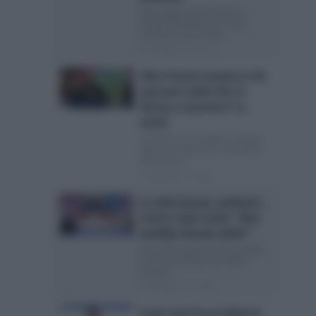
Il passaggio di testimone a
Stefano De Martino è stata
un’idea di Conti Carlo...
Posted Marzo 4, 2026
Alba Parietti manda in tilt
operatori della Vita in
diretta a Sanremo? La
verità
La Parietti ha mandato in tilt gli
operatori della Vita in diretta? Il
retroscena...
Posted Marzo 3, 2026
La volta buona, polemica
contro Carlo Conti: “Non
avrebbe dovuto dirlo!”
A La volta buona si discute della
vittoria di Sal Da Vinci Nella
puntata...
Posted Marzo 3, 2026
Carlo Conti fa un bilancio