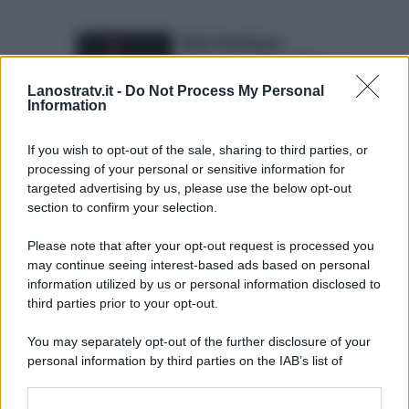
Posted Marzo 2, 2026
Belen Rodriguez,
retroscena sulla gaffe a
Sanremo 2026: “Non sento
Lanostratv.it -
Do Not Process My Personal
un ca**o”
Information
Belen Rodriguez sbaglia l’attacco
del playback a Sanremo 2026 È
If you wish to opt-out of the sale, sharing to third parties, or
corsa un’ironia potente sui...
processing of your personal or sensitive information for
Posted Marzo 2, 2026
targeted advertising by us, please use the below opt-out
section to confirm your selection.
Page 3 of 124
‹ Previous
1
2
Please note that after your opt-out request is processed you
may continue seeing interest-based ads based on personal
3
4
5
6
7
Next ›
information utilized by us or personal information disclosed to
Last »
third parties prior to your opt-out.
You may separately opt-out of the further disclosure of your
personal information by third parties on the IAB’s list of
downstream participants.