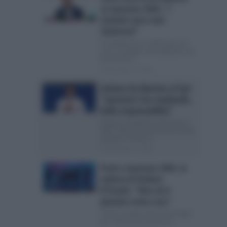
su Sanremo 2026: “I
risultati sono stati
clamorosi”
Il conduttore ha confessato che
non si sarebbe mai aspettato che
Sal Da Vinci...
Posted Marzo 3, 2026
Stefano De Martino al Tg1:
“Sanremo? Sto studiando,
bella responsabilità”
Il futuro conduttore di Sanremo
2027: “Mi sono emozionata molto
quando c’è stato il...
Posted Marzo 2, 2026
Pooh a Sanremo 2026, la
vedova di Stefano
D’Orazio: “Non mi è
piaciuta come cosa”
I Pooh sul palco del Suzuki Stage
per i 60 anni di carriera In...