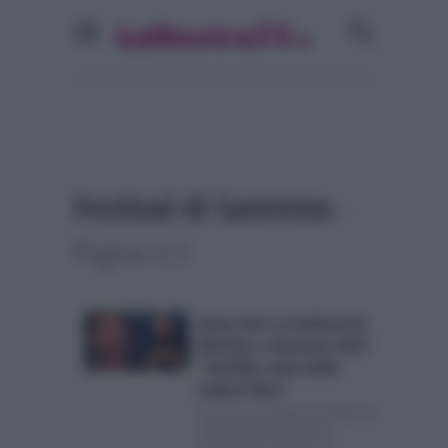
Festival di Sanremo
-
Pagina n.3
Arisa choc su Stefano De
Martino a Sanremo 2027:
“Sarebbe stato bello
vedere Elisa”
Arisa boccia Stefano De Martino
al Festival di Sanremo In
un’intervista rilasciata a