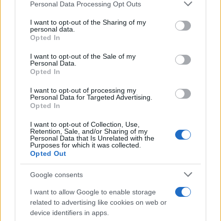
Personal Data Processing Opt Outs
This information may also be disclosed by us to third parties
ULTIME NOTIZIE
on the IAB’s List of Downstream Participants that may further
I want to opt-out of the Sharing of my
disclose it to other third parties.
personal data.
Un medico in famiglia, l’appello
Opted In
di Margot Sikabonyi: “Necessario
Please note that this website/app uses one or more Google
il suo ritorno!”
services and may gather and store information including but
I want to opt-out of the Sale of my
Personal Data.
not limited to your visit or usage behaviour. You may click to
Opted In
grant or deny consent to Google and its third-party tags to
Temptation Island, Danilo
use your data for below specified purposes in below Google
D’Angelo ammette: “Non è un
I want to opt-out of processing my
periodo semplice”
consent section.
Personal Data for Targeted Advertising.
Opted In
I want to opt-out of Collection, Use,
Amici: Opi svela una volta per
Retention, Sale, and/or Sharing of my
tutte che tipo di rapporto ha con
Personal Data that Is Unrelated with the
Michelle
Purposes for which it was collected.
Opted Out
Temptation Island, Danilo diffida
Google consents
Simona Giordano che replica:
“Ho conservato gli screen”
I want to allow Google to enable storage
related to advertising like cookies on web or
device identifiers in apps.
Ballando con le stelle 2026,