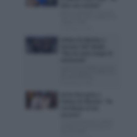
fatto una cavolata”
Elettra Lamborghini a Sanremo
Top: “Ho fatto una cavolata” Ieri è
andata in onda...
Posted Marzo 8, 2026
Stefano De Martino a
Sanremo 2027 divide:
“Non ha avuto tempo di
meritarselo”
La decisone di affidare Sanremo
2027 al conduttore di Affari Tuoi
ha creato divisione...
Posted Marzo 6, 2026
Sal Da Vinci grato a
Stefano De Martino: “Ha
contribuito al mio
successo”
La canzone Rossetto e caffè ha
cambiato la vita al vincitore di
Sanremo 2026...