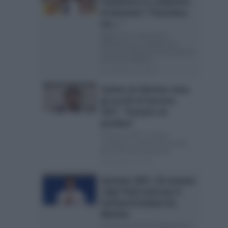
Paolantoni co-conduttori
di Sanremo? “Pericoloso,
ma…”
Biagio Izzo e Francesco
Paolantoni co-conduttori di
Sanremo? Quando Carlo Conti ha
nominato Stefano...
Posted Marzo 10, 2026
Stefano De Martino teme
gli ascolti di Sanremo
2027: “Pensiero mi
paralizza”
Sanremo 2027: il nuovo
conduttore confessa di temere
gli ascolti che può fare Il...
Posted Marzo 9, 2026
Sanremo 2027, chi saranno
i big? Primi nomi per il
Festival di Stefano De
Martino
Chi sono i cantanti interessati al