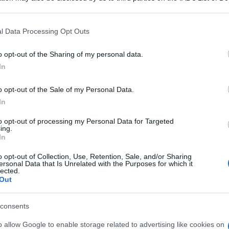
atti e passioni a Lisbona
 that may further disclose it to other third parties.
o le quattro puntate inedite andate in onda tra gli ultimi giorni
 that this website/app uses one or more Google services and may gath
 2014...
l Data Processing Opt Outs
including but not limited to your visit or usage behaviour. You may click 
ted Gennaio 2, 2015
 to Google and its third-party tags to use your data for below specifi
o opt-out of the Sharing of my personal data.
ogle consent section.
In
ious
306
307
308
309
310
o opt-out of the Sale of my Personal Data.
In
to opt-out of processing my Personal Data for Targeted
ing.
In
o opt-out of Collection, Use, Retention, Sale, and/or Sharing
ersonal Data that Is Unrelated with the Purposes for which it
lected.
Out
Uomini
Barisc
consents
Belen 
con il
o allow Google to enable storage related to advertising like cookies on