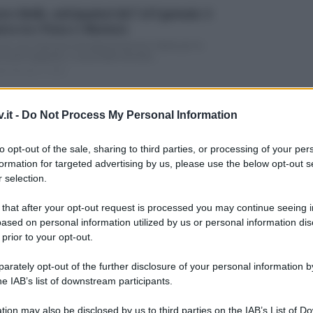
re ribelle, anticipazioni dal 7 al 9 gennaio: è
rra tra i Perez e i Montoro
ora una settimana di programmazione ridotta per la
enovela spagnola, a causa delle festività...
ted Gennaio 4, 2015
posto al sole, anticipazioni dal 5 al 9 gennaio:
.it -
Do Not Process My Personal Information
ena è plagiata da Tommaso
sati Natale e Capodanno gli abitanti di Palazzo Palladini si
to opt-out of the sale, sharing to third parties, or processing of your per
parano a festeggiare la...
formation for targeted advertising by us, please use the below opt-out s
ted Gennaio 2, 2015
 selection.
Segreto, anticipazioni episodio 4 gennaio 2015:
 that after your opt-out request is processed you may continue seeing i
ULTIME
rnando manipola Gonzalo
ased on personal information utilized by us or personal information dis
 prior to your opt-out.
oci di nuovo insieme per le anticipazioni de Il Segreto. Sono
ati quasi sette...
rately opt-out of the further disclosure of your personal information by
ted Gennaio 2, 2015
he IAB’s list of downstream participants.
àmi, anticipazioni di sabato 3 gennaio: intrighi,
tion may also be disclosed by us to third parties on the IAB’s List of 