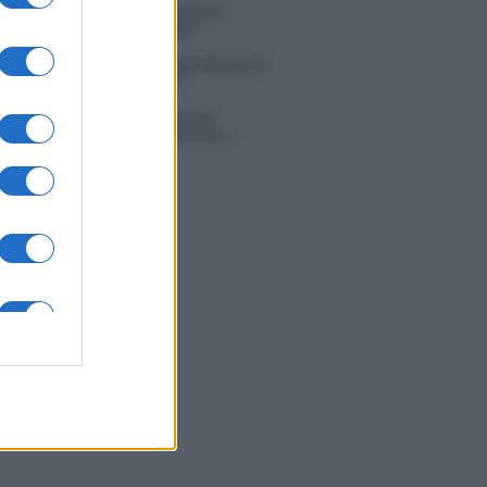
 e Donne, Elisabetta Gigante in
le: “Barcollo ma non mollo”
tion Island, affari d’oro per Giovanni
so: attività in espansione?
in Mascolo replica alla sua ex
ata Bella Thorne: “Dicono di me…”