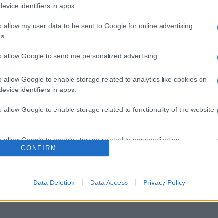
Uomini
evice identifiers in apps.
ospeda
o allow my user data to be sent to Google for online advertising
Tempta
s.
Grazio
Benjam
to allow Google to send me personalized advertising.
fidanz
o allow Google to enable storage related to analytics like cookies on
evice identifiers in apps.
o allow Google to enable storage related to functionality of the website
o allow Google to enable storage related to personalization.
CONFIRM
o allow Google to enable storage related to security, including
cation functionality and fraud prevention, and other user protection.
Data Deletion
Data Access
Privacy Policy