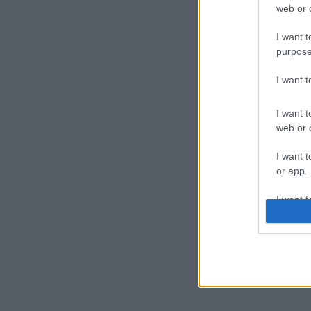
web or d
I want t
purpose
I want 
I want t
web or d
I want t
or app.
I want t
I want t
authenti