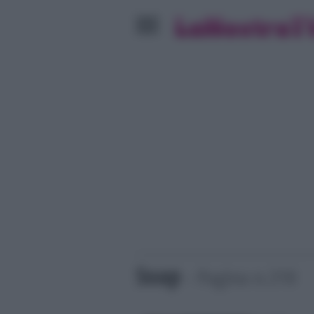
Soap
- Pagina n.310