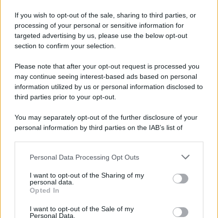
Chiara Ferragni e Fedez:
If you wish to opt-out of the sale, sharing to third parties, or
botta e risposta al
processing of your personal or sensitive information for
veleno sui social
targeted advertising by us, please use the below opt-out
section to confirm your selection.
Please note that after your opt-out request is processed you
may continue seeing interest-based ads based on personal
information utilized by us or personal information disclosed to
Page 4 of 7
1
2
3
4
third parties prior to your opt-out.
5
6
7
You may separately opt-out of the further disclosure of your
personal information by third parties on the IAB’s list of
downstream participants.
Personal Data Processing Opt Outs
This information may also be disclosed by us to third parties
ULTIME NOTIZIE
on the IAB’s List of Downstream Participants that may further
I want to opt-out of the Sharing of my
disclose it to other third parties.
personal data.
Helena Prestes e Javier Martinez
Opted In
sono in crisi oppure no? Lui
Please note that this website/app uses one or more Google
rompe il silenzio
services and may gather and store information including but
I want to opt-out of the Sale of my
Personal Data.
not limited to your visit or usage behaviour. You may click to