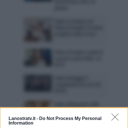
diciottesimo disco di
platino
Fedez al cinema con
Chiara Ferragni? Il nuovo
progetto dopo il tour
Chiara Ferragni si gode le
vacanze senza Fedez. LA
FOTO
Fedez festeggia il
compleanno di J-Ax (LA
FOTO)
Fedez influenzato dalla
fidanzata Chiara
Ferragni?
Lanostratv.it -
Do Not Process My Personal
Information