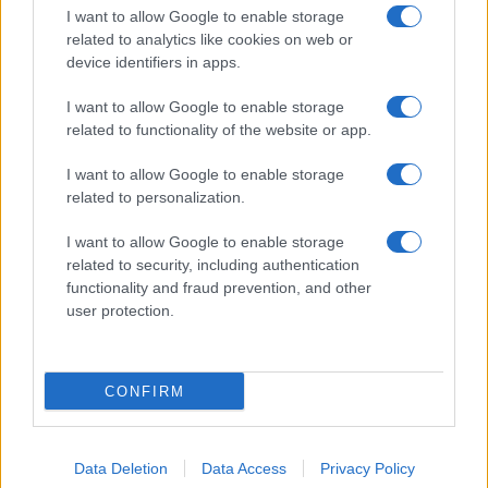
Benjamin Mascolo replica alla sua ex
I want to allow Google to enable storage
fidanzata Bella Thorne: “Dicono di me…”
related to analytics like cookies on web or
Amici, Simone Nolasco vittima di un
device identifiers in apps.
incidente: “Mi è passata tutta la vita davanti”
I want to allow Google to enable storage
Un medico in famiglia, l’appello di Margot
related to functionality of the website or app.
Sikabonyi: “Necessario il suo ritorno!”
Temptation Island, Danilo D’Angelo ammette:
I want to allow Google to enable storage
“Non è un periodo semplice”
related to personalization.
I want to allow Google to enable storage
related to security, including authentication
functionality and fraud prevention, and other
user protection.
Programmi Tv
Personaggi
Serie Tv
CONFIRM
Soap
Gossip
Musica
Ascolti Tv
The Voice
Chi Siamo
Data Deletion
Data Access
Privacy Policy
Preferenze Privacy
‐
Privacy
Lanostratv.it è un sito Giddy Up