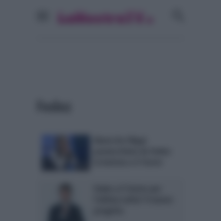
Fedez
Maria De Filippi
punzecchiata da Fedez:
la battuta a X Factor
Fedez a X Factor per
l’ultima volta? Il nuovo
progetto