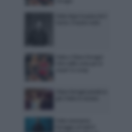
Ferragni
Fedez dopo la pausa da X
Factor: il nuovo ruolo
Fedez e Chiara Ferragni:
ritiro dalle scene per le
nozze? Lo scoop
Chiara Ferragni prende in
giro Fedez in vacanza
Fedez entusiasta:
festeggia sul web il