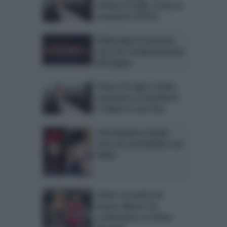
incinta di Fedez: arriva la
smentita? (FOTO)
Fedez dopo il concerto
con J-Ax: la disavventura
del rapper
Chiara Ferragni e Fedez
aspettano un bambino?
L’indizio in una foto
J-Ax insieme a Stash:
cosa sta succedendo con
Fedez
Fedez: le novità sul
nuovo album e la
confessione su Chiara