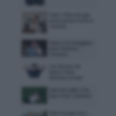
Fedez e Chiara Ferragni
presto genitori! Arriva la
conferma
Fedez e J-Ax festeggiano
dopo il dramma:
l’annuncio
J-Ax distrutto dal
dolore: il lutto
dell’amico di Fedez
Fedez dice addio ai fan
dopo il tour: l’annuncio
Chiara Ferragni non è