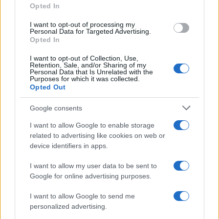
Opted In
grant or deny consent to Google and its third-party tags to
Uomini e Donne, sfogo al veleno
use your data for below specified purposes in below Google
di Ludovica Valli: “Letto cose
I want to opt-out of processing my
sconvolgenti su di me”
consent section.
Personal Data for Targeted Advertising.
Opted In
I want to opt-out of Collection, Use,
Uomini e Donne, retroscena di
Retention, Sale, and/or Sharing of my
Alice Barisciani: “Ricevevo
Personal Data that Is Unrelated with the
minacce e insulti”
Purposes for which it was collected.
Opted Out
Belen Rodriguez ritrova la
Google consents
serenità: il bacio con il
compagno Gaetano Fidanzati
I want to allow Google to enable storage
related to advertising like cookies on web or
device identifiers in apps.
Uomini e Donne, Elisabetta
Gigante in ospedale: “Barcollo
I want to allow my user data to be sent to
ma non mollo”
Google for online advertising purposes.
I want to allow Google to send me
Temptation Island, affari d’oro per Giovanni
Grazioso: attività in espansione?
personalized advertising.