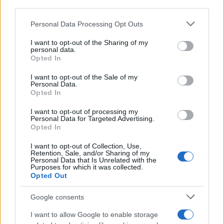
downstream participants.
Personal Data Processing Opt Outs
This information may also be disclosed by us to third parties
ULTIME NOTIZIE
on the IAB’s List of Downstream Participants that may further
I want to opt-out of the Sharing of my
disclose it to other third parties.
personal data.
Temptation Island, puntata
Opted In
speciale a settembre? Lo spoiler
Please note that this website/app uses one or more Google
di Rosario Monetti
services and may gather and store information including but
I want to opt-out of the Sale of my
Personal Data.
not limited to your visit or usage behaviour. You may click to
Opted In
grant or deny consent to Google and its third-party tags to
Carmen Russo ed Enzo Paolo
use your data for below specified purposes in below Google
Turchi nel cast di Amici? La loro
I want to opt-out of processing my
risposta spiazza
consent section.
Personal Data for Targeted Advertising.
Opted In
I want to opt-out of Collection, Use,
Marianna Scarci: “Saranno
Retention, Sale, and/or Sharing of my
Famosi? Niente cachet. Ecco
Personal Data that Is Unrelated with the
com’era Maria De Filippi”
Purposes for which it was collected.
Opted Out
Temptation Island, Soraya
Google consents
Sabetta massacrata: “Sono stata
minacciata di morte”
I want to allow Google to enable storage