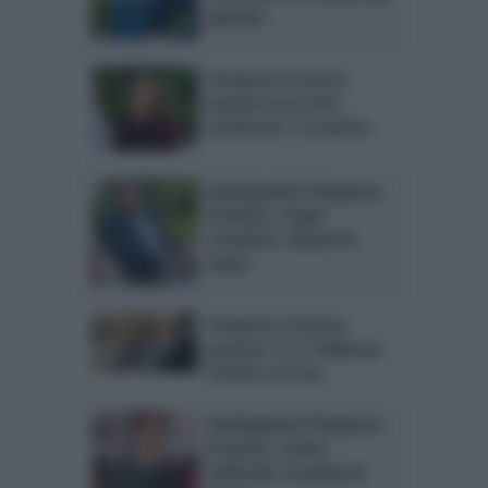
passato
Tempesta d’amore,
puntate prossima
settimana: il sospetto
Anticipazioni Tempesta
d’amore, trame
straniere: saltano le
nozze
Tempesta d’amore,
puntate 11-17 febbraio:
il dolore di Tina
Anticipazioni Tempesta
d’amore, trame
tedesche: la pazzia di