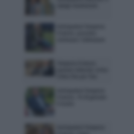
ripiego involontario
Anticipazioni Tempesta
d’amore, prossima
settimana: l’ultimatum
Tempesta d’amore,
puntate tedesche: arriva
il lieto fine per Tina
Anticipazioni Tempesta
d’amore, 14-20 gennaio:
il ricatto
Anticipazioni Tempesta
d’amore, trame