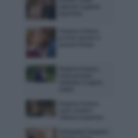
tedesche: la gelosia
improvvisa
Tempesta d’amore,
prossimi episodi: la
passione frenata
Tempesta d’amore,
trame prossima
settimana: il segreto
svelato
Tempesta d’amore,
trame straniere:
l’alleanza inaspettata
Anticipazioni Tempesta