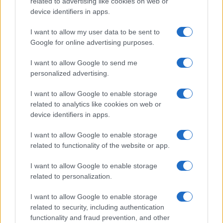
related to advertising like cookies on web or
device identifiers in apps.
Andrea Dal Corso come sta dopo
l’incidente: “Operazione fatta.
I want to allow my user data to be sent to
Ecco cosa mi aspetta”
Google for online advertising purposes.
I want to allow Google to send me
Temptation Island torna a settembre su
Canale 5? Raffaella Mennoia rompe il silenzio
personalized advertising.
Raffaella Griggi su Chi l’ha visto: “Sciarelli mi
I want to allow Google to enable storage
ha detto di essere meno buona”
related to analytics like cookies on web or
The Voice Senior, rivoluzione in giuria:
device identifiers in apps.
Fiorella Mannoia sostituisce Loredana Bertè
I want to allow Google to enable storage
Ascolti Tv 3 agosto: vince Il Giovane
related to functionality of the website or app.
Montalbano, Ruota ad un passo dal 30%
Gerry Scotti sul successo de La ruota della
I want to allow Google to enable storage
fortuna: “Rai ci ha preso sottogamba”
related to personalization.
I want to allow Google to enable storage
related to security, including authentication
functionality and fraud prevention, and other