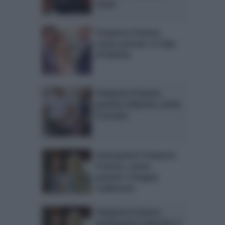
Susan
Tempesta d’amore,
nuove puntate: il colpo
di fulmine
Tempesta d’amore,
puntate tedesche: arriva
il riscatto
Anticipazioni Tempesta
d’amore, nuove
puntate: il doppio
tradimento
Tempesta d’amore,
anticipazioni tedesche: il