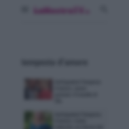
tempesta d’amore
Anticipazioni Tempesta
d’amore, nuove
puntate: il tranello di
Ella
Anticipazioni Tempesta
d’amore, trame
tedesche: un ritorno dal