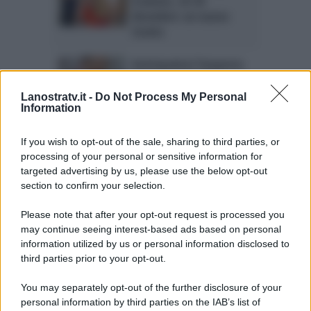
d’amore, 24-30
dicembre: un nuovo
ricatto
Anticipazioni Tempesta
d’amore, episodi
tedeschi: il tranello
Lanostratv.it -
Do Not Process My Personal
Information
Tempesta d’amore,
If you wish to opt-out of the sale, sharing to third parties, or
puntate 17-23 dicembre:
processing of your personal or sensitive information for
la proposta inattesa
targeted advertising by us, please use the below opt-out
section to confirm your selection.
Please note that after your opt-out request is processed you
Page 3 of 13
‹ Previous
1
2
may continue seeing interest-based ads based on personal
information utilized by us or personal information disclosed to
3
4
5
6
7
Next ›
third parties prior to your opt-out.
Last »
You may separately opt-out of the further disclosure of your
personal information by third parties on the IAB’s list of