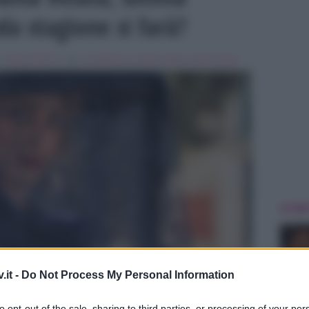
da stagione si farà?
in
Serie & Film Tv
Tag:
In evidenza
,
la dama velata
,
miriam leone
ULTIME
.it -
Do Not Process My Personal Information
to opt-out of the sale, sharing to third parties, or processing of your per