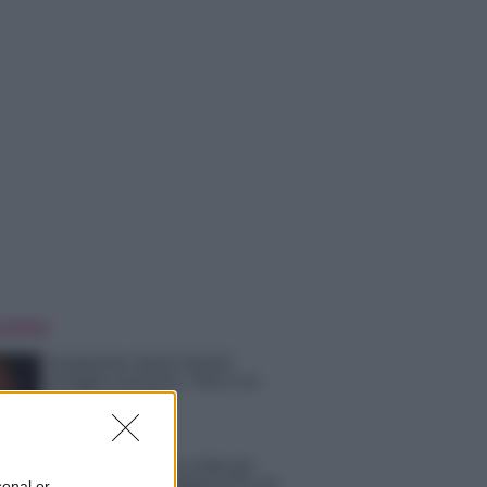
 NOTIZIE
Temptation Island, Danilo
D’Angelo ammette: “Non è un
periodo semplice”
Amici: Opi svela una volta per
tutte che tipo di rapporto ha con
sonal or