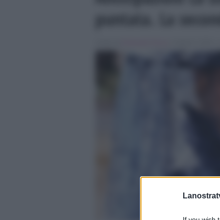
puntata. La secon
Scritto da
Emanuele Fiocca
, il Aprile 9, 2015 , 
Lanostratv
If you wish 