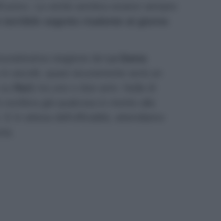
ell’uomo. La verità sembra essere sempre
terribile segreto risalente al giorno
rtunatissima stagione de
La Dama
 in ascolti, quasi sicuramente avrà un
 su
Rai1
tra uno o due anni. Nulla di
i vocifera già qualcosa in merito alla
E in attesa dell’ufficialità, attendiamo
ria.