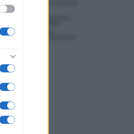
 Russo ed Enzo Paolo Turchi nel cast di
 La loro risposta spiazza
na Scarci: “Saranno Famosi? Niente
. Ecco com’era Maria De Filippi”
tion Island, Soraya Sabetta
rata: “Sono stata minacciata di morte”