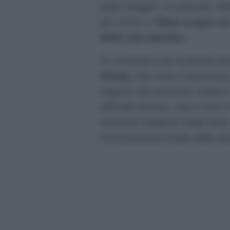
delle indagini sul passato d
più vicina e
Clara scopre un 
della sua nascita..
.
Si conclude così la prima fo
Velata,
che visto il successo
seguito che potremo vedere
ufficiale ancora, ma in rete s
seconda stagione della serie. 
l’emozionante finale della sto