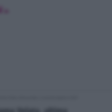
 Dama Velata, ultima puntata. La seconda stagione si farà?
Dama Velata, ultima