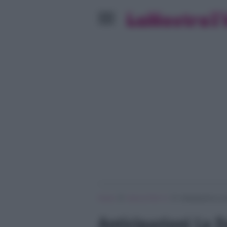
»
»
Home
Serie & Film Tv
Anticipazioni La
Anticipazioni La 