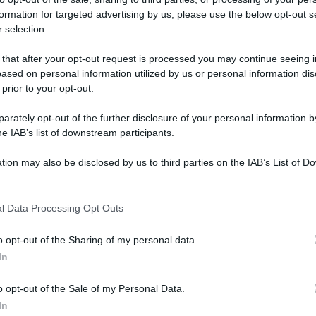
formation for targeted advertising by us, please use the below opt-out s
 selection.
 that after your opt-out request is processed you may continue seeing i
ased on personal information utilized by us or personal information dis
 prior to your opt-out.
rately opt-out of the further disclosure of your personal information by
he IAB’s list of downstream participants.
tion may also be disclosed by us to third parties on the IAB’s List of 
 that may further disclose it to other third parties.
 that this website/app uses one or more Google services and may gath
l Data Processing Opt Outs
including but not limited to your visit or usage behaviour. You may click 
ima puntata de
La Dama Velata,
la nuova
 to Google and its third-party tags to use your data for below specifi
o opt-out of the Sharing of my personal data.
ogle consent section.
gonista
Miriam Leone,
in onda su
Rai1
il
Grazia
In
Mattia
tre all’
ex Miss Italia,
vanta i nomi di
Tempta
o opt-out of the Sale of my Personal Data.
re, Lino Guanciale, Andrea Bosca, Mar
settem
In
laria Spada e Francesco Salvi