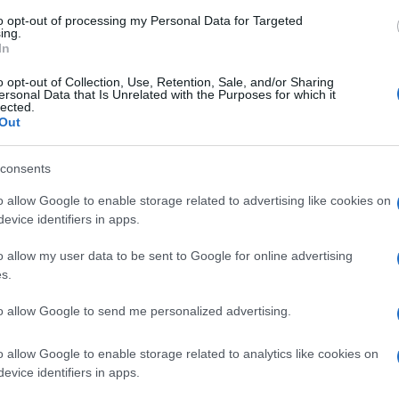
Carmen
 alla fine del secondo episodio in seguito
to opt-out of processing my Personal Data for Targeted
Amici?
ing.
 lui interpretato). Una serie tv
In
Marian
cachet
termini di ascolti, vincendo tutte le
o opt-out of Collection, Use, Retention, Sale, and/or Sharing
ersonal Data that Is Unrelated with the Purposes for which it
Tempta
endo la diretta concorrenza di
Canale 5
lected.
massac
Out
e avversaria la seguitissima soap
consents
a giovane (e infelice) contessa
Clara
o allow Google to enable storage related to advertising like cookies on
evice identifiers in apps.
della bellissima e bravissima
Miriam
ammatica, tra giallo e mistero, con
o allow my user data to be sent to Google for online advertising
Trento
intorno al 1900:
dopo le vicende
s.
lara rinchiusa in manicomio perchè
to allow Google to send me personalized advertising.
a dagli intrighi della perfida zia
ino Cornelio (e forse anche del marito
o allow Google to enable storage related to analytics like cookies on
evice identifiers in apps.
nte il momento della verità.