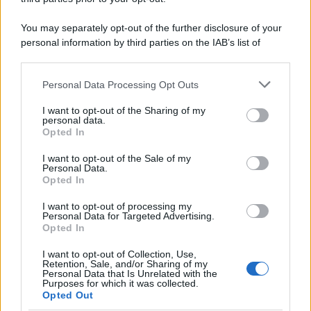
You may separately opt-out of the further disclosure of your
personal information by third parties on the IAB’s list of
downstream participants.
Personal Data Processing Opt Outs
This information may also be disclosed by us to third parties
on the IAB’s List of Downstream Participants that may further
ULTIME NOTIZIE
I want to opt-out of the Sharing of my
disclose it to other third parties.
personal data.
Helena Prestes e Javier Martinez
Opted In
sono in crisi oppure no? Lui
Please note that this website/app uses one or more Google
rompe il silenzio
services and may gather and store information including but
I want to opt-out of the Sale of my
Personal Data.
not limited to your visit or usage behaviour. You may click to
Opted In
grant or deny consent to Google and its third-party tags to
Uomini e Donne, sfogo al veleno
use your data for below specified purposes in below Google
di Ludovica Valli: “Letto cose
I want to opt-out of processing my
consent section.
sconvolgenti su di me”
Personal Data for Targeted Advertising.
Opted In
I want to opt-out of Collection, Use,
Uomini e Donne, retroscena di
Retention, Sale, and/or Sharing of my
Alice Barisciani: “Ricevevo
Personal Data that Is Unrelated with the
minacce e insulti”
Purposes for which it was collected.
Opted Out