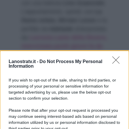
con una battuta
Lino Guanciale
.
L’appuntamento, quindi, con
La
Dama velata, Miriam Leone
e la
perfida zia
Adelaide
(interpretata
da
Lucrezia Lante della Rovere,
intervistata pochi giorni fa da
Marco Lioni)
, è per
questa sera
Lanostratv.it -
Do Not Process My Personal
alle
21.10
su
Rai 1
(clicca per le
Information
anticipazioni della quarta
puntata)
.
If you wish to opt-out of the sale, sharing to third parties, or
processing of your personal or sensitive information for
targeted advertising by us, please use the below opt-out
section to confirm your selection.
Please note that after your opt-out request is processed you
may continue seeing interest-based ads based on personal
information utilized by us or personal information disclosed to
third parties prior to your opt-out.