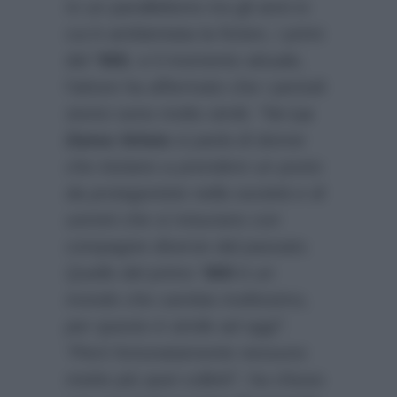
In un parallelismo tra gli anni in
cui è ambientata la fiction, i primi
del
‘900
, e il momento attuale,
l’attore ha affermato che i periodi
storici sono molto simili.
“Ne
La
Dama Velata
si parla di donne
che iniziano a prendere un posto
da protagoniste nella società e di
uomini che si misurano con
compagne diverse dal passato.
Quello del primo
‘900
è un
mondo che cambia moltissimo,
per questo è simile ad oggi”.
“Però fortunatamente nessuno
mette più quei colletti”
, ha chiuso