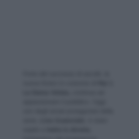
Forte del successo di ascolti, la
nuova fiction in costume di
Rai 1
La Dama Velata,
continua ad
appassionare il pubblico. Oggi
uno degli amati protagonisti della
serie,
Lino Guanciale
, è stato
ospite a
Italia in diretta
,