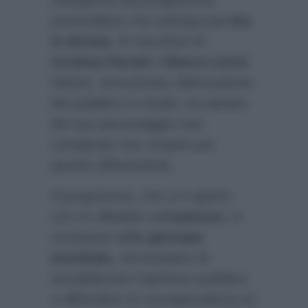
l’anteprima del programma
pomeridiano che anticipa
La vita
in diretta
. Ai microfoni di
Cristina Parodi
e
Marco Liorni
l’attore, emozionato dall’ovazione
del pubblico in studio, ha parlato
del suo personaggio così
complicato ma, proprio per
questo affascinante.
Il programma, che si è aperto
con un dibattito sull’
autismo
, in
occasione della
giornata
mondiale,
nel tentativo di
sensibilizzare l’opinione pubblica
e diffondere la consapevolezza di