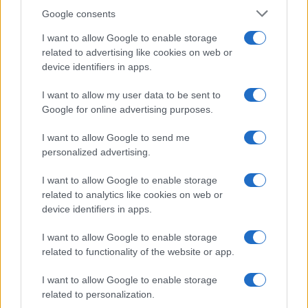
Belen Rodriguez ritrova la
Google consents
serenità: il bacio con il
compagno Gaetano Fidanzati
I want to allow Google to enable storage
related to advertising like cookies on web or
device identifiers in apps.
Uomini e Donne, Elisabetta
Gigante in ospedale: “Barcollo
I want to allow my user data to be sent to
ma non mollo”
Google for online advertising purposes.
I want to allow Google to send me
Temptation Island, affari d’oro per Giovanni
personalized advertising.
Grazioso: attività in espansione?
Benjamin Mascolo replica alla sua ex
I want to allow Google to enable storage
fidanzata Bella Thorne: “Dicono di me…”
related to analytics like cookies on web or
Amici, Simone Nolasco vittima di un
device identifiers in apps.
incidente: “Mi è passata tutta la vita davanti”
I want to allow Google to enable storage
Un medico in famiglia, l’appello di Margot
related to functionality of the website or app.
Sikabonyi: “Necessario il suo ritorno!”
Temptation Island, Danilo D’Angelo ammette:
I want to allow Google to enable storage
“Non è un periodo semplice”
related to personalization.