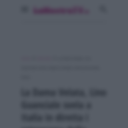
»
»
Home
Interviste
La Dama Velata, Lino
Guanciale svela a Italia in diretta i retroscena della
fiction
La Dama Velata, Lino
Guanciale svela a
Italia in diretta i