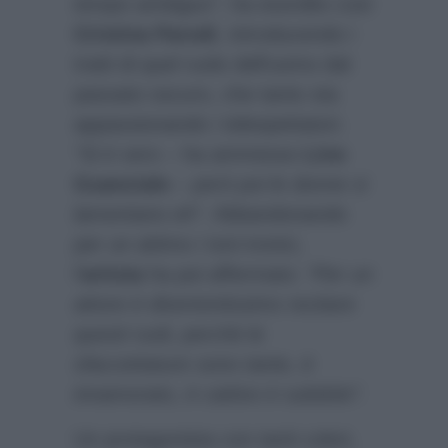
tempo ambiguo”
, ha esordito così
Cristina Parodi
, introducendo i
tratti di quel ruolo dell’uomo dal
passato oscuro, che tanto sta
appassionando i telespettatori.
“Si è vero
– ha ammesso
Lino
Guanciale
–
però poi le donne si
lamentano eh”
. Abbandonando
per un attimo i toni ironici,
l’
artista
ha poi affermato:
“Per un
attore è divertentissimo recitare
questi ruoli, perchè le
sfaccettature sono tante, è
innamorato, è cattivo è subdolo”.
Un protagonista con tanti colori,