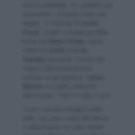
questa patologia, ha cambiato poi
argomento, tornando a temi più
leggeri. Le vicende di
Guido
Fossa
, il bello e tenebroso della
fiction
La Dama Velata,
hanno
invaso lo
studio 3
di
via
Teulada,
lasciando il posto allo
svago e all’intrattenimento.
Entrato tra gli applausi, l’
attore
35enne
ha subito scherzato
affermando:
“Offro il caffè a tutti”
.
“Il tuo è un personaggio molto
bello, che piace tanto alle donne,
è affascinante ma nello stesso