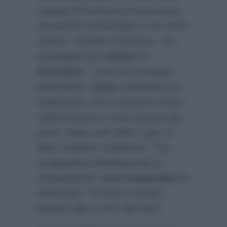
capace di momenti di tenerezza,
ma anche tormentato e con tante
ombre.
“Quella di stasera
– ha
proseguito poi l’
attore
di
Avezzano
–
sarà una puntata
pienissima.
Clara
sospetterà un
tradimento, ma ci saranno nuovi
colpi di scena e cose ancora più
gravi. Dopo aver fatto il giro di
boa il mistero s’infittisce”
. Poi,
rivolgendosi direttamente ai
telespettatori,
Lino Guanciale
ha
affermato:
“Vi tocca restare
davanti alla tv fino alla fine!”
.