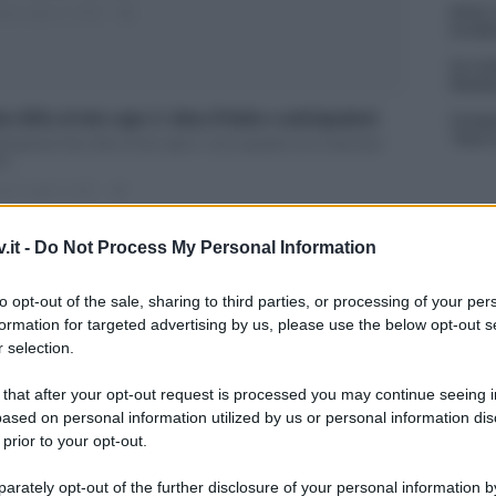
Amici,
ted Luglio 12, 2018
0
incide
Un med
Sikabo
n dirlo al mio capo 2: data d’inizio e anticipazioni
Tempta
“Non è
ticipazioni Non dirlo al mio capo 2: ecco quando va in onda Non
lo...
ted Luglio 6, 2018
0
.it -
Do Not Process My Personal Information
no Guanciale fa il tris: nel 2018/19 tre nuove fiction
to opt-out of the sale, sharing to third parties, or processing of your per
i
formation for targeted advertising by us, please use the below opt-out s
o Guanciale re delle fiction nella stagione 2018/2019 Ieri, 27
 selection.
gno 2018, sono stati...
ted Giugno 28, 2018
0
 that after your opt-out request is processed you may continue seeing i
ased on personal information utilized by us or personal information dis
 prior to your opt-out.
n dirlo al mio capo 2 con Vanessa Incontrada e
rately opt-out of the further disclosure of your personal information by
anciale: le novità