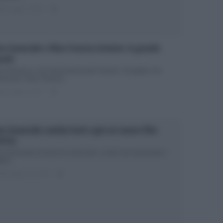
ted Luglio 7, 2017
0
no Guanciale e Nino Frassica insieme: la grande
vità
no Frassica e Lino Guanciale presto insieme: il progetto Lino
anciale e Nino Frassica...
ted Luglio 3, 2017
0
no Guanciale cambia look e gira un nuovo film
FOTO)
no Guanciale sul set di un nuovo film. La foto Lino Guanciale è
ttore...
ted Giugno 15, 2017
0