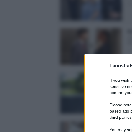
Pos
No
An
dir
Pos
Lanostratv
Li
If you wish 
Ra
sensitive in
Lin
confirm your
giu
Pos
Please note
based ads b
third parties
No
You may sepa
Gu