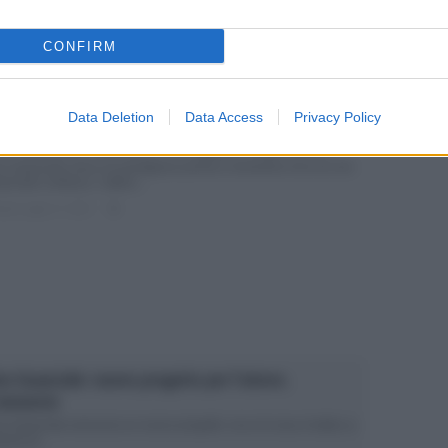
o Guanciale e lo Ius Soli: le critiche e lo sfogo Ieri Lino
anciale...
CONFIRM
ted Luglio 18, 2017
0
Data Deletion
Data Access
Privacy Policy
no Guanciale: il premio e un appello importante
no Guanciale vince un prestigioso premio Il momento d’oro di Lino
nciale continua. L’attore,...
ted Luglio 17, 2017
0
no Guanciale: nuovo progetto per l’attore.
annuncio
no Guanciale annuncia un nuovo progetto: ecco di cosa si tratta La
riera di...