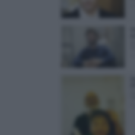
Pos
Li
no
Ni
Gu
Pos
Li
(
Li
l’a
Pos