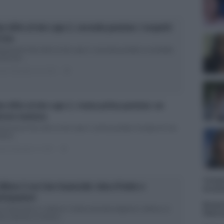
n dirlo al mio capo 2, seconda puntata: i sospetti
 Lisa
ticipazioni Non dirlo al mio capo 2, seconda puntata: la vendetta
Nina Ieri...
ted Settembre 14, 2018
0
n dirlo al mio capo 2, trama prima puntata: un
torno inatteso
icipazioni Non dirlo al mio capo 2, prima puntata: la bugia di Lisa
ttesa...
ted Settembre 6, 2018
0
Tempta
allieva 2 con Lino Guanciale: data d’inizio e
Grazio
ticipazioni
Benjam
o Guanciale in L’allieva 2: trama seconda stagione L’allieva, la
fidanz
tion ispirata ai romanzi...