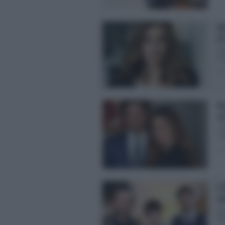
No
di
An
di 
Pos
No
ri
Ant
L’a
Pos
L’
an
Lin
fic