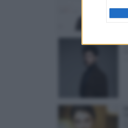
Lin
Gu
Pos
Li
Li
Gua
Pos
Li
L’
Li
car