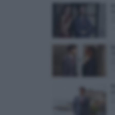
No
in
Ant
En
Pos
No
l’
Ant
fi
Pos
No
pe
Li
suc
Pos