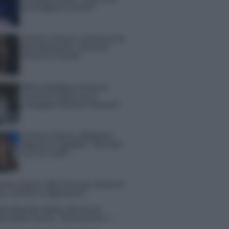
sconvolgenti su di me”
Uomini e Donne, retroscena di
Alice Barisciani: “Ricevevo
minacce e insulti”
Belen Rodriguez ritrova la
serenità: il bacio con il
compagno Gaetano Fidanzati
Uomini e Donne, Elisabetta
Gigante in ospedale: “Barcollo
ma non mollo”
tion Island, affari d’oro per Giovanni
so: attività in espansione?
in Mascolo replica alla sua ex
ata Bella Thorne: “Dicono di me…”