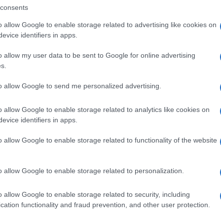
consents
ted Agosto 31, 2017
0
o allow Google to enable storage related to advertising like cookies on
n dirlo al mio capo: Lino Guanciale e Sara Zanier
evice identifiers in apps.
mplici sul set
o allow my user data to be sent to Google for online advertising
ra Zanier e Lino Guanciale scherzano in attesa di Non dirlo al mio
o...
s.
ted Agosto 29, 2017
0
to allow Google to send me personalized advertising.
o allow Google to enable storage related to analytics like cookies on
evice identifiers in apps.
o allow Google to enable storage related to functionality of the website
no Guanciale al Magna Grecia Film Festival: la
rpresa
o allow Google to enable storage related to personalization.
gna Grecia Film Festival: Lino Guanciale ospite Si chiude domani
gosto la quattordicesima...
o allow Google to enable storage related to security, including
ted Agosto 4, 2017
0
cation functionality and fraud prevention, and other user protection.
no Guanciale criticato: il duro sfogo dell’attore