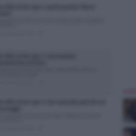
n dirlo al mio capo 2, quarta puntata: Nina è
cinta?
icipazioni Non dirlo al mio capo 2, quarta puntata: il sospetto di
rico Non...
ted Settembre 28, 2018
0
n dirlo al mio capo 2, terza puntata:
avvertimento di Enrico
icipazioni Non dirlo al mio capo 2, terza puntata: ritorno di
amma Grande successo...
ted Settembre 21, 2018
0
ULTIME
n dirlo al mio capo 2: Lino Guanciale parla del suo
rsonaggio
no Guanciale in Non dirlo al mio capo 2: anticipazioni Grande
cesso per la...
ted Settembre 18, 2018
0