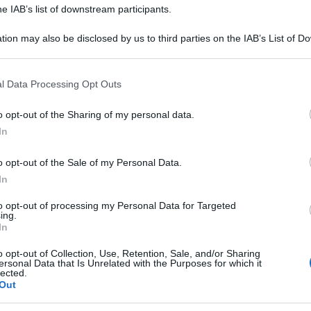
he IAB’s list of downstream participants.
nessa Incontrada e Lino Guanciale in Non dirlo al mio capo 2:
a d’inizio...
tion may also be disclosed by us to third parties on the IAB’s List of 
ted Dicembre 23, 2017
0
 that may further disclose it to other third parties.
 that this website/app uses one or more Google services and may gath
l Data Processing Opt Outs
including but not limited to your visit or usage behaviour. You may click 
 to Google and its third-party tags to use your data for below specifi
o opt-out of the Sharing of my personal data.
ogle consent section.
tilde Gioli e Lino Guanciale a Verissimo: il nuovo
In
ogetto insieme
rissimo: Lino Guanciale e Matilde Gioli presentano La casa di
o opt-out of the Sale of my Personal Data.
miglia Nuova puntata questo...
In
ted Novembre 11, 2017
0
to opt-out of processing my Personal Data for Targeted
ing.
In
o opt-out of Collection, Use, Retention, Sale, and/or Sharing
no Guanciale alla Mostra del Cinema di Venezia: la
ersonal Data that Is Unrelated with the Purposes for which it
vità
lected.
Out
stra del Cinema di Venezia: Lino Guanciale presenta un
tometraggio Ieri sera è stata...