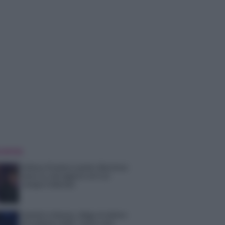
 NOTIZIE
Helena Prestes e Javier Martinez
sono in crisi oppure no? Lui
rompe il silenzio
Uomini e Donne, sfogo al veleno
di Ludovica Valli: “Letto cose