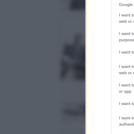
Google 
Pos
I want t
No
web or d
co
I want t
Sa
cap
purpose
Pos
I want 
I want t
web or d
I want t
Li
or app.
so
I want t
Ma
5 a
I want t
Pos
authenti
Li