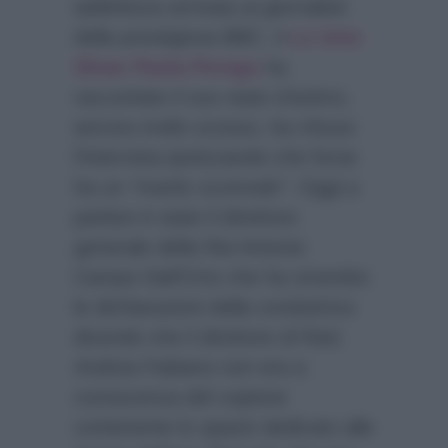
addirittura arrivata ai giornalisti
della prestigiosa BBC. A
Le Iene
Show Paola Perego
ha
raccontato il suo stato d’animo,
ancora molto scosso, ha chiuso
l’intervista ipotizzando che forse
ha un
“marito scomodo”
. Oggi a
parlare è stato il direttore
generale della Rai Antonio
Campo Dall’Orto che ha smentito
le dichiarazioni della conduttrice
dicendo che il direttore di Rai1
Andrea Fabiano non era a
conoscenza del copione
contenente lo spazio dedicato alle