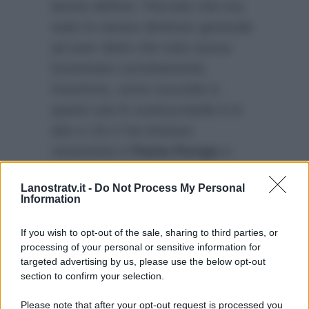
donne dell’est. Peccato che era
stato lo stesso direttore generale
ad aver detto che tutto aveva
funzionato correttamente.
Insomma, come succede in
questi casi lo scarica-barile è in
atto e chi ci ha rimesso
veramente è
Paola Perego
e
tutta la squadra che ha lavorato
Lanostratv.it -
Do Not Process My Personal
con lei al programma.
Paola
Information
Perego passerà a Mediaset
dopo questa vicenda?
If you wish to opt-out of the sale, sharing to third parties, or
processing of your personal or sensitive information for
targeted advertising by us, please use the below opt-out
section to confirm your selection.
Please note that after your opt-out request is processed you