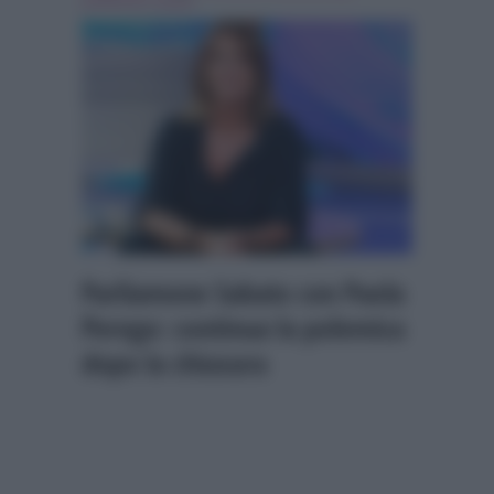
parliamone sabato
Parliamone Sabato con Paola
Perego: continua la polemica
dopo la chiusura