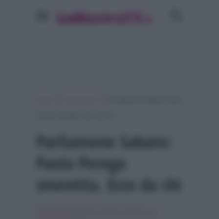
»
»
Home
Programmi Tv
Parliamone Sabato: Paola
Perego smentita. Ecco da chi
Parliamone Sabato:
Paola Perego
smentita. Ecco da chi
Scritto da
Denis Bocca
, il Marzo 24, 2017 , in
Programmi Tv
Tag:
In evidenza
,
paola perego
,