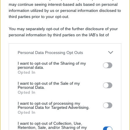
may continue seeing interest-based ads based on personal
information utilized by us or personal information disclosed to
third parties prior to your opt-out.
You may separately opt-out of the further disclosure of your
personal information by third parties on the IAB’s list of
downstream participants.
Personal Data Processing Opt Outs
This information may also be disclosed by us to third parties
on the IAB’s List of Downstream Participants that may further
ULTIME NOTIZIE
I want to opt-out of the Sharing of my
disclose it to other third parties.
personal data.
Helena Prestes e Javier Martinez
Opted In
sono in crisi oppure no? Lui
Please note that this website/app uses one or more Google
rompe il silenzio
services and may gather and store information including but
I want to opt-out of the Sale of my
Personal Data.
not limited to your visit or usage behaviour. You may click to
Opted In
grant or deny consent to Google and its third-party tags to
Uomini e Donne, sfogo al veleno
use your data for below specified purposes in below Google
di Ludovica Valli: “Letto cose
I want to opt-out of processing my
consent section.
sconvolgenti su di me”
Personal Data for Targeted Advertising.
Opted In
I want to opt-out of Collection, Use,
Uomini e Donne, retroscena di
Retention, Sale, and/or Sharing of my
Alice Barisciani: “Ricevevo