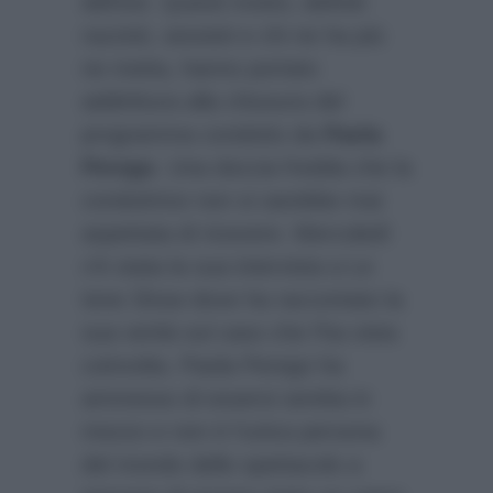
dell’est. Questi motivi, definiti
razzisti, sessisti e chi ne ha più
ne metta, hanno portato
addirittura alla chiusura del
programma condotto da
Paola
Perego
. Una doccia fredda che la
conduttrice non si sarebbe mai
aspettata di ricevere. Mercoledì
v’è stata la sua intervista a Le
Iene Show dove ha raccontato la
sua verità sul caso che l’ha vista
coinvolta. Paola Perego ha
ammesso di essersi sentita in
mezzo e non è l’unica persona
del mondo dello spettacolo a