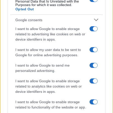
Personal Data that Is Unrelated with the
minacce e insulti”
Purposes for which it was collected.
Opted Out
Belen Rodriguez ritrova la
Google consents
serenità: il bacio con il
compagno Gaetano Fidanzati
I want to allow Google to enable storage
related to advertising like cookies on web or
device identifiers in apps.
Uomini e Donne, Elisabetta
Gigante in ospedale: “Barcollo
I want to allow my user data to be sent to
ma non mollo”
Google for online advertising purposes.
I want to allow Google to send me
Temptation Island, affari d’oro per Giovanni
personalized advertising.
Grazioso: attività in espansione?
Benjamin Mascolo replica alla sua ex
I want to allow Google to enable storage
fidanzata Bella Thorne: “Dicono di me…”
related to analytics like cookies on web or
Amici, Simone Nolasco vittima di un
device identifiers in apps.
incidente: “Mi è passata tutta la vita davanti”
I want to allow Google to enable storage
Un medico in famiglia, l’appello di Margot
related to functionality of the website or app.
Sikabonyi: “Necessario il suo ritorno!”