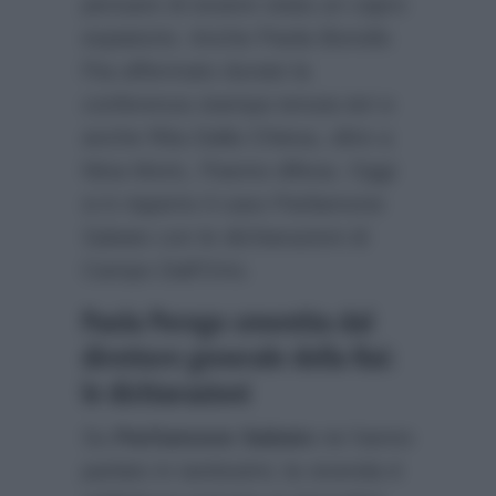
pensare di essere stata un capro
espiatorio. Anche Paola Bonolis
l’ha affermato durate la
conferenza stampa tenuta ieri e
anche Rita Dalla Chiesa, oltre a
Nina Moric, l’hanno difesa. Oggi
si è riaperto il caso Parliamone
Sabato con le dichiarazioni di
Campo Dall’Orto.
Paola Perego smentita dal
direttore generale della Rai:
le dichiarazioni
Su
Parliamone Sabato
ne hanno
parlato in tantissimi; la vicenda è