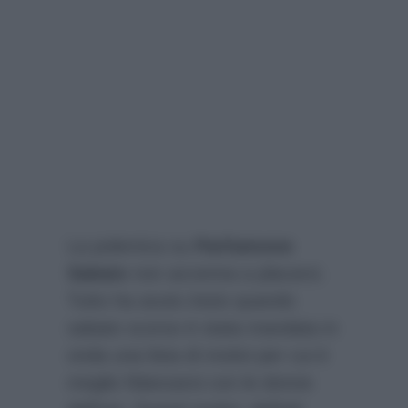
La polemica su
Parliamone
Sabato
non accenna a placarsi.
Tutto ha avuto inizio quando
sabato scorso è stata mandata in
onda una lista di motivi per cui è
meglio fidanzarsi con le donne