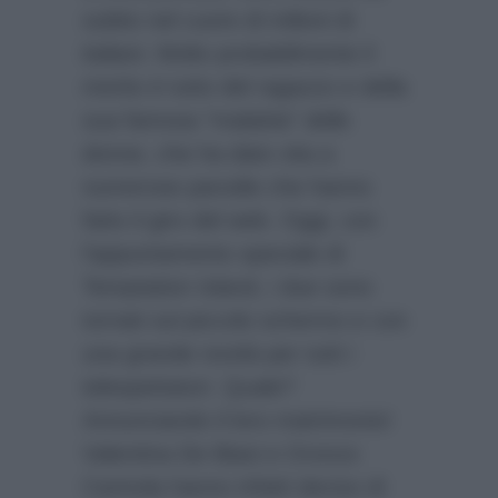
subito nel cuore di milioni di
italiani. Molto probabilmente il
merito è tutto del ragazzo e della
sua famosa “malattia” delle
donne, che ha dato vita a
numerose parodie che hanno
fatto il giro del web. Oggi, con
l’appuntamento speciale di
Temptation Island, i due sono
tornati sul piccolo schermo e con
una grande novità per tutti i
telespettatori. Quale?
Annunciando il loro matrimonio!
Valentina De Biasi e Oronzo
Carinola hanno infatti deciso di