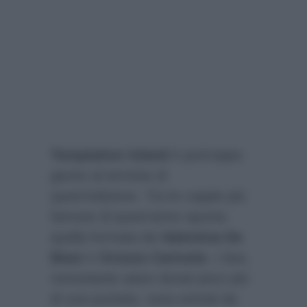
Temptation Island
è purtroppo
giunto al termine di
quest’edizione. Tra le coppie più
famose di quest’anno spunta
quella formata da
Valentina De
Biasi
e
Oronzo Carinola
. I due,
nonostante siano durati poco più
di una puntata, sono entrati da