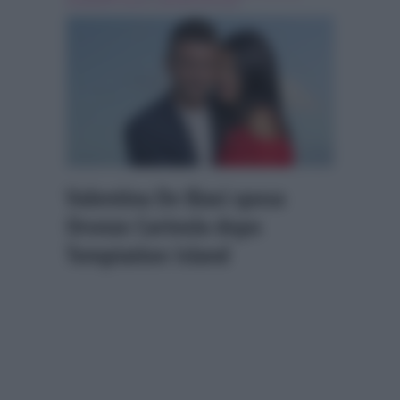
temptation island
,
valentina de biasi
Valentina De Biasi sposa
Oronzo Carinola dopo
Temptation Island