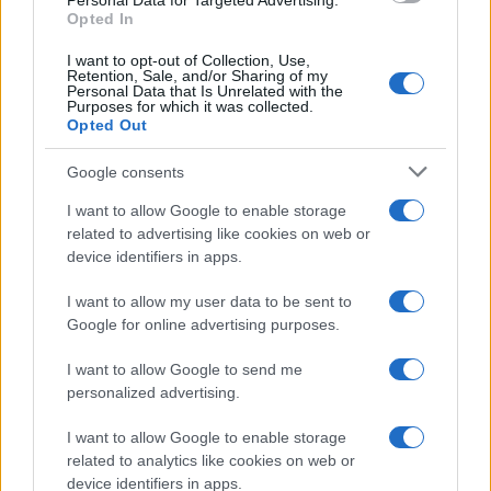
Personal Data for Targeted Advertising.
Opted In
I want to opt-out of Collection, Use,
Temptation Island, Danilo diffida
Retention, Sale, and/or Sharing of my
Simona Giordano che replica:
Personal Data that Is Unrelated with the
“Ho conservato gli screen”
Purposes for which it was collected.
Opted Out
Ballando con le stelle 2026,
Google consents
rivoluzione di Milly Carlucci:
tutte le indiscrezioni
I want to allow Google to enable storage
related to advertising like cookies on web or
device identifiers in apps.
Temptation Island, la
confessione di Perla Vatiero:
I want to allow my user data to be sent to
“Non riesco più a guardarlo”
Google for online advertising purposes.
I want to allow Google to send me
Grazia Kendi soffre per la fine della storia con
Mattia Scudieri: “So cosa ci ha distrutti”
personalized advertising.
Temptation Island, puntata speciale a
I want to allow Google to enable storage
settembre? Lo spoiler di Rosario Monetti
related to analytics like cookies on web or
Carmen Russo ed Enzo Paolo Turchi nel cast di
device identifiers in apps.