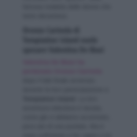
famosa malattia delle donne che
tanto decantava.
Oronzo Carinola di
Temptation Island vuole
sposare Valentina De Biasi
Valentina De Biasi ha
perdonato Oronzo Carinola
dopo il falò finale avvenuto
durante la loro partecipazione a
Temptation Island
. La loro
avventura televisiva è durata,
come già vi abbiamo accennato,
poco più di una puntata. Ma è
stata sufficiente a far capire a lui