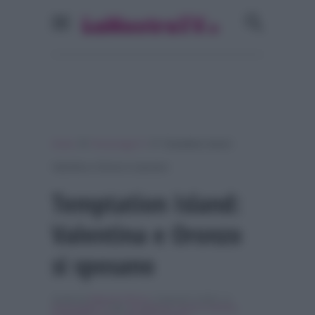
»
»
Home
Personaggi Tv
Temptation Island:
Valentina e Oronzo si sposano
Temptation Island:
Valentina e Oronzo
si sposano
Scritto da
Maurizio Riccio
, il Agosto 6, 2018 , in
Personaggi Tv
Tag:
In evidenza
,
oronzo carinola
,