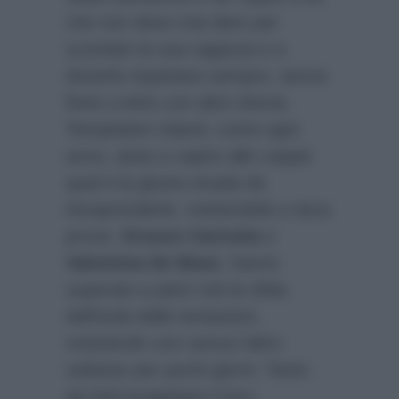
che non deve mai dare per
scontato la sua ragazza e a
doverla rispettare sempre, senza
finire a letto con altre donne.
Temptation Island, come ogni
anno, aiuta a capire alle coppie
qual è la giusta strada da
intraprenderle, mettendole a dura
prova.
Oronzo Carinola
e
Valentina De Biasi
, hanno
superato a pieni voti la sfida
dell’isola delle tentazioni,
resistendo uno senza l’altro
soltanto per pochi giorni. Tanto
da farli progettare il loro