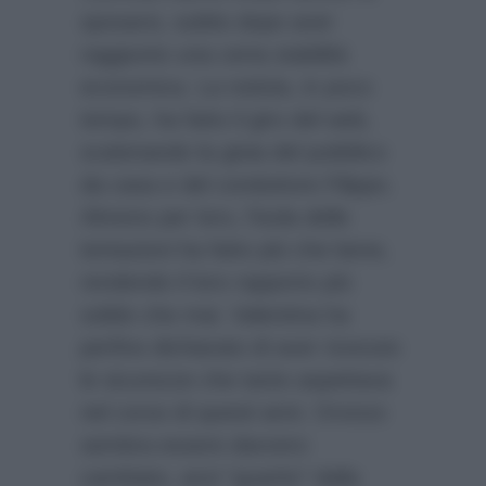
sposarsi, subito dopo aver
raggiunto una certa stabilità
economica. La notizia, in poco
tempo, ha fatto il giro del web,
scatenando la gioia del pubblico
da casa e del conduttore Filippo.
Almeno per loro, l’isola delle
tentazioni ha fatto più che bene,
rendendo il loro rapporto più
solido che mai. Valentina ha
perfino dichiarato di aver ricevuto
le sicurezze che tanto aspettava
nel corso di questi anni. Oronzo
sembra essere davvero
cambiato, anzi “guarito” dalla