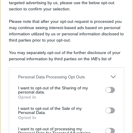
targeted advertising by us, please use the below opt-out
section to confirm your selection.
Please note that after your opt-out request is processed you
may continue seeing interest-based ads based on personal
information utilized by us or personal information disclosed to
third parties prior to your opt-out.
You may separately opt-out of the further disclosure of your
personal information by third parties on the IAB’s list of
downstream participants.
Personal Data Processing Opt Outs
This information may also be disclosed by us to third parties
ULTIME NOTIZIE
on the IAB’s List of Downstream Participants that may further
I want to opt-out of the Sharing of my
disclose it to other third parties.
personal data.
Temptation Island, Danilo
Opted In
D’Angelo ammette: “Non è un
Please note that this website/app uses one or more Google
periodo semplice”
services and may gather and store information including but
I want to opt-out of the Sale of my
Personal Data.
not limited to your visit or usage behaviour. You may click to
Opted In
grant or deny consent to Google and its third-party tags to
Amici: Opi svela una volta per
use your data for below specified purposes in below Google
tutte che tipo di rapporto ha con
I want to opt-out of processing my
Michelle
consent section.