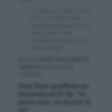
“In ogni caso chiedo scusa
per chi si fosse sentito
insultato da questa frase e
dico grazie ai mille
messaggi di supporto che
sto ricevendo”,
ha scritto
Denis Dosio dopo la
squalifica
sul suo profilo
Instagram.
Denis Dosio squalificato per
bestemmia dal GF Vip: “Ho
pianto tanto, non fa parte di
me”