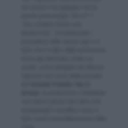
sui social e ha spiegato che le
parole pronunciate
“Dio b***”
“non credevo fosse una
bestemmia”
. Considerando i
precedenti dello stesso tipo e il
fatto che il video della bestemmia
fosse già diventato virale sui
social, come spiegato da Alfonso
Signorini nel corso della puntata
del
Grande Fratello Vip in
diretta
, la produzione e Mediaset
non hanno potuto fare altro che
assegnargli il cartellino rosso e
farlo uscire immediatamente dalla
Casa.