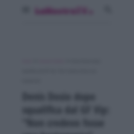
»
»
Home
Grande Fratello
Denis Dosio dopo
squalifica dal GF Vip: “Non credevo fosse una
bestemmia”
Denis Dosio dopo
squalifica dal GF Vip:
“Non credevo fosse