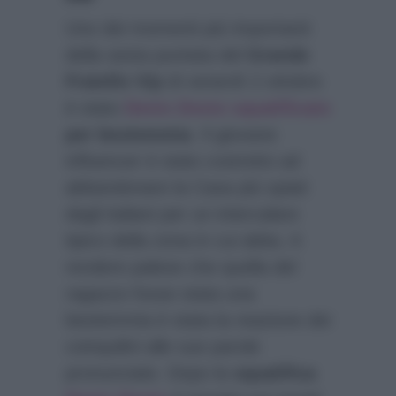
Uno dei momenti più importanti
della sesta puntata del
Grande
Fratello Vip
di venerdì 2 ottobre
è stato
Denis Dosio squalificato
per bestemmia
. Il giovane
influencer è stato costretto ad
abbandonare la Casa più spiati
dagli italiani per un intercalare
tipico della zona in cui abita. A
rendere palese che quella del
ragazzo fosse stata una
bestemmia è stata la reazione dei
coinquilini alle sue parole
pronunciate. Dopo la
squalifica