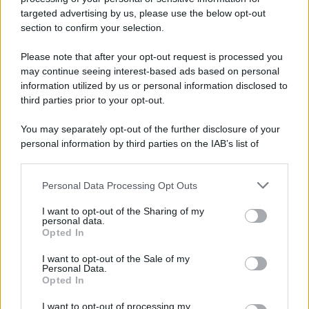
targeted advertising by us, please use the below opt-out
section to confirm your selection.
Please note that after your opt-out request is processed you
may continue seeing interest-based ads based on personal
information utilized by us or personal information disclosed to
third parties prior to your opt-out.
You may separately opt-out of the further disclosure of your
personal information by third parties on the IAB’s list of
downstream participants.
Personal Data Processing Opt Outs
This information may also be disclosed by us to third parties
ULTIME NOTIZIE
on the IAB’s List of Downstream Participants that may further
I want to opt-out of the Sharing of my
disclose it to other third parties.
personal data.
Helena Prestes e Javier Martinez
Opted In
sono in crisi oppure no? Lui
Please note that this website/app uses one or more Google
rompe il silenzio
services and may gather and store information including but
I want to opt-out of the Sale of my
Personal Data.
not limited to your visit or usage behaviour. You may click to
Opted In
grant or deny consent to Google and its third-party tags to
Uomini e Donne, sfogo al veleno
use your data for below specified purposes in below Google
di Ludovica Valli: “Letto cose
I want to opt-out of processing my