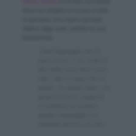
Denis Dosio
è tornato sui social
dove ha ribadito le scuse a tutte
le persone che hanno provato
dolore dopo aver sentito la sua
bestemmia:
“Quel linguaggio non fa
parte di me, è un modo di
dire della zona dove sono
nato. Non vi nego che ho
pianto, ho pianto tanto, ma
grazie al vostro supporto
vi confesso di scrivere
questo messaggio con
nessuna lacrima sul viso”.