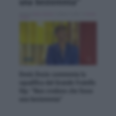
una bestemmia”
Scritto da
Marco Santoro
, il Ottobre 3, 2020 , in
Grande
Fratello
Denis Dosio commenta la
squalifica dal Grande Fratello
Vip: “Non credevo che fosse
una bestemmia”