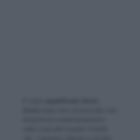
È stato
squalificato Denis
Dosio
dopo aver pronunciato una
bestemmia involontariamente
nella Casa del Grande Fratello
Vip. Il giovane 19enne è tornato