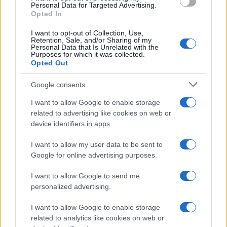
sconvolgenti su di me”
consent section.
Personal Data for Targeted Advertising.
Opted In
I want to opt-out of Collection, Use,
Uomini e Donne, retroscena di
Retention, Sale, and/or Sharing of my
Alice Barisciani: “Ricevevo
Personal Data that Is Unrelated with the
minacce e insulti”
Purposes for which it was collected.
Opted Out
Belen Rodriguez ritrova la
Google consents
serenità: il bacio con il
compagno Gaetano Fidanzati
I want to allow Google to enable storage
related to advertising like cookies on web or
device identifiers in apps.
Uomini e Donne, Elisabetta
Gigante in ospedale: “Barcollo
I want to allow my user data to be sent to
ma non mollo”
Google for online advertising purposes.
I want to allow Google to send me
Temptation Island, affari d’oro per Giovanni
Grazioso: attività in espansione?
personalized advertising.
Benjamin Mascolo replica alla sua ex
I want to allow Google to enable storage
fidanzata Bella Thorne: “Dicono di me…”
related to analytics like cookies on web or