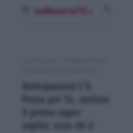
»
»
Home
Programmi Tv
Anticipazioni C’è Posta
per Te, svelato il primo super ospite: ecco chi è
Anticipazioni C’è
Posta per Te, svelato
il primo super
ospite: ecco chi è