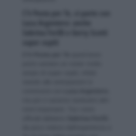
C’è Posta per Te, si parte con
Luca Argentero: anche
Sabrina Ferilli e Gerry Scotti
super ospiti
C’è Posta per Te
quest’anno
potrà vantare un roster molto
ampio di super ospiti, infatti
stando alle anticipazioni si
comincerà con
Luca Argentero
,
ma poi ci saranno tantissimi altri
nomi importanti. Tra i nomi
ufficiali abbiamo
Sabrina Ferilli
,
da poco reduce dall’esperienza a