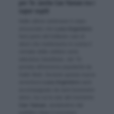
per Te: anche Can Yaman tra i
super ospiti
Nelle ultime settimane è stato
annunciato che
Luca Argentero
farà parte del brillante cast di
attori che metteranno in scena il
remake della celebre serie
televisiva Sandokan, nel ’70
portata all’estrema popolarità da
Kabir Bedi. Durante questa nuova
avventura
Luca Argentero
sarà
accompagnato da tanti bravissimi
attori, tra cui la star del momento
Can Yaman
, amatissimo dal
pubblico dopo il successo