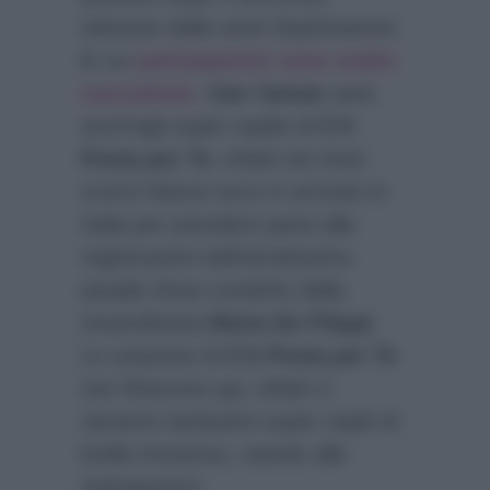
ottenuto dalla serie DayDreamer,
le cui
anticipazioni sono molto
succulente
.
Can Yaman
sarà
anch’egli super ospite di
C’è
Posta per Te
, infatti nei mesi
scorsi l’attore turco è arrivato in
Italia per prendere parte alle
registrazioni dell’amatissimo
people show condotto dalla
straordinaria
Maria De Filippi
.
Le sorprese di
C’è Posta per Te
non finiscono qui, infatti ci
saranno tantissimi super ospiti di
livello immenso, stando alle
anticipazioni.