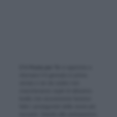
C’è Posta per Te
si appresta a
ritornare il 9 gennaio in prima
serata e sin da subito non
mancheranno ospiti di altissimo
livello che sicuramente faranno
felici i protagonisti delle storie più
toccanti. Stando alle anticipazioni,