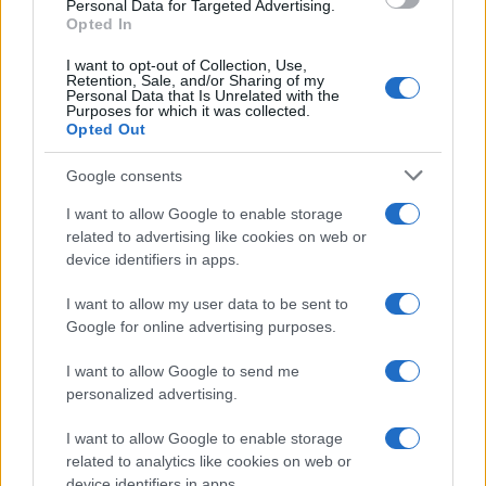
Michelle
consent section.
Personal Data for Targeted Advertising.
Opted In
I want to opt-out of Collection, Use,
Temptation Island, Danilo diffida
Retention, Sale, and/or Sharing of my
Simona Giordano che replica:
Personal Data that Is Unrelated with the
“Ho conservato gli screen”
Purposes for which it was collected.
Opted Out
Ballando con le stelle 2026,
Google consents
rivoluzione di Milly Carlucci:
tutte le indiscrezioni
I want to allow Google to enable storage
related to advertising like cookies on web or
device identifiers in apps.
Temptation Island, la
confessione di Perla Vatiero:
I want to allow my user data to be sent to
“Non riesco più a guardarlo”
Google for online advertising purposes.
I want to allow Google to send me
Grazia Kendi soffre per la fine della storia con
Mattia Scudieri: “So cosa ci ha distrutti”
personalized advertising.
Temptation Island, puntata speciale a
I want to allow Google to enable storage
settembre? Lo spoiler di Rosario Monetti
related to analytics like cookies on web or
Carmen Russo ed Enzo Paolo Turchi nel cast di
device identifiers in apps.