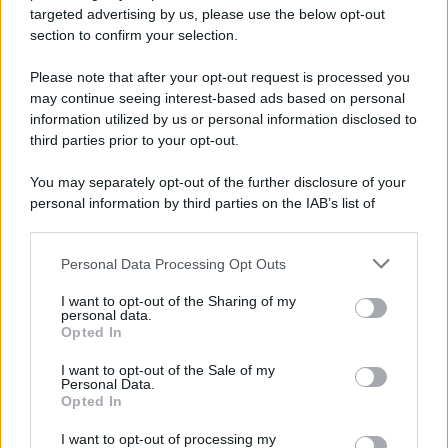
targeted advertising by us, please use the below opt-out
section to confirm your selection.
Please note that after your opt-out request is processed you
may continue seeing interest-based ads based on personal
information utilized by us or personal information disclosed to
third parties prior to your opt-out.
You may separately opt-out of the further disclosure of your
personal information by third parties on the IAB’s list of
downstream participants.
Personal Data Processing Opt Outs
This information may also be disclosed by us to third parties
ULTIME NOTIZIE
on the IAB’s List of Downstream Participants that may further
I want to opt-out of the Sharing of my
disclose it to other third parties.
personal data.
Temptation Island, Danilo
Opted In
D’Angelo ammette: “Non è un
Please note that this website/app uses one or more Google
periodo semplice”
services and may gather and store information including but
I want to opt-out of the Sale of my
Personal Data.
not limited to your visit or usage behaviour. You may click to
Opted In
grant or deny consent to Google and its third-party tags to
Amici: Opi svela una volta per
use your data for below specified purposes in below Google
tutte che tipo di rapporto ha con
I want to opt-out of processing my