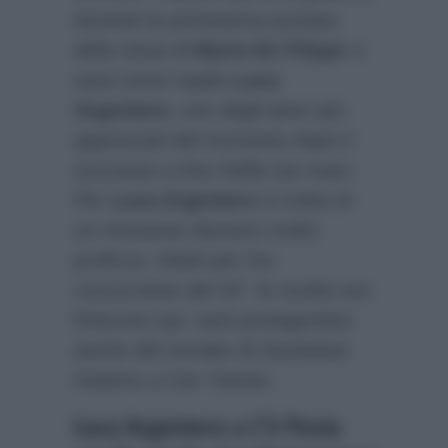
durante la primissima puntata
dello show di
Maria De Filippi
ci
sarà come ospite
Luca
Argentero
, uno degli attori più
apprezzati del momento dopo il
successo a Doc-Nelle tue mani.
Per
Luca Argentero
si tratta di
un momento davvero molto
proficuo, infatti per l’ex
concorrente del GF le novità non
finiscono qui: sarà protagonista
anche del remake di Sandokan
insieme a Can Yaman.
Luca Argentero a C’è Posta