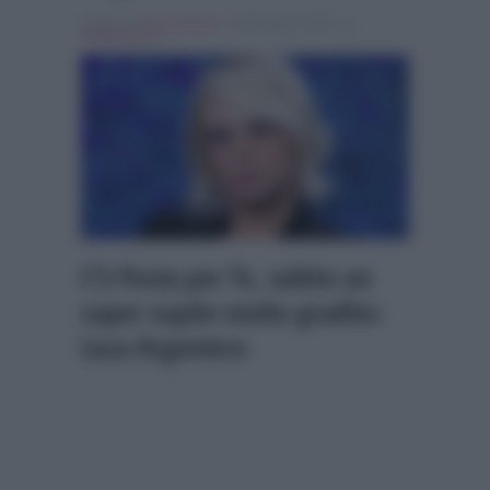
Scritto da
Joel Giuliano
, il Gennaio 8, 2021 , in
Programmi Tv
C’è Posta per Te, subito un
super ospite molto gradito:
Luca Argentero