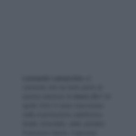
Leonardo Lamacchia
un
cantante che ha fatto parte di
questa edizione di
Amici 20
il 16
aprile 2021 è stato intervistato
nella trasmissione radiofonica
Radio Smeraldo, dallo speaker
Francesco Barra. Il giovane