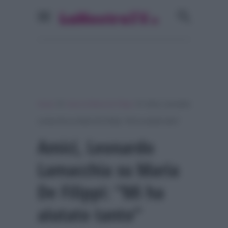
»
»
Home
Amici di Maria De Filippi
Amici, Leonardo
Lamacchia su Maria De Filippi: “Mi ha aiutato tanto”
Amici, Leonardo
Lamacchia su Maria
De Filippi: “Mi ha
aiutato tanto”