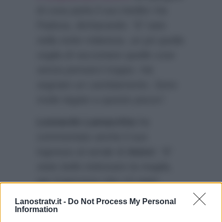
di cosa parla il suo inedito Via
Padova, dichiarando:
“E’ nato
nella notte milanese, un pò quella
voglia di raccontare quelle cose
senza pensarci troppo. Ha
segnato un cambiamento. Sono
molto legato a questo pezzo”.
Leonardo Lamacchia
ha
commentato anche il suo
ingresso al serale di
Amici
:
“E’
stato bello indossare la maglia,
per il percorso che c’è stato
all’interno della scuola. Avere
Lanostratv.it -
Do Not Process My Personal
Information
l’opportunità di esibirsi è stata