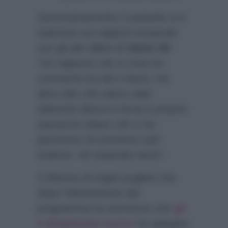
Successivamente il cantante si è
espresso sui rapporti instaurati
con gli altri allievi di
Amici 20
:
“Un rapporto che si crea tra
conviventi tra alti e bassi, ma
devo dire che siamo stati
talmente diversi e forse è proprio
questa la chiave che ci ha
permesso di convivere tutti
insieme. Ho imparato tanto”.
Il 26enne di origini pugliesi che
dopo l’eliminazione dal
programma ha ammesso che
gli
è dispiaciuto uscire
ha spiegato