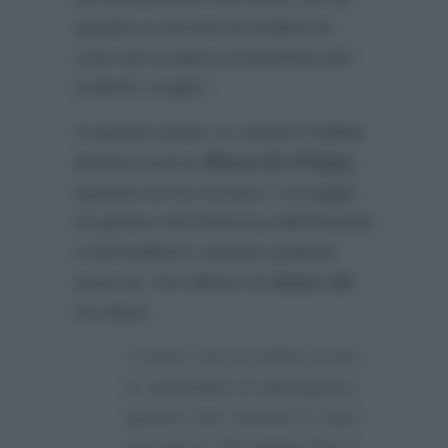
aiutato a cercare di vedere le
cose da un’altra prospettiva per
vederle meglio”.
A questo punto su quanto l’abbia
aiutato invece
Maria De Filippi,
quando lui ha trovato il coraggio
di parlare del dramma dell’obesità
e del bullismo vissuto qualche
anno fa, l’ex allievo di
Amici 20
ha detto:
“Il fatto che lei abbia avuto
la sensibilità di appoggiare
questa mia volontà è stato
grandioso.
E’
unica
Maria,