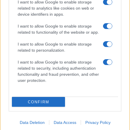
I want to allow Google to enable storage
related to analytics like cookies on web or
Temptation Island, Danilo D’Angelo ammette:
“Non è un periodo semplice”
device identifiers in apps.
Amici: Opi svela una volta per tutte che tipo
I want to allow Google to enable storage
di rapporto ha con Michelle
related to functionality of the website or app.
Temptation Island, Danilo diffida Simona
Giordano che replica: “Ho conservato gli
I want to allow Google to enable storage
screen”
related to personalization.
I want to allow Google to enable storage
related to security, including authentication
functionality and fraud prevention, and other
user protection.
Programmi Tv
Personaggi
Serie Tv
CONFIRM
Soap
Gossip
Musica
Ascolti Tv
The Voice
Chi Siamo
Data Deletion
Data Access
Privacy Policy
Preferenze Privacy
‐
Privacy
Lanostratv.it è un sito Giddy Up
Srl - P.IVA 14849541009