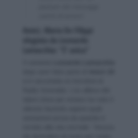
passare dei messaggi
carichi di amore”.
Amici, Maria De Filippi
elogiata da Leonardo
Lamacchia: “E’ unica”
Il cantante
Leonardo Lamacchia
dopo aver fatto parte di
Amici 20
si è raccontato ai microfoni di
Radio Smeraldo. L’ex allievo del
talent show per iniziare ha rotto il
silenzio facendo sapere quali
sensazioni prova da quando è
tornato alla vita normale:
“Ancora
da riprendere al cento per cento.