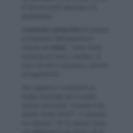
E’ ancora tosta riprendere la
quotidianità. “
Leonardo Lamacchia
ha parlato
ovviamente dell’esperienza
vissuta ad
Amici
:
“Sono molto
contento di come è andata, di
tutto ciò che è successo, perchè
mi appartiene”.
Non appena il conduttore di
Radio Smeraldo gli ha posto
questa domanda:
“Quanto ti ha
aiutato Rudy Zerbi?
“, il cantante
ha risposto:
“Mi ha aiutato tanto,
sia affidandomi dei brani. Mi ha