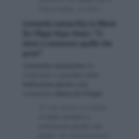
indescrivibile, un tutto”.
Leonardo Lamacchia su Maria
De Filippi dopo Amici: “Ci
tiene a conoscere quello che
provi”
Leonardo Lamacchia
ha
continuato a spendere delle
bellissime parole
sulla
conduttrice
Maria De Filippi
:
“E’ una donna incredibile,
ci tiene sempre a
conoscere quello che
provi
, che stai pensando”.