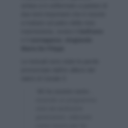
artista si è soffermato a parlare di
due temi importanti che è riuscito
a trattare sul palco della nota
trasmissione, ovvero il
bullismo
e il
sovrappeso
,
elogiando
Maria De Filippi
.
Le testuali sono state le parole
pronunciate dall’ex allievo del
talent di Canale 5:
“
Mi ha aiutato tanto
…
essendo un programma
visto da tantissime
generazioni, utilizzarlo
come mezzo per far