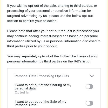
un’emozione che ricorderò”.
If you wish to opt-out of the sale, sharing to third parties, or
processing of your personal or sensitive information for
targeted advertising by us, please use the below opt-out
section to confirm your selection.
Please note that after your opt-out request is processed you
may continue seeing interest-based ads based on personal
information utilized by us or personal information disclosed to
third parties prior to your opt-out.
You may separately opt-out of the further disclosure of your
personal information by third parties on the IAB’s list of
downstream participants.
Personal Data Processing Opt Outs
This information may also be disclosed by us to third parties
ULTIME NOTIZIE
on the IAB’s List of Downstream Participants that may further
I want to opt-out of the Sharing of my
Uomini e Donne, retroscena di
disclose it to other third parties.
personal data.
Alice Barisciani: “Ricevevo
Opted In
minacce e insulti”
Please note that this website/app uses one or more Google
services and may gather and store information including but
I want to opt-out of the Sale of my
Personal Data.
not limited to your visit or usage behaviour. You may click to