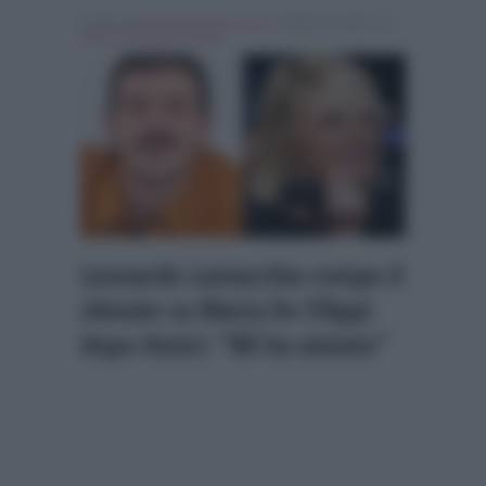
Scritto da
Federica Emmanuele
, il Aprile 16, 2021 , in
Amici di Maria De Filippi
Leonardo Lamacchia rompe il
silenzio su Maria De Filippi
dopo Amici: “Mi ha aiutato”