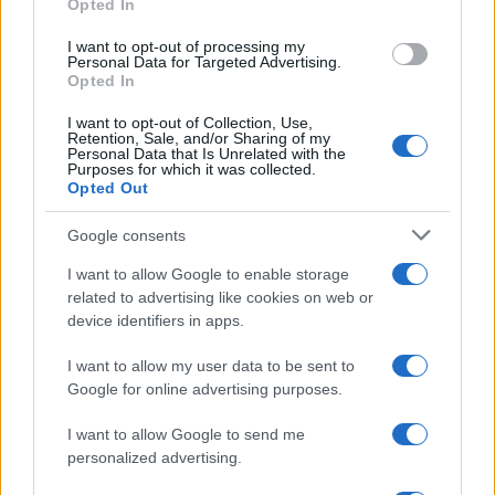
Belen Rodriguez ritrova la
Opted In
grant or deny consent to Google and its third-party tags to
serenità: il bacio con il
use your data for below specified purposes in below Google
compagno Gaetano Fidanzati
I want to opt-out of processing my
consent section.
Personal Data for Targeted Advertising.
Opted In
Uomini e Donne, Elisabetta
I want to opt-out of Collection, Use,
Gigante in ospedale: “Barcollo
Retention, Sale, and/or Sharing of my
ma non mollo”
Personal Data that Is Unrelated with the
Purposes for which it was collected.
Opted Out
Temptation Island, affari d’oro
per Giovanni Grazioso: attività in
Google consents
espansione?
I want to allow Google to enable storage
related to advertising like cookies on web or
Benjamin Mascolo replica alla
device identifiers in apps.
sua ex fidanzata Bella Thorne:
“Dicono di me…”
I want to allow my user data to be sent to
Google for online advertising purposes.
Amici, Simone Nolasco vittima di un
I want to allow Google to send me
incidente: “Mi è passata tutta la vita davanti”
personalized advertising.
Un medico in famiglia, l’appello di Margot
Sikabonyi: “Necessario il suo ritorno!”