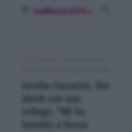
»
»
Home
Personaggi Tv
Lorella Cuccarini, lite
shock con una collega: “Mi ha lasciato a bocca aperta”
Lorella Cuccarini, lite
shock con una
collega: “Mi ha
lasciato a bocca