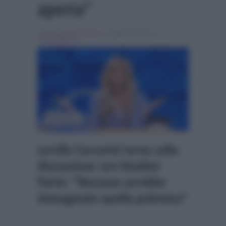
aperta”
Scritto da
Giulia Tolace
, il Luglio 25, 2022 , in
Personaggi Tv
Lorella Cuccarini torna sulla
discussione con Heather
Parisi: “Nessuno avrebbe
immaginato quella polemica”