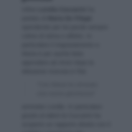
Infine
Lorella Cuccarini
ha
parlato di
Maria De Filippi
spendendo per lei parole sempre
colme di stima e affetto. In
particolare il ringraziamento a
Maria è per averla fatta
approdare ad
Amici
dopo la
delusione ricevuta in Rai.
“Con Maria ho ritrovato
una nuova giovinezza”
ammette Lorella. In particolare
grazie al talent la Cuccarini ha
scoperto un rapporto diretto con il