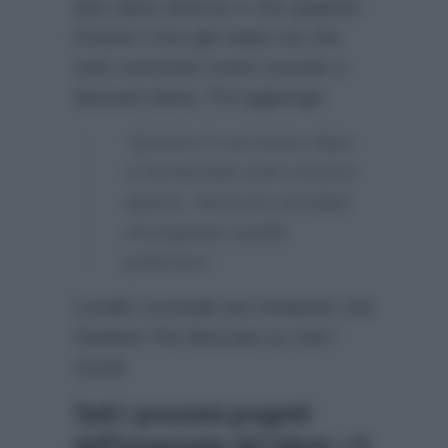
due siano diverse e che qualche
frizione c’era già stata ma che
tutto sommato erano riuscite a
lavorare bene. Poi aggiunge:
“Quanto è successo dopo
ci ha lasciato tutti a bocca
aperta. Nessuno avrebbe
immaginato quella
polemica”.
Lorella conclude poi rivelando che
Heather l’ha bloccata su tutti i
social.
Tutti i prossimi progetti
dell’insegnante del talent: c’è