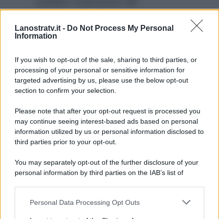
pubblico soprattutto dei
giovanissimi. Rapporto che, in
Lanostratv.it -
Do Not Process My Personal
base al tipo dei progetti fatti in
Information
precedenza, Lorella spiega che
non esisteva.
If you wish to opt-out of the sale, sharing to third parties, or
processing of your personal or sensitive information for
targeted advertising by us, please use the below opt-out
section to confirm your selection.
Please note that after your opt-out request is processed you
may continue seeing interest-based ads based on personal
information utilized by us or personal information disclosed to
third parties prior to your opt-out.
You may separately opt-out of the further disclosure of your
personal information by third parties on the IAB’s list of
downstream participants.
Personal Data Processing Opt Outs
This information may also be disclosed by us to third parties
ULTIME NOTIZIE
on the IAB’s List of Downstream Participants that may further