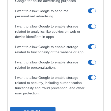
Google for online advertising purposes.
I want to allow Google to send me
Temptation Island, affari d’oro per Giovanni
Grazioso: attività in espansione?
personalized advertising.
Benjamin Mascolo replica alla sua ex
I want to allow Google to enable storage
fidanzata Bella Thorne: “Dicono di me…”
related to analytics like cookies on web or
Amici, Simone Nolasco vittima di un
device identifiers in apps.
incidente: “Mi è passata tutta la vita davanti”
I want to allow Google to enable storage
Un medico in famiglia, l’appello di Margot
related to functionality of the website or app.
Sikabonyi: “Necessario il suo ritorno!”
Temptation Island, Danilo D’Angelo ammette:
I want to allow Google to enable storage
“Non è un periodo semplice”
related to personalization.
I want to allow Google to enable storage
related to security, including authentication
functionality and fraud prevention, and other
user protection.