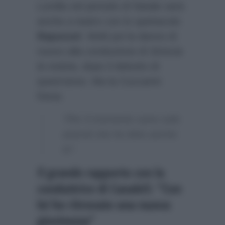
Lorella nel periodo di Natale sarà
anche a teatro con lo spettacolo
Rapunzel
. Molti poi la danno di
nuovo alla conduzione di
Striscia
la notizia
, dopo il debutto di
quest’anno. Ma la Cuccarini
frena:
“Per il momento sono solo
articoli che ho letto anche
io”.
Il grande rapporto con la
conduttrice di Canale5: “Con
lei ho ritrovato una nuova
giovinezza”