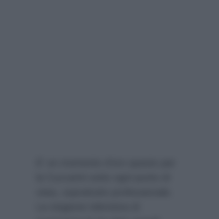
E’ un momento d’oro questo per
la Cuccarini sotto ogni punto di
vista, soprattutto professionale.
La stagione televisiva di