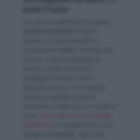
anche il teatro
Se c’è un programma nel quale
Lorella Cuccarini
si sente
davvero se stessa quello è
sicuramente
Amici
. Arrivata due
anni fa, come insegnante di
danza, Lorella ha avuto il
privilegio di essere l’unica
docente ad aver poi ricoperto
anche la cattedra di canto.
Settembre è alle porte e Lorella ci
sarà,
così come il suo collega
preferito
con il quale forma una
squadra imbattibile. Non solo,