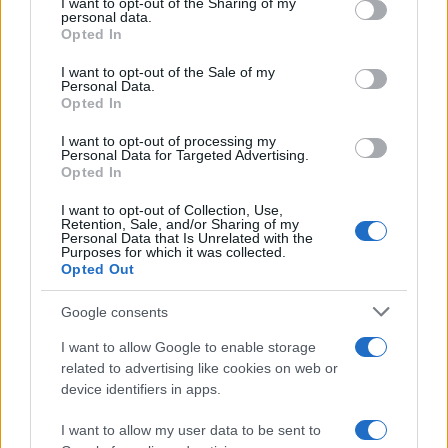
I want to opt-out of the Sharing of my
disclose it to other third parties.
personal data.
Helena Prestes e Javier Martinez
Opted In
sono in crisi oppure no? Lui
Please note that this website/app uses one or more Google
rompe il silenzio
services and may gather and store information including but
I want to opt-out of the Sale of my
Personal Data.
not limited to your visit or usage behaviour. You may click to
Opted In
grant or deny consent to Google and its third-party tags to
Uomini e Donne, sfogo al veleno
use your data for below specified purposes in below Google
di Ludovica Valli: “Letto cose
I want to opt-out of processing my
sconvolgenti su di me”
consent section.
Personal Data for Targeted Advertising.
Opted In
I want to opt-out of Collection, Use,
Uomini e Donne, retroscena di
Retention, Sale, and/or Sharing of my
Alice Barisciani: “Ricevevo
Personal Data that Is Unrelated with the
minacce e insulti”
Purposes for which it was collected.
Opted Out
Belen Rodriguez ritrova la
Google consents
serenità: il bacio con il
compagno Gaetano Fidanzati
I want to allow Google to enable storage
related to advertising like cookies on web or
device identifiers in apps.
Uomini e Donne, Elisabetta
Gigante in ospedale: “Barcollo
I want to allow my user data to be sent to
ma non mollo”