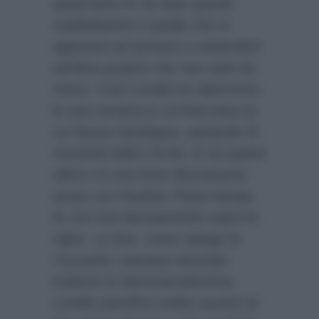
quest’anno le ha dato grandi
soddisfazioni e quella che si
appresta ad arrivare a settembre
sembra proprio che non sarà da
meno. Così Lorella ha ripercorso
la sua carriera in un’intervista su
La Nuova Sardegna
, parlando di
momenti belli e brutti. E tra questi
ultimi c’è una forte discussione
avuta con Heather Parisi tempo
fa con toni decisamente sopra le
righe. Le due, come spiega la
Cuccarini, avevano lavorato
insieme in
Nemicamatissima
.
Lorella specifica subito quanto le