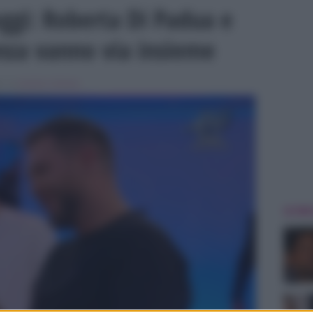
ggi: Roberta Di Padua e
nza vanno via insieme
 , in
Uomini e Donne
ULTIME