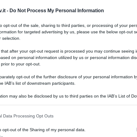
.it -
Do Not Process My Personal Information
ntata di oggi: cosa succede
to opt-out of the sale, sharing to third parties, or processing of your per
 febbraio
formation for targeted advertising by us, please use the below opt-out s
 selection.
 that after your opt-out request is processed you may continue seeing i
ased on personal information utilized by us or personal information dis
 prior to your opt-out.
rately opt-out of the further disclosure of your personal information by
he IAB’s list of downstream participants.
tion may also be disclosed by us to third parties on the IAB’s List of 
 that may further disclose it to other third parties.
Grazia
 that this website/app uses one or more Google services and may gath
Mattia
l Data Processing Opt Outs
including but not limited to your visit or usage behaviour. You may click 
Tempta
 to Google and its third-party tags to use your data for below specifi
o opt-out of the Sharing of my personal data.
settem
nuova settimana di
Uomini e Donne
,
ogle consent section.
In