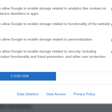
Gianluca, il nuovo arrivato che aveva
o allow Google to enable storage related to analytics like cookies on
 racconterà di non aver sentito
evice identifiers in apps.
se chiamate notturne
della scorsa
o allow Google to enable storage related to functionality of the website
vece Gianluca per un’oretta. Un’uscita
ito particolarmente la dama di Cassino;
o allow Google to enable storage related to personalization.
tensione tra Roberta e Alessandro e molto
ue la fiamma della passione non si è
o allow Google to enable storage related to security, including
a dimostrazione a Roberta, evitando di
cation functionality and fraud prevention, and other user protection.
er lui, si dirà anche pronto a concederle
 interessato soltanto a lei. Alla fine
CONFIRM
anno teneramente abbracciati, mostrando
Data Deletion
Data Access
Privacy Policy
berta Di Padua a lasciare il
ro Vicinanza