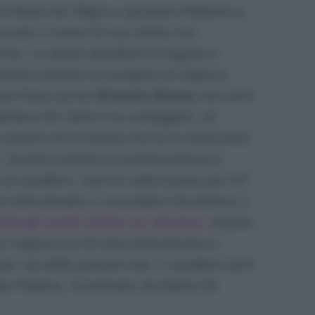
 Maria De Filippi a spronare Roberta a
rovare a vivere la sua storia con
mma. La dama deciderà di seguire il
ssione insieme al cavaliere di Salerno.
ione finirà anche
Ernesto Russo
che avrà
bara De Santi e la corteggerà, lei
 uomini con la barba ma lui le assicurerà
. Questo porterà la professoressa a
l cavaliere, sarà la volta buona per lei?
 intenzionato a concedere l’esclusiva a
erà gli occhi anche su Jessica
. Intanto
n ragazzo di 33 anni intenzionato a
er via della giovane età; il cavaliere però
Ida Platano, incentivato da Maria De