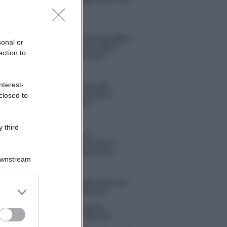
Michelle
Temptation Island, Danilo diffida
sonal or
Simona Giordano che replica:
ection to
“Ho conservato gli screen”
nterest-
Ballando con le stelle 2026,
rivoluzione di Milly Carlucci:
closed to
tutte le indiscrezioni
 third
Temptation Island, la
confessione di Perla Vatiero:
“Non riesco più a guardarlo”
Downstream
 Kendi soffre per la fine della storia con
er and store
 Scudieri: “So cosa ci ha distrutti”
to grant or
tion Island, puntata speciale a
ed purposes
bre? Lo spoiler di Rosario Monetti