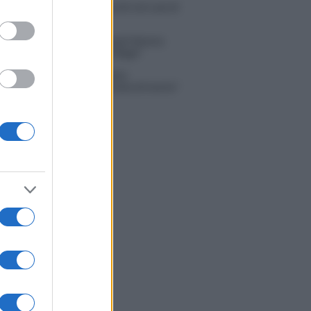
 Russo ed Enzo Paolo Turchi nel cast di
 La loro risposta spiazza
na Scarci: “Saranno Famosi? Niente
. Ecco com’era Maria De Filippi”
tion Island, Soraya Sabetta
rata: “Sono stata minacciata di morte”