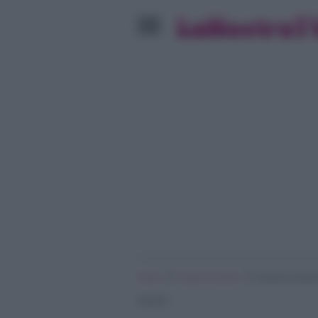
»
»
Home
Uomini e Donne
Uomini e Donne
insieme