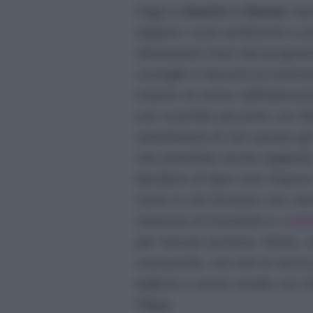
Oggi a
Uomini e Donne
sarà
seguire i suoi sentimenti e p
Alessandro fuori dal progra
consiglio e lascerà la trasmi
Intanto al centro dell’attenz
uno scambio piccante con Bar
sottolineerà di non amare gli
che potrebbe anche tagliarla
decidere di dare una chance a
Certo è che Ernesto non sarà
nessuna al momento e
mett
per Asmaa arriverà, Mario, u
conoscerla, ma non lo terrà p
ballerà a centro studio con 
Filippi.