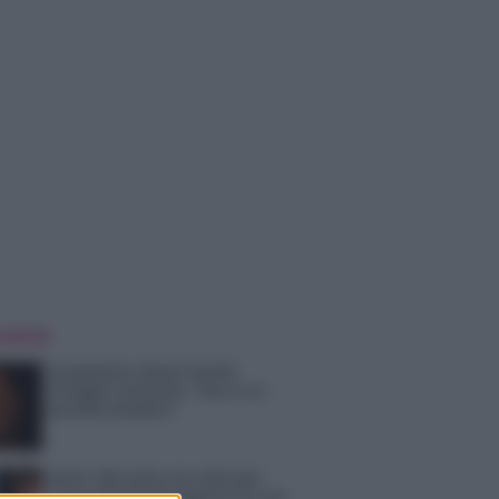
 NOTIZIE
Temptation Island, Danilo
D’Angelo ammette: “Non è un
periodo semplice”
Amici: Opi svela una volta per
tutte che tipo di rapporto ha con