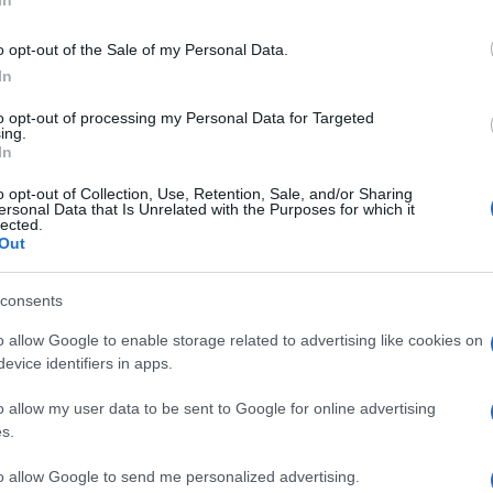
Carmen
lutare dame, cavalieri e tronisti per il
Amici?
lunedì prossimo. Intanto il dating show
o opt-out of the Sale of my Personal Data.
Marian
In
febbraio
, regalerà al pubblico a casa tanti
cachet
l’attenzione finiranno di nuovo
Roberta Di
to opt-out of processing my Personal Data for Targeted
Tempta
ing.
massac
anza
, protagonisti degli ultimi due mesi di
In
avaliere sorprenderanno il pubblico di
o opt-out of Collection, Use, Retention, Sale, and/or Sharing
ersonal Data that Is Unrelated with the Purposes for which it
naspettata; intanto
Ernesto Russo
lected.
Out
za nel suo nuovo ruolo e sarà
o simpatico con Barbara De Santi. Di
consents
uccederà nella
puntata di oggi
.
o allow Google to enable storage related to advertising like cookies on
i dare un’altra possibilità ad
evice identifiers in apps.
o allow my user data to be sent to Google for online advertising
s.
i Uomini e Donne
svelano che a centro
berta e Alessandro. Fra loro però si
to allow Google to send me personalized advertising.