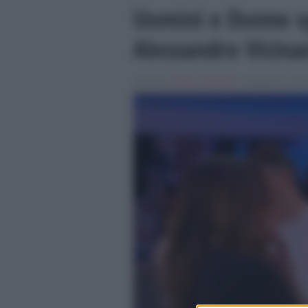
Uomini e Donne o
Alessandro Vicina
Scritto da
Simona Tranquilli
, il Febbraio 9, 2024