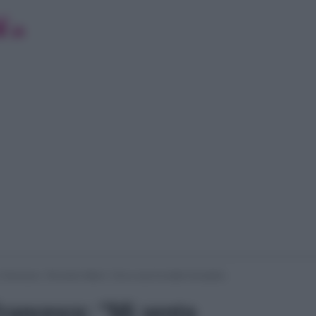
 Francesco: “Mi sento offeso”. Ecco cosa ha detto Donatella
Francesco: “Mi sento