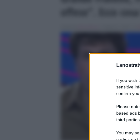
offeso”. Ecco cos
Scritto da
Denis Bocca
, il Ottobre 6, 2025 , in
G
Lanostratv
If you wish 
sensitive in
confirm your
Please note
based ads b
third parties
You may sepa
parties on t