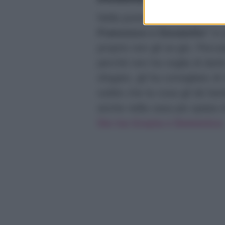
Nella puntata di stasera del
Francesco e Donatella
? In 
proprio non gli va giù. Pecca
perché non ha voglia di darle
sfogato, gli ha consigliato di
subito che la cosa gli dà fast
anche nella casa più spiata d
lite tra Grazia e Domenico