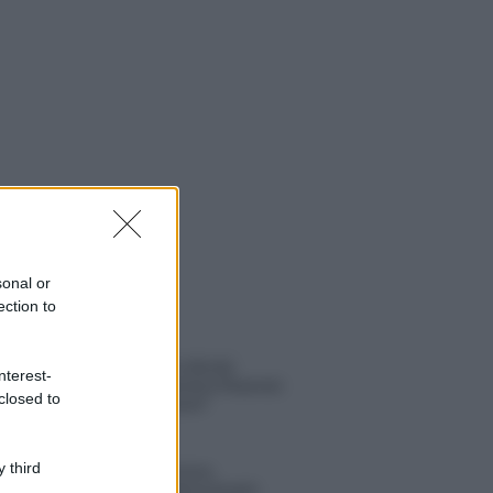
sonal or
ection to
 NOTIZIE
Amici, già finita tra Nicola
nterest-
Marchionni e Valentina Pesaresi:
closed to
“Siamo molto distanti”
 third
La Ruota della Fortuna,
complimenti per Gerry Scotti: