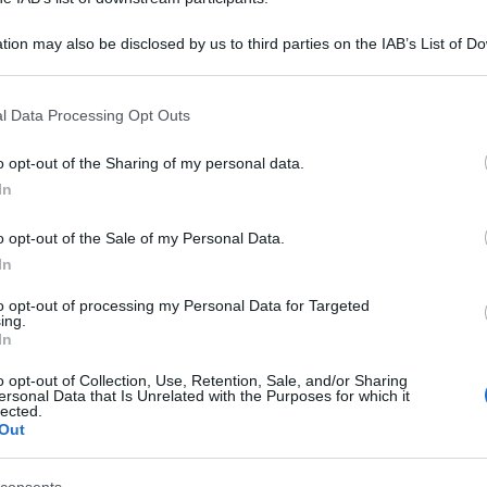
tensione tra Donatella e Francesco
tion may also be disclosed by us to third parties on the IAB’s List of 
 that may further disclose it to other third parties.
 that this website/app uses one or more Google services and may gath
l Data Processing Opt Outs
including but not limited to your visit or usage behaviour. You may click 
 to Google and its third-party tags to use your data for below specifi
o opt-out of the Sharing of my personal data.
ogle consent section.
In
o opt-out of the Sale of my Personal Data.
In
to opt-out of processing my Personal Data for Targeted
ing.
In
o opt-out of Collection, Use, Retention, Sale, and/or Sharing
Belen 
va puntata del
Grande Fratello
anche se
ersonal Data that Is Unrelated with the Purposes for which it
con il
lected.
e molto interessato alla vicende degli
Out
Uomini
Il pubblico fuggirà stasera oppure rimarrà?
ospeda
consents