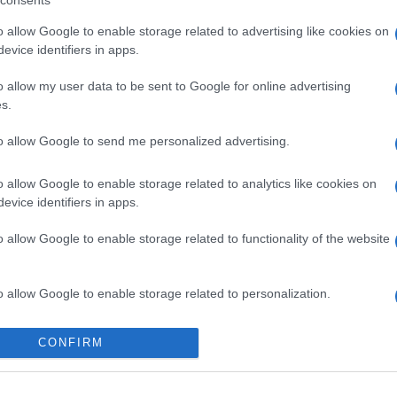
 mattinata di domani quando saranno resi
Tempta
Grazio
o allow Google to enable storage related to advertising like cookies on
o
Francesco
si sente preso di mira da
evice identifiers in apps.
Benjam
ccento ha riempito la casa ma anche fatto
fidanz
ori più scavati. Ma cos’è successo di
o allow my user data to be sent to Google for online advertising
Amici,
s.
incide
to allow Google to send me personalized advertising.
 dalle battute di Donatella
o allow Google to enable storage related to analytics like cookies on
 i giorni fa l’agente di polizia locale e per
evice identifiers in apps.
edendosi molto simpatica, lo punzecchia e
o allow Google to enable storage related to functionality of the website
denza con altri inquilini ha fatto sapere il
unzecchia rido, perché è così basso il
o allow Google to enable storage related to personalization.
arlarne. Il lavoro non me lo devi toccare:
e, per tre anni ho studiato come un
o allow Google to enable storage related to security, including
CONFIRM
o, perché io amo la mia divisa”
.
cation functionality and fraud prevention, and other user protection.
Francesco: confronto stasera al GF?