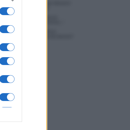
tion Island, affari d’oro per Giovanni
so: attività in espansione?
in Mascolo replica alla sua ex
ata Bella Thorne: “Dicono di me…”
 Simone Nolasco vittima di un
nte: “Mi è passata tutta la vita davanti”