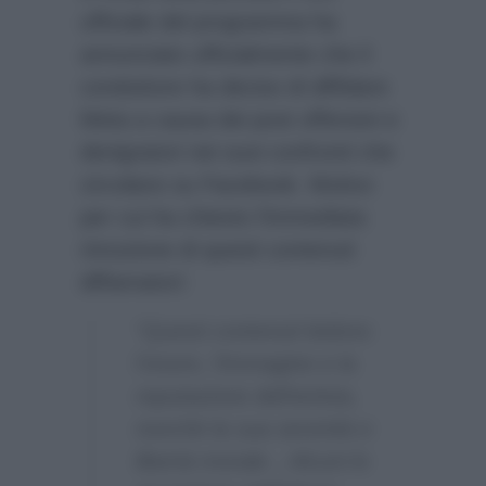
ufficiale del programma ha
annunciato ufficialmente che il
conduttore ha deciso di diffidare
Meta a causa dei post offensivi e
denigratori nei suoi confronti che
circolano su Facebook. Motivo
per cui ha chiesto l’immediata
rimozione di questi contenuti
diffamatori:
“Questi contenuti ledono
l’onore, l’immagine e la
reputazione dell’artista,
nonché la sua serenità e
libertà morale…Alcuni lo