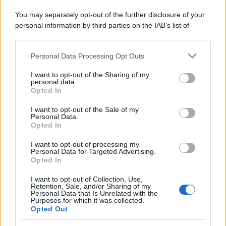
You may separately opt-out of the further disclosure of your
personal information by third parties on the IAB’s list of
downstream participants.
Personal Data Processing Opt Outs
This information may also be disclosed by us to third parties
on the IAB’s List of Downstream Participants that may further
ULTIME NOTIZIE
I want to opt-out of the Sharing of my
disclose it to other third parties.
personal data.
Amici: Opi svela una volta per
Opted In
tutte che tipo di rapporto ha con
Please note that this website/app uses one or more Google
Michelle
services and may gather and store information including but
I want to opt-out of the Sale of my
Personal Data.
not limited to your visit or usage behaviour. You may click to
Opted In
grant or deny consent to Google and its third-party tags to
Temptation Island, Danilo diffida
use your data for below specified purposes in below Google
Simona Giordano che replica:
I want to opt-out of processing my
consent section.
“Ho conservato gli screen”
Personal Data for Targeted Advertising.
Opted In
I want to opt-out of Collection, Use,
Ballando con le stelle 2026,
Retention, Sale, and/or Sharing of my
rivoluzione di Milly Carlucci:
Personal Data that Is Unrelated with the
tutte le indiscrezioni
Purposes for which it was collected.
Opted Out