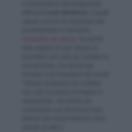
Il presentatore del programma
dell’ammiraglia
Mediaset
, il quale
sabato scorso ha spiazzato tutti
presentandosi a Verissimo
travestito da sposa
, ha anche
fatto sapere di aver deciso di
querelare non solo per tutelare la
sua persona, ma anche per
fermare l’uso improprio dei social:
“Azione intrapresa per tutelare
non solo la propria immagine e
reputazione, ma anche per
contrastare con fermezza l’uso
distorto dei social network come
veicolo di odio e