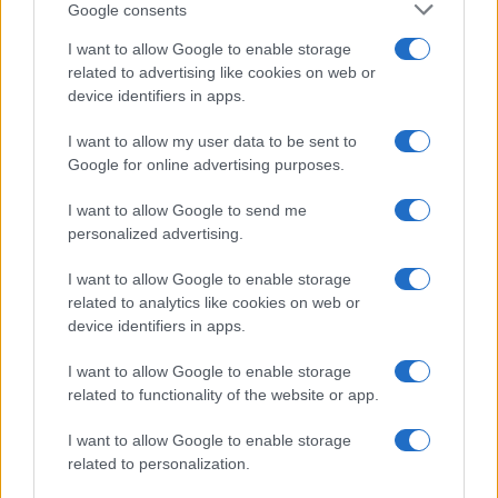
Temptation Island, la
Google consents
confessione di Perla Vatiero:
“Non riesco più a guardarlo”
I want to allow Google to enable storage
related to advertising like cookies on web or
device identifiers in apps.
Grazia Kendi soffre per la fine
della storia con Mattia Scudieri:
I want to allow my user data to be sent to
“So cosa ci ha distrutti”
Google for online advertising purposes.
I want to allow Google to send me
Temptation Island, puntata speciale a
personalized advertising.
settembre? Lo spoiler di Rosario Monetti
Carmen Russo ed Enzo Paolo Turchi nel cast di
I want to allow Google to enable storage
Amici? La loro risposta spiazza
related to analytics like cookies on web or
Marianna Scarci: “Saranno Famosi? Niente
device identifiers in apps.
cachet. Ecco com’era Maria De Filippi”
I want to allow Google to enable storage
Temptation Island, Soraya Sabetta
related to functionality of the website or app.
massacrata: “Sono stata minacciata di morte”
Andrea Dal Corso come sta dopo l’incidente:
I want to allow Google to enable storage
“Operazione fatta. Ecco cosa mi aspetta”
related to personalization.