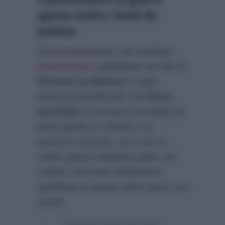
aperta contro i leoni da
tastiera
Successivamente nel suddetto
comunicato
pubblicato sul sito di
Striscia La Notizia
è stato
anche puntualizzato che
Enzo
Iacchetti
ha sempre accettato di
buon grado le critiche e le
opinioni contrarie, ma non ha
voluto girarsi dall’altra parte nel
vedere certi post diffamatori
pubblicati in questi ultimi giorni sui
social:
“Queste sono accuse