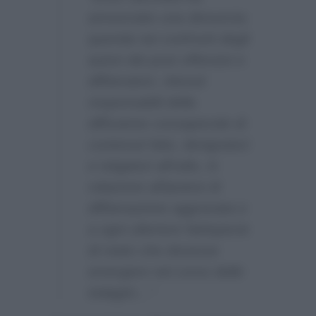
annunciato una denuncia-
querela nei confronti degli
autori dei post offensivi e
diffamatori, ritenuti
responsabili della
diffusione consapevole di
contenuti falsi, denigratori
e istigatori all’odio, in
relazione all’ipotesi di
diffamazione aggravata e
a ogni ulteriore fattispecie
di reato che dovesse
emergere nel corso delle
indagini…”