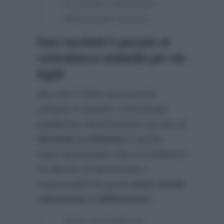
accostano addirittura
all’ideologia nazista…”
Enzo Iacchetti è passato al
contrattacco andando per vie
legali
Ma non è finita qua perchè
sempre in questo comunicato
pubblicato direttamente sul sito di
Striscia La Notizia
è anche
stato annunciato che il conduttore
ha deciso di denunciare i
responsabili di questi
post social
calunniosi e diffamatori
:
“Enzo Iacchetti ha