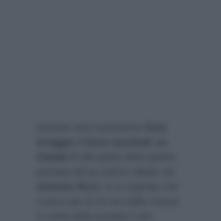
Domani sera torneranno
Ezio
Greggio e Enzo Iacchetti su
Canale 5
alla guida della quarta
puntata del tg satirico ideato da
Antonio Ricci
. E si segnala che
a poco più di 24 ore dalla messa
in onda della puntata il sito