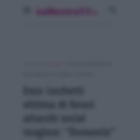
»
»
Home
Personaggi Tv
Enzo Iacchetti vittima di
feroci attacchi social reagisce: “Denuncio”
Enzo Iacchetti
vittima di feroci
attacchi social
reagisce: “Denuncio”