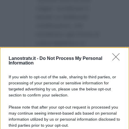
volgari, mortificanti e
basate su deliberata
mistificazione, che
travalicano ogni forma di
critica legittima e si
trasformano in aggressioni
Lanostratv.it -
Do Not Process My Personal
reputazionali…Contenuti
Information
che non possono e non
devono essere tollerati…”
If you wish to opt-out of the sale, sharing to third parties, or
processing of your personal or sensitive information for
targeted advertising by us, please use the below opt-out
section to confirm your selection.
Please note that after your opt-out request is processed you
may continue seeing interest-based ads based on personal
information utilized by us or personal information disclosed to
third parties prior to your opt-out.