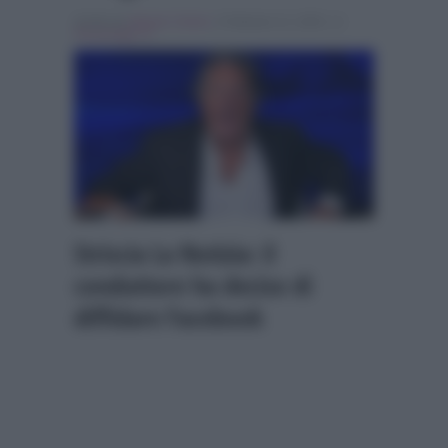
Scritto da
Alessio Cimino
, il Febbraio 11, 2026 , in
Personaggi Tv
Striscia La Notizia: il
conduttore ha deciso di
diffidare Facebook