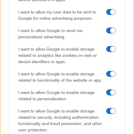
un incidente: “Mi è passata tutta
la vita davanti”
I want to allow my user data to be sent to
Google for online advertising purposes.
Un medico in famiglia, l’appello di Margot
I want to allow Google to send me
Sikabonyi: “Necessario il suo ritorno!”
personalized advertising.
Temptation Island, Danilo D’Angelo ammette:
“Non è un periodo semplice”
I want to allow Google to enable storage
related to analytics like cookies on web or
Amici: Opi svela una volta per tutte che tipo
di rapporto ha con Michelle
device identifiers in apps.
Temptation Island, Danilo diffida Simona
I want to allow Google to enable storage
Giordano che replica: “Ho conservato gli
related to functionality of the website or app.
screen”
Ballando con le stelle 2026, rivoluzione di Milly
I want to allow Google to enable storage
Carlucci: tutte le indiscrezioni
related to personalization.
I want to allow Google to enable storage
related to security, including authentication
functionality and fraud prevention, and other
user protection.