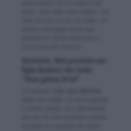
aveva paura che io cadessi dal
palco. Una volta sono caduto, ma
tanti anni fa. Era la sua fobia. Ho
sentito comunque sia la sua
protezione. Mi ha trasmesso il
suo amore per la terra”
.
Verissimo, Nek presenta sua
figlia Beatrice che svela:
“Sono gelosa di lui”
A proposito della figlia
Martina
della sua moglie
“mi ha insegnato
a essere padre. Si è affezionata,
ma non ho mai sostituito il padre.
Quando si è sposata ha voluto