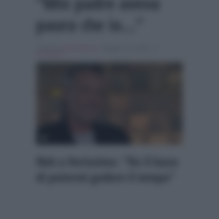
“Mio padre aveva
paura che io…”
Scritto da
Denis Bocca
, il Maggio 10, 2026 , in
Verissimo
Nek a Verissimo: “Ho il lusso
di potermi godere il tempo”