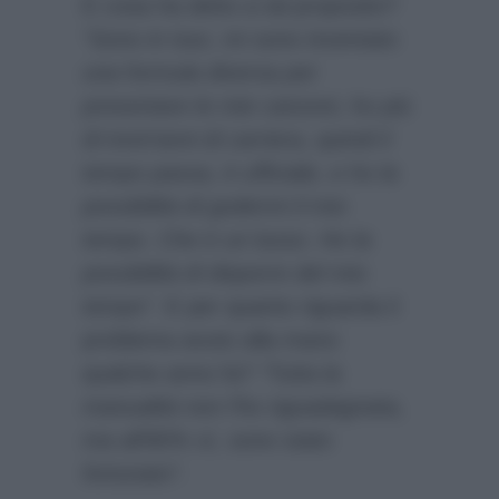
E cosa ha detto a tal proposito?
“Sono in tour, mi sono inventato
una formula diversa per
presentare le mie canzoni, ho più
di trent’anni di carriera, quindi il
tempo passa, è ufficiale, e ho la
possibilità di godermi il mio
tempo. Che è un lusso. Ho la
possibilità di disporre del mio
tempo”
. E per quanto riguarda il
problema avuto alla mano
qualche anno fa?
“Tutta la
manualità non l’ho riguadagnata,
ma all’80% sì, sono stato
fortunato”
.