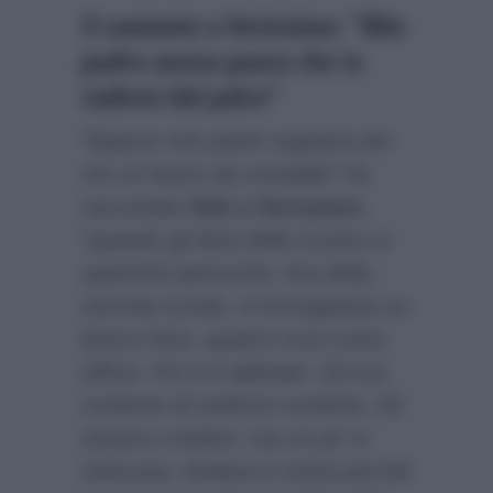
Il cantante a Verissimo: “Mio
padre aveva paura che io
cadessi dal palco”
“Eppure mio padre sognava per
me un futuro da contabile”
ha
raccontato
Nek a Verissimo
,
“quando gli dissi della musica si
spaventò parecchio. Era della
vecchia scuola, si immaginava un
lavoro fisso, quattro muri come
ufficio. Poi si è abituato. Ed era
contento di vedermi contento. Mi
veniva a vedere, ma un po’ si
stancava. Andava in ansia perché