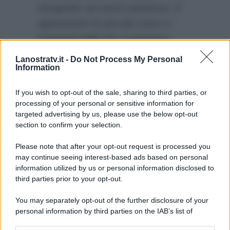
insegnato ad avere pazienza. E
apprezzare le piccole cose e i
momenti belli che si possono
vivere con gli altri”
. Nel corso
Lanostratv.it -
Do Not Process My Personal
Information
della puntata odierna c’è anche
stata l’
intervista a Romina Jr
.
If you wish to opt-out of the sale, sharing to third parties, or
processing of your personal or sensitive information for
targeted advertising by us, please use the below opt-out
section to confirm your selection.
Please note that after your opt-out request is processed you
may continue seeing interest-based ads based on personal
information utilized by us or personal information disclosed to
third parties prior to your opt-out.
You may separately opt-out of the further disclosure of your
personal information by third parties on the IAB’s list of
downstream participants.