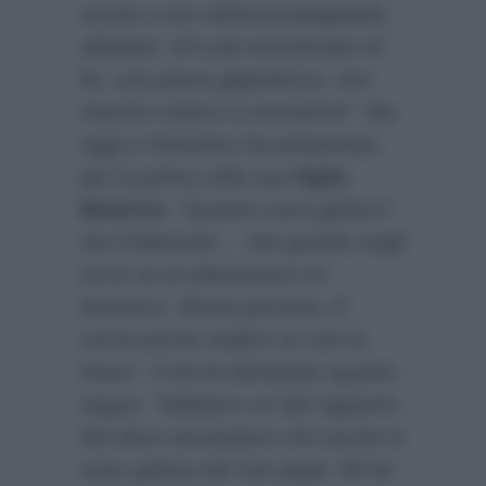
anche a me nell’accompagnarla
all’altare. Ero più emozionato di
lei, una paura gigantesca, non
riuscivo manco a muovermi”
. Ma
oggi a Verissimo ha presentato
per la prima volta sua
figlia
Beatrice
:
“Quanto sono geloso?
Ha il fidanzato… che guardo negli
occhi se la telecamera mi
favorisce. Brava persona. E
vorrai anche vedere se non lo
fosse”
. E lei ha dichiarato quanto
segue:
“Abbiamo un bel rapporto.
Ma devo ammettere che anche io
sono gelosa del mio papà. Mi ha