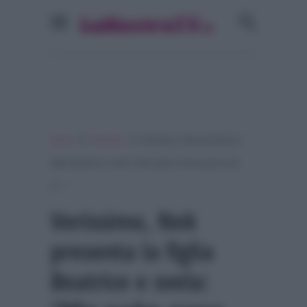
»
»
Home
Verissimo
Verissimo, Nek presenta la
figlia Beatrice e svela: “Mio padre aveva paura che
io…”
Verissimo, Nek
presenta la figlia
Beatrice e svela: