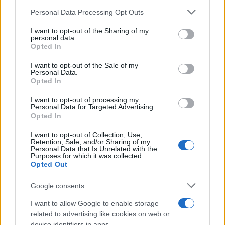
Personal Data Processing Opt Outs
This information may also be disclosed by us to third parties
ULTIME NOTIZIE
on the IAB’s List of Downstream Participants that may further
I want to opt-out of the Sharing of my
Belen Rodriguez ritrova la
disclose it to other third parties.
personal data.
serenità: il bacio con il
Opted In
compagno Gaetano Fidanzati
Please note that this website/app uses one or more Google
services and may gather and store information including but
I want to opt-out of the Sale of my
Personal Data.
not limited to your visit or usage behaviour. You may click to
Uomini e Donne, Elisabetta
Opted In
grant or deny consent to Google and its third-party tags to
Gigante in ospedale: “Barcollo
use your data for below specified purposes in below Google
ma non mollo”
I want to opt-out of processing my
consent section.
Personal Data for Targeted Advertising.
Opted In
Temptation Island, affari d’oro
I want to opt-out of Collection, Use,
per Giovanni Grazioso: attività in
Retention, Sale, and/or Sharing of my
espansione?
Personal Data that Is Unrelated with the
Purposes for which it was collected.
Opted Out
Benjamin Mascolo replica alla
sua ex fidanzata Bella Thorne:
Google consents
“Dicono di me…”
I want to allow Google to enable storage
related to advertising like cookies on web or
Amici, Simone Nolasco vittima di
device identifiers in apps.