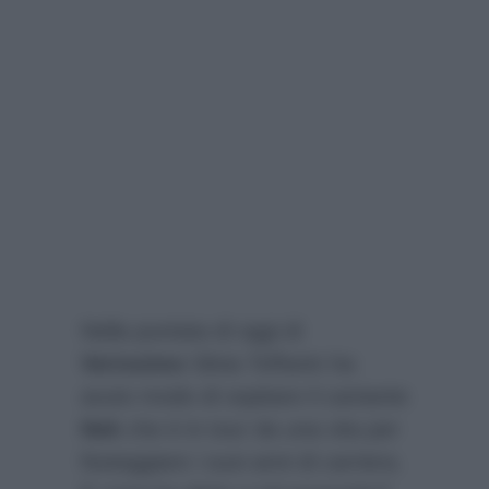
Nella puntata di oggi di
Verissimo
Silvia Toffanin ha
avuto modo di ospitare il cantante
Nek
che è in tour da una vita per
festeggiare i suoi anni di carriera.