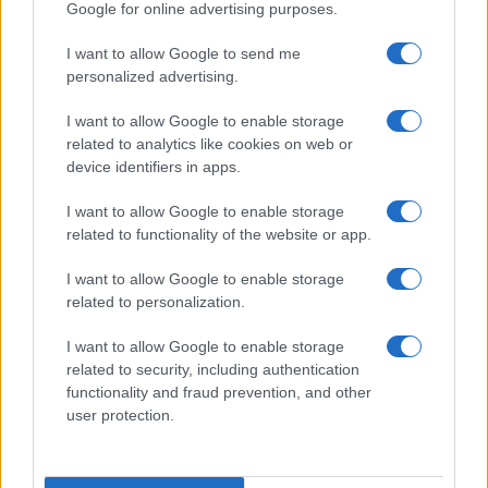
Google for online advertising purposes.
I want to allow Google to send me
Temptation Island, puntata speciale a
settembre? Lo spoiler di Rosario Monetti
personalized advertising.
Carmen Russo ed Enzo Paolo Turchi nel cast di
I want to allow Google to enable storage
Amici? La loro risposta spiazza
related to analytics like cookies on web or
Marianna Scarci: “Saranno Famosi? Niente
device identifiers in apps.
cachet. Ecco com’era Maria De Filippi”
I want to allow Google to enable storage
Temptation Island, Soraya Sabetta
related to functionality of the website or app.
massacrata: “Sono stata minacciata di morte”
Andrea Dal Corso come sta dopo l’incidente:
I want to allow Google to enable storage
“Operazione fatta. Ecco cosa mi aspetta”
related to personalization.
I want to allow Google to enable storage
related to security, including authentication
functionality and fraud prevention, and other
user protection.