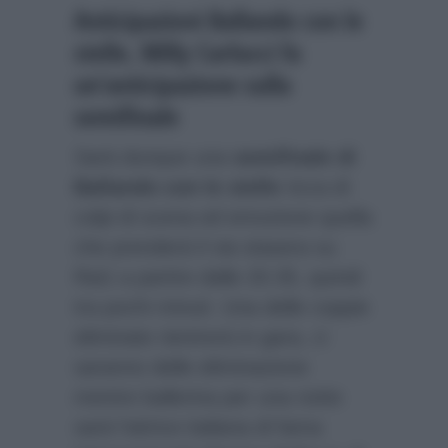
Anticipazioni Ballando con le
stelle, Milly Carlucci fa
un’anticipazione sulla
semifinale
Sarà dunque una
semifinale di
Ballando con le stelle
ricca di
colpi di scena ed emozione quella
che prenderà il via stasera su
Rai1 a partire dalle 20.35, quindi
tra pochi minuti. Una delle coppie
eliminate rientrerà in gara, ci
saranno delle eliminazione
mentre ballerina per una notte
sarà l’attrice italiana di fama