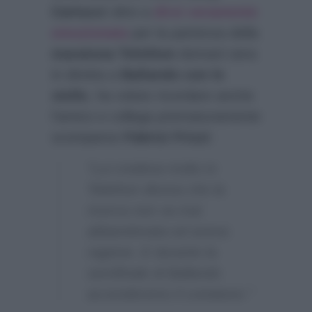
Carlucci
oltre a
dirsi veramente
emozionata
per la partenza della
maratona Telethon
domani sera
in diretta a
Ballando con le
stelle
, ha voluto ricordare anche
l’amico e collega prematuramente
scomparso
Fabrizi Frizzi
:
“Lui credeva molto in
Telethon diceva che la
ricerca non va mai
abbandonata ed aveva
ragione. E durante la
semifinale di Ballando
accenderemo il contatore.”