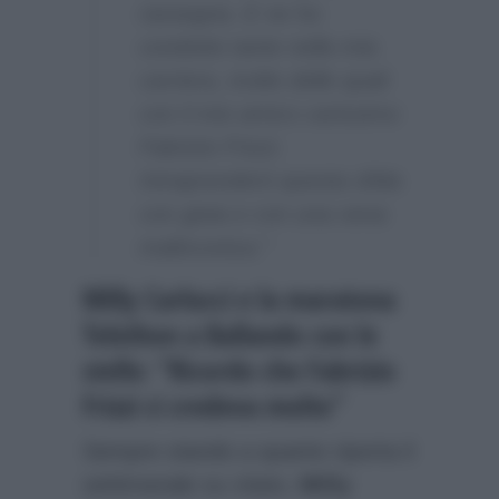
rassegna. E ne ho
condotte tante nella mia
carriera, molte delle quali
con il mio amico carissimo
Fabrizio Frizzi.
Intraprenderò questa sfida
con gioia e con una vena
malinconica.”
Milly Carlucci e la maratona
Telethon a Ballando con le
stelle: “Ricordo che Fabrizio
Frizzi ci credeva molto”
Sempre stando a quanto riporta il
settimanale su citato,
Milly