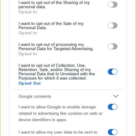
I want to opt-out of the Sharing of my
disclose it to other third parties.
personal data.
Amici: Opi svela una volta per
Opted In
tutte che tipo di rapporto ha con
Please note that this website/app uses one or more Google
Michelle
services and may gather and store information including but
I want to opt-out of the Sale of my
Personal Data.
not limited to your visit or usage behaviour. You may click to
Opted In
grant or deny consent to Google and its third-party tags to
Temptation Island, Danilo diffida
use your data for below specified purposes in below Google
Simona Giordano che replica:
I want to opt-out of processing my
“Ho conservato gli screen”
consent section.
Personal Data for Targeted Advertising.
Opted In
I want to opt-out of Collection, Use,
Ballando con le stelle 2026,
Retention, Sale, and/or Sharing of my
rivoluzione di Milly Carlucci:
Personal Data that Is Unrelated with the
tutte le indiscrezioni
Purposes for which it was collected.
Opted Out
Temptation Island, la
Google consents
confessione di Perla Vatiero:
“Non riesco più a guardarlo”
I want to allow Google to enable storage
related to advertising like cookies on web or
device identifiers in apps.
Grazia Kendi soffre per la fine
della storia con Mattia Scudieri:
I want to allow my user data to be sent to
“So cosa ci ha distrutti”