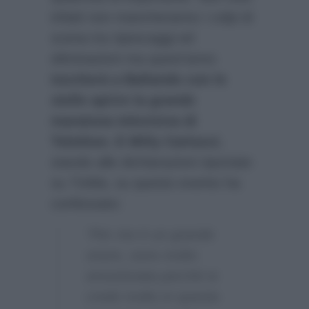
infatti non mancheranno i colpi di
scena tra ripescaggi ed
eliminazioni ma quest’anno
toccherà a Ballando con le
stelle aprire la grande
maratona televisiva di
Telethon. E Milly Carlucci
,
stando alle dichiarazioni riportate
su
TvMia
, su questo evento ha
confessato:
“Per me è un grande
onore, sono molto
emozionata perché io
credo molto in questa