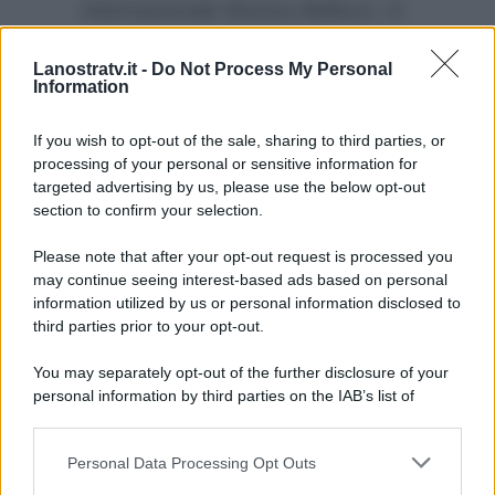
internazionale Monica Bellucci. E
ieri ospite in collegamento a La
Lanostratv.it -
Do Not Process My Personal
vita in diretta,
Milly Carlucci
ha
Information
fatto un’importante annuncio
dando
una notizia pazzesca
.
If you wish to opt-out of the sale, sharing to third parties, or
processing of your personal or sensitive information for
targeted advertising by us, please use the below opt-out
section to confirm your selection.
Please note that after your opt-out request is processed you
may continue seeing interest-based ads based on personal
information utilized by us or personal information disclosed to
third parties prior to your opt-out.
You may separately opt-out of the further disclosure of your
personal information by third parties on the IAB’s list of
downstream participants.
Personal Data Processing Opt Outs
This information may also be disclosed by us to third parties
ULTIME NOTIZIE
on the IAB’s List of Downstream Participants that may further