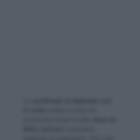
La
semifinale di Ballando con
le stelle
andrà in onda tra
pochissimi minuti e nello
show di
Milly Carlucci
succederà
qualcosa di importante. Non solo