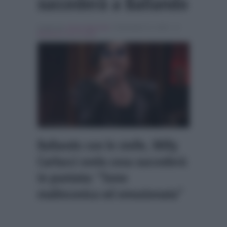
succederà a Ballando
Scritto da
Liliana Morreale
, il Dicembre 11, 2021 , in
Ballando con le stelle
Ballando con le stelle, Milly
Carlucci svela cosa succederà
in puntata: “Sono
malinconica ed emozionata”