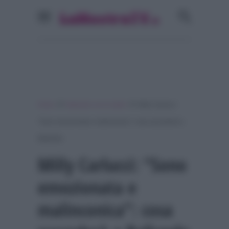
»
»
Home
Ballando con le stelle
Milly Carlucci:
“Sono emozionata e malinconica”: cosa succederà a
Ballando
Milly Carlucci: “Sono
emozionata e
malinconica”: cosa