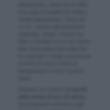
telespettatori, share del 22.08%,
e la soap di Canale5 da 3milioni
40mila telespettatori, share del
17.1%: rispetto alle precedenti
settimane, quindi, il divario tra
Rai1 e Canale5 si è un po’ ridotto,
dato che la prima rete della Rai
ha superato il canale concorrente
di meno di mezzo milioni di
telespettatori e circa 5 punti di
share.
Vediamo ora, invece, gli
ascolti
della serata di ieri, 22 marzo,
dei programmi trasmessi sugli