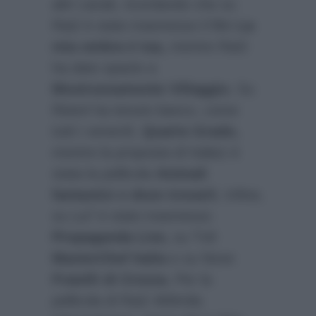
altri canali, ricordando che su
Rai2 è stato trasmesso il film
La
mia ombra è tua,
mentre Rai3
ha dato spazio a
Mostruosamente Villaggio.
Su
Rete4 ha tenuto banco, come
tutti i venerdì,
Quarto Grado,
mentre la proposta di Italia1 è
stata la pellicola
Animali
fantastici e dove trovarli.
Infine,
su La7 è stato trasmesso
Propaganda Live,
su Tv8
MasterChef Italia
e su Nove
Fratelli di Crozza.
Per la
pellicola di Rai2 469mila