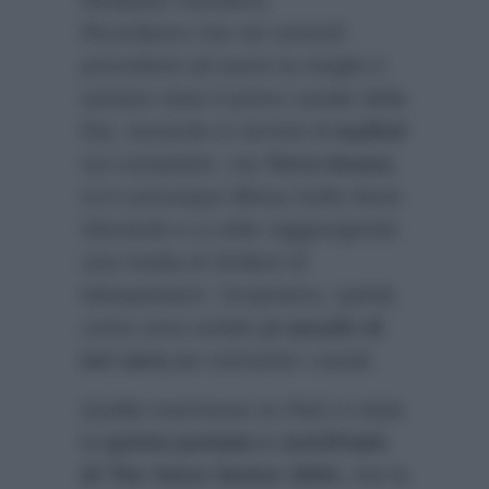
Mediaset cambierà.
Ricordiamo che nei venerdì
precedenti ad avere la meglio è
sempre stato il primo canale della
Rai, vincendo in termini di
auditel
sul competitor, ma
Terra Amara
si è comunque difesa molto bene
sfiorando e a volte raggiungendo
una media di 3milioni di
telespettatori. Scopriamo, quindi,
come sono andati gli
ascolti di
ieri sera
per entrambi i canali.
Quella trasmessa su Rai1 è stata
la
quinta puntata e semifinale
di The Voice Senior 2024,
che la