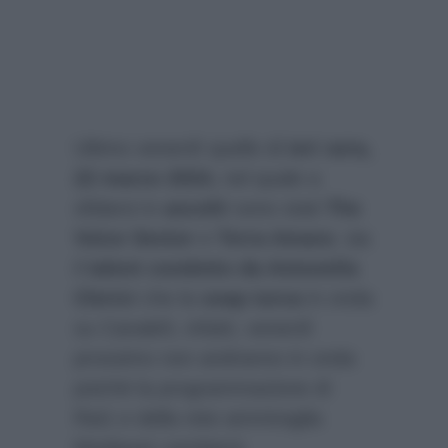
Ultimo venerdì quello di
ieri sera,
22 marzo 2024,
nel quale a
sfidarsi in
ascolti
sono stati
The
Voice Senior
e
Terra Amara
: sia
il
talent condotto da Antonella
Clerici
che la
soap turca
in onda
su Canale5, infatti, venerdì
prossimo non andranno in onda
poiché la programmazione di
Rai1 e della rete ammiraglia