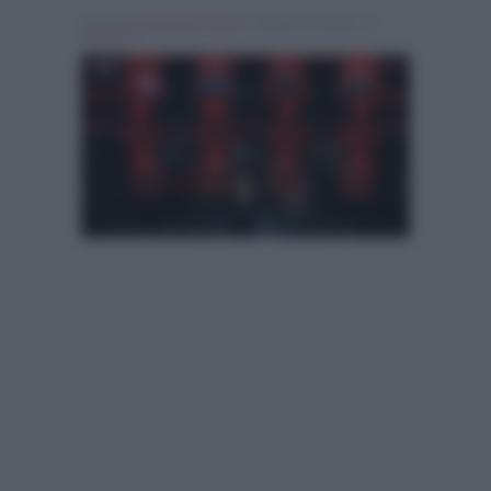
Scritto da
Emanuele Fiocca
, il Marzo 23, 2024 , in
Ascolti Tv