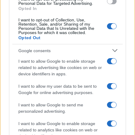
consent section.
Michelle
Personal Data for Targeted Advertising.
Opted In
I want to opt-out of Collection, Use,
Temptation Island, Danilo diffida
Retention, Sale, and/or Sharing of my
Simona Giordano che replica:
Personal Data that Is Unrelated with the
“Ho conservato gli screen”
Purposes for which it was collected.
Opted Out
Ballando con le stelle 2026,
Google consents
rivoluzione di Milly Carlucci:
tutte le indiscrezioni
I want to allow Google to enable storage
related to advertising like cookies on web or
device identifiers in apps.
Temptation Island, la
confessione di Perla Vatiero:
I want to allow my user data to be sent to
“Non riesco più a guardarlo”
Google for online advertising purposes.
I want to allow Google to send me
Grazia Kendi soffre per la fine della storia con
personalized advertising.
Mattia Scudieri: “So cosa ci ha distrutti”
Temptation Island, puntata speciale a
I want to allow Google to enable storage
settembre? Lo spoiler di Rosario Monetti
related to analytics like cookies on web or