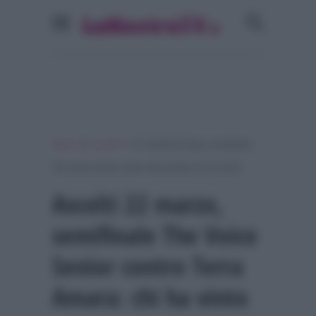
»
»
Home
Ascolti Tv
Ascolti 22 marzo, semifinale
The Voice Senior contro Terra Amara: chi ha vinto
Ascolti 22 marzo,
semifinale The Voice
Senior contro Terra
Amara: chi ha vinto