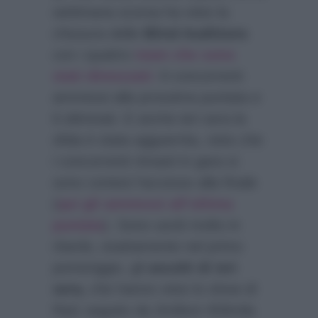
settimana scorsa ha visto la
chiusura delle
Blind Auditions
con i quattro
team che sono
stati dimezzati:
6 concorrenti
ammessi alla prossima puntata e
6 eliminati. E anche ieri sera la
sfida è stata agguerrita, visto che
i concorrenti rimasti in gara si
sono contesi l’accesso alla finale
(
qui gli ammessi all’ultima
puntata
). Sono usciti molto in
ritardo, esattamente nel primo
pomeriggio, gli
ascolti di ieri
sera,
che hanno visto lo show di
Rai1 seguito da 3milioni 459mila