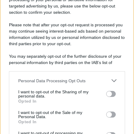
targeted advertising by us, please use the below opt-out
section to confirm your selection.
Please note that after your opt-out request is processed you
may continue seeing interest-based ads based on personal
information utilized by us or personal information disclosed to
third parties prior to your opt-out.
You may separately opt-out of the further disclosure of your
personal information by third parties on the IAB’s list of
downstream participants.
Personal Data Processing Opt Outs
This information may also be disclosed by us to third parties
on the IAB’s List of Downstream Participants that may further
ULTIME NOTIZIE
I want to opt-out of the Sharing of my
disclose it to other third parties.
personal data.
Temptation Island, Danilo
Opted In
D’Angelo ammette: “Non è un
Please note that this website/app uses one or more Google
periodo semplice”
services and may gather and store information including but
I want to opt-out of the Sale of my
Personal Data.
not limited to your visit or usage behaviour. You may click to
Opted In
grant or deny consent to Google and its third-party tags to
Amici: Opi svela una volta per
use your data for below specified purposes in below Google
tutte che tipo di rapporto ha con
I want to opt-out of processing my