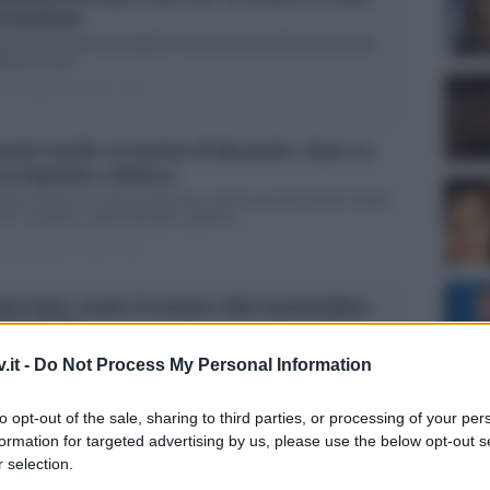
l weekend
olo Fox, previsioni 16 ottobre: oroscopo del weekend Dopo Ada
erti (e le sue...
ted Ottobre 16, 2015
0
ande Fratello e le lacrime di Alessandro. Bacio tra
ca Argentero e Rebecca
ande Fratello con Alessia Marcuzzi: lacrime per Alessandro Graditi
orni, suspense, ardue decisioni, opinioni...
ted Ottobre 15, 2015
3
tto Fatto, ricetta 15 ottobre: dolci marshmallow
 passeggio
tto Fatto e la puntata del 15 ottobre con Caterina Balivo La
.it -
Do Not Process My Personal Information
timana di...
Un med
ted Ottobre 15, 2015
3
Sikabo
to opt-out of the sale, sharing to third parties, or processing of your per
formation for targeted advertising by us, please use the below opt-out s
Tempta
cetta Detto Fatto, 14 ottobre: formaggio al
 selection.
“Non è
occolato bianco