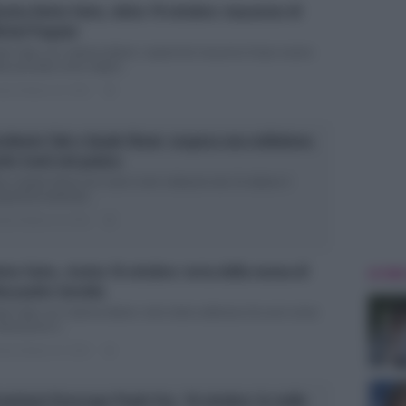
cetta Detto Fatto, dolce 19 ottobre: macarons di
chel Paquier
tto Fatto con Caterina Balivo: segreti dei macarons Dopo essere
ta premiata come miglior...
ted Ottobre 19, 2015
3
cidente Tale e Quale Show: sospesa una esibizione.
rlo Conti nel panico
e e Quale Show con Carlo Conti: imitazioni del 16 ottobre Il
ogramma dedicato...
ted Ottobre 16, 2015
2
tto Fatto, ricetta 16 ottobre: torta della nonna di
ULTIME
essandro Servida
tto Fatto con Caterina Balivo: dolci della settimana Da anni ormai
televisione è...
ted Ottobre 16, 2015
1
evisioni Oroscopo Paolo Fox, 16 ottobre: le stelle