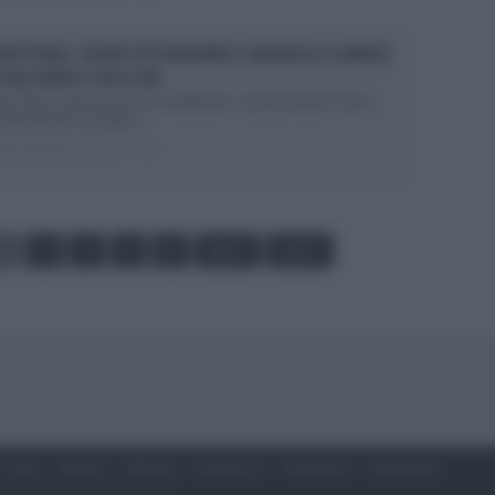
tto Fatto, ricette 29 settembre: emoticon e salame
 cioccolato e non solo
to Fatto, ricetta dolce del 29 settembre: cioccoemoticon Se ieri
erina Balivo ha stupito...
ted Settembre 29, 2015
1
2
3
4
5
6
Next ›
Last »
Soap
Gossip
Musica
Ascolti Tv
The Voice
Chi Siamo