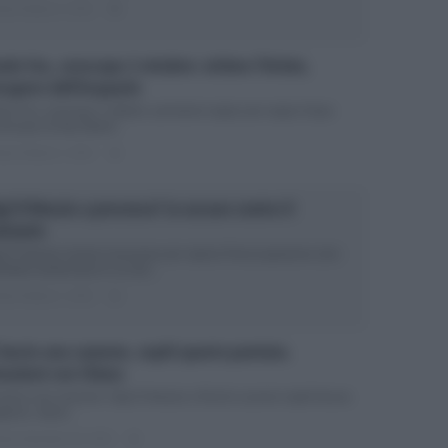
ted Ottobre 3, 2015
0
olo Fox, oroscopo 2 ottobre: ottimo l’Ariete,
cupero dell’Acquario
olo Fox, oroscopo 2 ottobre: previsioni segno per segno Dopo
roscopo di Ada Alberti...
ted Ottobre 2, 2015
1
gi D’Alessio a processo? Le accuse contro il
ntante
gi D’Alessio rischia il processo per rapina Preoccupazione (che
rebbe trasformarsi in un bel...
ted Ottobre 1, 2015
1
 lascio una canzone, ospiti quarta puntata.
ozioni con Chiara
 lascio una canzone: Gigi D’Alessio e Ricchi e poveri ospiti Nuova
gione, stessi...
ted Settembre 30, 2015
1