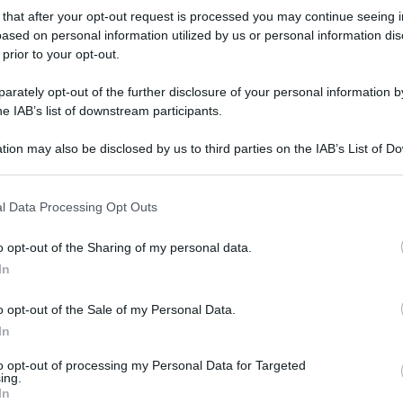
Amici:
 that after your opt-out request is processed you may continue seeing i
to Fatto con Caterina Balivo: tutorial 14 ottobre Continua la
di rap
ased on personal information utilized by us or personal information dis
mpagna di sensibilizzazione contro...
Tempta
 prior to your opt-out.
ted Ottobre 14, 2015
1
Giorda
scree
rately opt-out of the further disclosure of your personal information by
 Volo nella bufera: il trio massacrato in Tv
he IAB’s list of downstream participants.
Ballan
Carluc
Volo e i giovani talenti massacrati ad A conti fatti “Meglio i cantanti...
tion may also be disclosed by us to third parties on the IAB’s List of 
ted Ottobre 13, 2015
5
 that may further disclose it to other third parties.
 that this website/app uses one or more Google services and may gath
l Data Processing Opt Outs
including but not limited to your visit or usage behaviour. You may click 
tto Fatto, ricetta dolce 12 ottobre: cupcakes con
 to Google and its third-party tags to use your data for below specifi
o opt-out of the Sharing of my personal data.
ringa e cioccolato
ogle consent section.
In
to Fatto e i tutorial del 12 ottobre: la puntata E’ tornata, per una...
ted Ottobre 12, 2015
3
o opt-out of the Sale of my Personal Data.
In
essandra Amoroso e Anna Tatangelo a confronto:
to opt-out of processing my Personal Data for Targeted
ing.
 foto per la prevenzione al seno
In