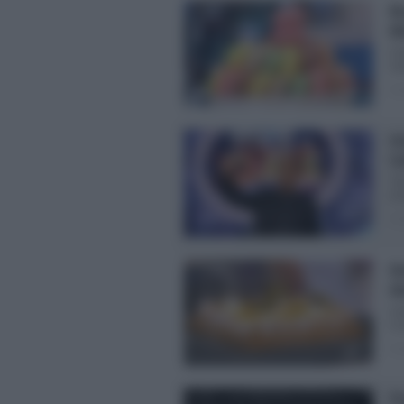
Ri
Mi
De
sta
Pos
In
Ca
Tal
pr
Pos
De
Al
De
la 
Pos
Pr