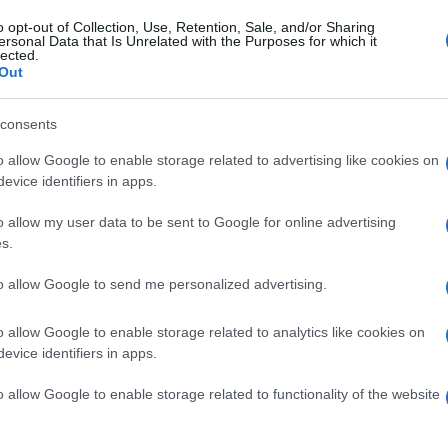
essandra Amoroso, Anna Tatangelo e la prevenzione al seno
obre è il mese della...
o opt-out of Collection, Use, Retention, Sale, and/or Sharing
ersonal Data that Is Unrelated with the Purposes for which it
ted Ottobre 10, 2015
1
lected.
Out
olo Fox e l’oroscopo del weekend, 9 ottobre: stelle
avorevoli per i Pesci
consents
olo Fox, oroscopo 9 ottobre: previsioni del fine settimana Ultimo
o allow Google to enable storage related to advertising like cookies on
rno di settimana per...
evice identifiers in apps.
ted Ottobre 9, 2015
0
o allow my user data to be sent to Google for online advertising
lemica Anna Tatangelo: parla il fratello a
s.
meriggio 5
to allow Google to send me personalized advertising.
na Tatangelo accusata: il fratello interviene a Pomeriggio 5
efatto: la Lega Italiana per...
o allow Google to enable storage related to analytics like cookies on
ted Ottobre 7, 2015
1
evice identifiers in apps.
cetta Detto Fatto: torta Charlotte ai frutti rossi di
o allow Google to enable storage related to functionality of the website
chel Paquier
to Fatto tutorial: puntata del 6 ottobre La puntata odierna di Detto