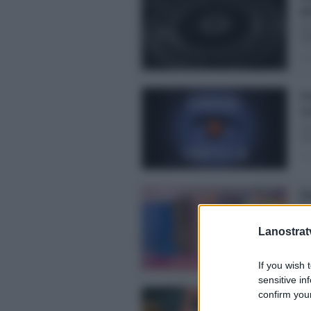
de
Pa
Alb
Pos
Gr
Lu
Gr
rit
Pos
De
da
De
Lanostratv
set
Pos
If you wish 
sensitive in
Ri
confirm your
ci