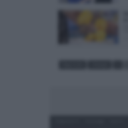
De
di
Det
Cat
Pos
Page 2 of 16
‹ Previous
1
Programmi Tv
Personaggi
Serie Tv