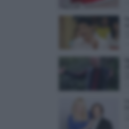
Pos
Pa
re
Pa
l’o
Pos
Gi
ca
Gi
pot
Pos
Ti
Em
Ti
sta
Pos