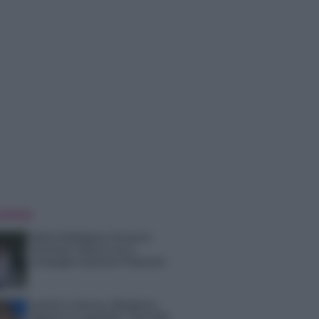
 NOTIZIE
Belen Rodriguez ritrova la
serenità: il bacio con il
compagno Gaetano Fidanzati
Uomini e Donne, Elisabetta
Gigante in ospedale: “Barcollo