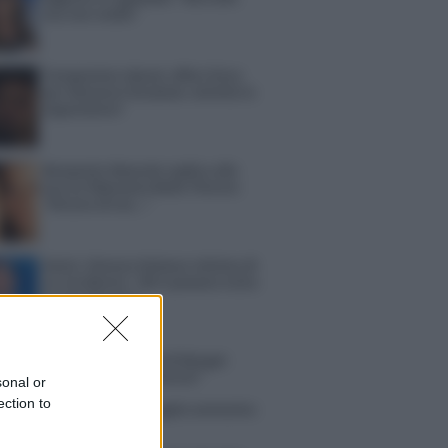
ma non mollo”
Temptation Island, affari d’oro
per Giovanni Grazioso: attività in
espansione?
Benjamin Mascolo replica alla
sua ex fidanzata Bella Thorne:
“Dicono di me…”
Amici, Simone Nolasco vittima di
un incidente: “Mi è passata tutta
la vita davanti”
ico in famiglia, l’appello di Margot
nyi: “Necessario il suo ritorno!”
sonal or
ection to
tion Island, Danilo D’Angelo ammette:
 un periodo semplice”