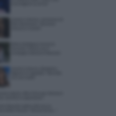
sconvolgenti su di me”
Uomini e Donne, retroscena di
Alice Barisciani: “Ricevevo
minacce e insulti”
Belen Rodriguez ritrova la
serenità: il bacio con il
compagno Gaetano Fidanzati
Uomini e Donne, Elisabetta
Gigante in ospedale: “Barcollo
ma non mollo”
tion Island, affari d’oro per Giovanni
so: attività in espansione?
in Mascolo replica alla sua ex
ata Bella Thorne: “Dicono di me…”