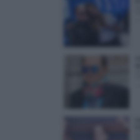
pr
Ver
il 
Pos
Cr
Ig
Str
l’a
Pos
Cr
Fr
Gr
dop