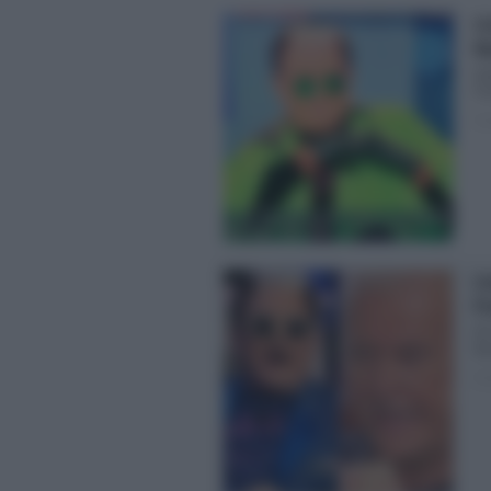
Cr
Ma
Ma
Pre
Pos
Cr
Pr
GF
Ma
Pos