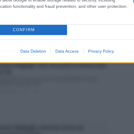
rissimo, Cristiano Malgioglio: la verità sull’armadio
cation functionality and fraud prevention, and other user protection.
 GF Vip
stiano Malgioglio dopo il Grande Fratello Vip a Verissimo: il
troscena sull’armadio E’ appena...
ted Dicembre 2, 2017
0
CONFIRM
Data Deletion
Data Access
Privacy Policy
istiano Malgioglio ‘diva’ dei social? La rivincita dopo
 GF Vip
nde Fratello Vip: la rivincita di Cristiano Malgioglio Cristiano
gioglio è uno degli ultimi...
ted Dicembre 2, 2017
0
istiano Malgioglio a Verissimo lancia una