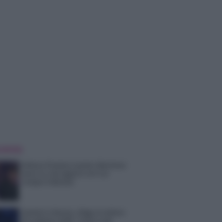
 NOTIZIE
Helena Prestes e Javier Martinez
sono in crisi oppure no? Lui
rompe il silenzio
Uomini e Donne, sfogo al veleno
di Ludovica Valli: “Letto cose