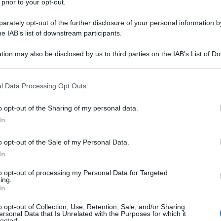
 prior to your opt-out.
rately opt-out of the further disclosure of your personal information by
he IAB’s list of downstream participants.
tion may also be disclosed by us to third parties on the IAB’s List of 
fonso Signorini e Malgioglio criticati dopo il Grande
 that may further disclose it to other third parties.
atello Vip
 that this website/app uses one or more Google services and may gath
 Vip: Cristiano Malgioglio e Alfonso Signorini attaccati duramente
l Data Processing Opt Outs
i sera c’è stata l’ultima...
including but not limited to your visit or usage behaviour. You may click 
 to Google and its third-party tags to use your data for below specifi
ted Dicembre 5, 2017
0
o opt-out of the Sharing of my personal data.
ogle consent section.
In
o opt-out of the Sale of my Personal Data.
cilia Rodriguez: Cristiano Malgioglio ritorna a
In
rlare dell’armadio
istiano Malgioglio svela ogni dubbio su Cecilia Rodriguez: la
to opt-out of processing my Personal Data for Targeted
elazione Il Grande Fratello Vip,...
ing.
In
ted Dicembre 5, 2017
0
o opt-out of Collection, Use, Retention, Sale, and/or Sharing
ersonal Data that Is Unrelated with the Purposes for which it
lected.