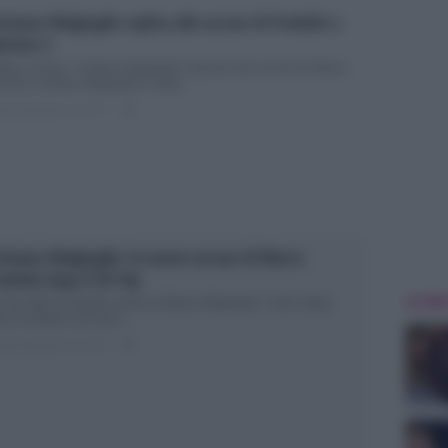
istiano Malgioglio replica alle accuse di Predolin a
ttino 5
ttino Cinque: Cristiano Malgioglio risponde alle accuse di Marco
dolin Cristiano Malgioglio è stato...
ted Dicembre 14, 2017
0
istiano Malgioglio: le nuove accuse di Marco
edolin dopo il GF Vip
ULTIME
 Vip, Marco Predolin contro Cristiano Malgioglio: il duro sfogo
rco Predolin non trova...
ted Dicembre 13, 2017
0