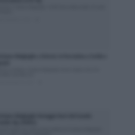
ovocazione al GF Vip
issimo, Cristiano Malgioglio: “Al GF Vip ho fatto di tutto” Chi sarà
vincitore...
ted Dicembre 1, 2017
0
istiano Malgioglio a Striscia: la frecciatina a Cecilia e
nazio
iscia La Notizia: Cristiano Malgioglio riceve il tapiro d’oro Chi
vrebbe mai detto che...
ted Novembre 29, 2017
0
istiano Malgioglio festeggia fuori dal Grande
atello Vip (VIDEO)
ande Fratello Vip: prima uscita pubblica di Cristiano Malgioglio
o il reality Cristiano Malgioglio...