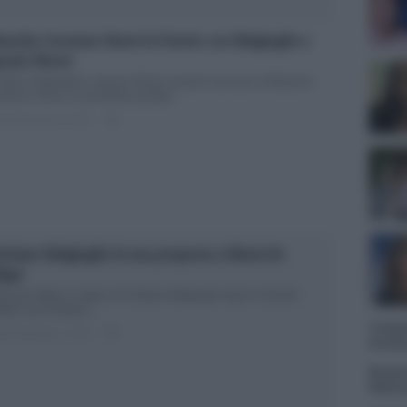
urizio Costanzo Show fa il botto con Malgioglio e
nazio Moser
istiano Malgioglio e Ignazio Moser, grande successo al Maurizio
stanzo Show La penultima puntata...
ted Dicembre 8, 2017
0
istiano Malgioglio fa una proposta a Maria De
lippi
ia De Filippi: il sogno di Cristiano Malgioglio dopo il Grande
tello Vip Cristiano...
Tempta
ted Dicembre 7, 2017
0
Grazio
Benjam
fidanz