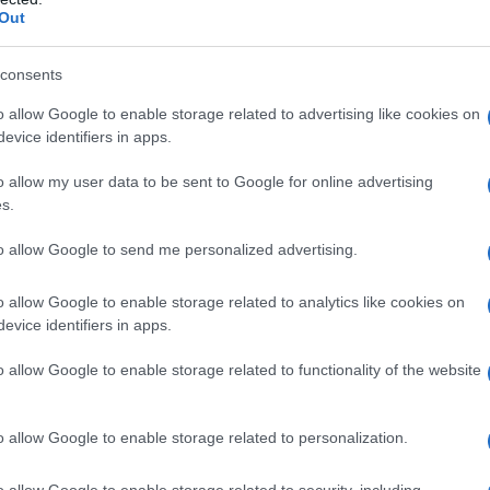
Out
consents
istiano Malgioglio deluso per la vittoria di Bossari?
o allow Google to enable storage related to advertising like cookies on
 dubbio
evice identifiers in apps.
iele Bossari trionfa al Grande Fratello Vip: Cristiano Malgioglio
uso? Ieri sera è andata...
o allow my user data to be sent to Google for online advertising
ted Dicembre 5, 2017
0
s.
to allow Google to send me personalized advertising.
o allow Google to enable storage related to analytics like cookies on
evice identifiers in apps.
istiano Malgioglio a Domenica Live: i dettagli sulla
a malattia
o allow Google to enable storage related to functionality of the website
menica Live, Cristiano Malgioglio sulla sua malattia: “Sono
racolato!” Cristiano Malgioglio ospite a Domenica...
o allow Google to enable storage related to personalization.
ted Dicembre 3, 2017
0
o allow Google to enable storage related to security, including