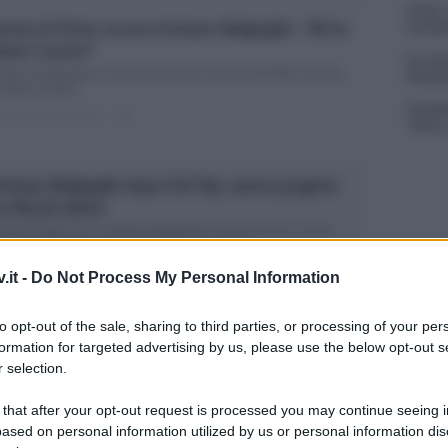
Amici,
rmen Di Pietro accusa Cristiano Malgioglio: “Mi ha
incide
bato l’uomo!”
Un med
Sikabo
istiano Malgioglio: le nuove accuse di Carmen Di Pietro Carmen
Pietro è ormai...
Tempta
ted Dicembre 6, 2017
0
“Non è
istiano Malgioglio dopo il GF Vip: nuovo progetto
n Nicola Savino
ande Fratello Vip, Cristiano Malgioglio e Nicola Savino: nuovo
ogetto insieme Cristiano Malgioglio, nonostante...
ted Dicembre 6, 2017
0
.it -
Do Not Process My Personal Information
to opt-out of the sale, sharing to third parties, or processing of your per
nazio Moser e Cristiano Malgioglio ospiti al
formation for targeted advertising by us, please use the below opt-out s
urizio Costanzo Show
 selection.
nazio Moser ospite al Maurizio Costanzo Show con Cristiano
lgioglio Domani sera andrà in...
 that after your opt-out request is processed you may continue seeing i
ted Dicembre 6, 2017
0
ased on personal information utilized by us or personal information dis