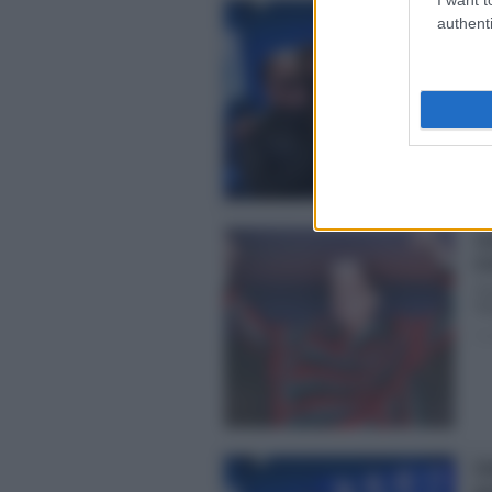
Ve
authenti
al
Cri
re
Pos
Cr
il
Gra
Mal
Pos
Cr