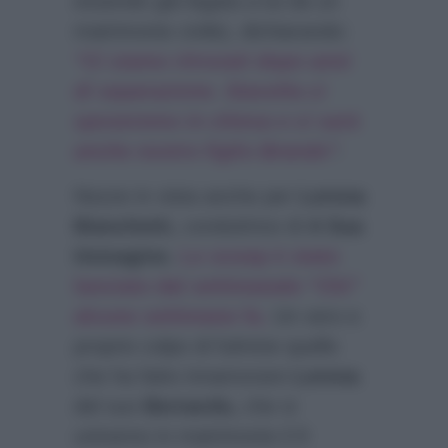
essendo già legata a lui da un
matrimonio civile), dichiarando:
“Ci siamo ritrovati dopo anni
di separazione. Stavolta ci
sposeremo in chiesa e ci sarà
anche nostro figlio Brando”
.
Nozze in vista anche per
Lorena
Bianchetti,
conduttrice di
A Sua
Immagine.
Lo scoop è stato
lanciato dal settimanale “Chi”
alcune settimane fa.
Un vero e
proprio colpo di fulmine quello
che ha fatto innamorare
Lorena
del suo
Bernardo,
che si
uniranno in matrimonio il 9