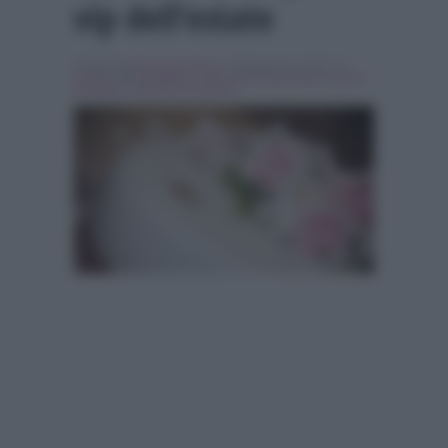
vip dell’estate
Scritto da
Emanuele Fiocca
, il Giugno 21, 2015 , in
Gossip
Tag:
Breaking news
,
lorena bianchetti
,
monica
leofreddi
,
samantha de grenet