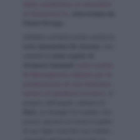
dalla conduttrice ai microfoni
di Domenica In,
intervistata da
Paola Perego.
All’altare arriverà presto anche la
bella
Samantha De Grenet,
che
venerdì
è stata ospite di
Arianna Ciampoli
nella cucina
di Mezzogiorno italiano per la
preparazione di una deliziosa
tartare di bandiera tricolore.
E
proprio nell’angolo culinario di
Rai1,
la showgirl ha svelato che
presto sposerà di nuovo il padre
di suo figlio (nonchè suo marito,