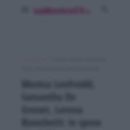
»
»
Home
Gossip
Monica Leofreddi, Samantha De
Grenet, Lorena Bianchetti: le spose vip dell’estate
Monica Leofreddi,
Samantha De
Grenet, Lorena
Bianchetti: le spose