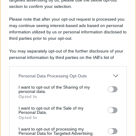
targeted advertising by us, please use the below opt-out
section to confirm your selection.
Please note that after your opt-out request is processed you
may continue seeing interest-based ads based on personal
information utilized by us or personal information disclosed to
third parties prior to your opt-out.
You may separately opt-out of the further disclosure of your
personal information by third parties on the IAB’s list of
downstream participants.
Personal Data Processing Opt Outs
This information may also be disclosed by us to third parties
on the IAB’s List of Downstream Participants that may further
ULTIME NOTIZIE
I want to opt-out of the Sharing of my
disclose it to other third parties.
personal data.
Stefano De Martino, missione
Opted In
speciale in America? C’è fame di
Please note that this website/app uses one or more Google
ospiti per Sanremo 2027
services and may gather and store information including but
I want to opt-out of the Sale of my
Personal Data.
not limited to your visit or usage behaviour. You may click to
Opted In
grant or deny consent to Google and its third-party tags to
Uomini e Donne, Ernesto
use your data for below specified purposes in below Google
Passaro si è fidanzato? Lui rompe
I want to opt-out of processing my
consent section.
il silenzio
Personal Data for Targeted Advertising.