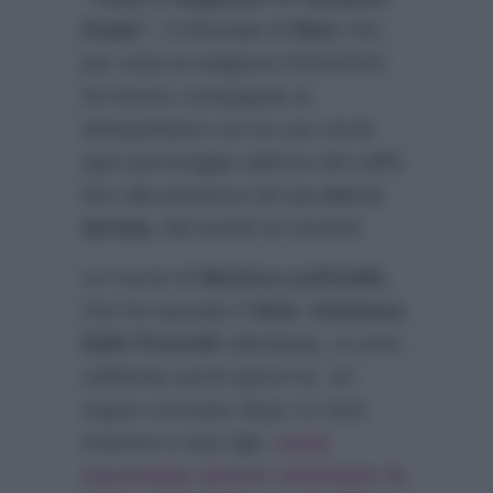
finale”,
il tribunale di
Rai1
che
per tutta la stagione 2014/2015
ha tenuto compagnia ai
telespettatori con le sue storie
ogni pomeriggio dall’ora del caffè
fino alla partenza de
La vita in
diretta,
dal lunedì al venerdì.
Le nozze di
Monica Leofreddi,
che ha sposato il
Dott. Gianluca
Delli Ficorelli
(dentista), si sono
celebrate pochi giorni fa. Un
sogno coronato dopo 11 anni
d’amore e due figli,
come
raccontato alcune settimane fa