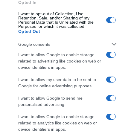
Opted In
I want to opt-out of Collection, Use,
Manuela Carriero e Francesco
Retention, Sale, and/or Sharing of my
Chiofalo: “Saremo genitori in età
Personal Data that Is Unrelated with the
avanzata”
Purposes for which it was collected.
Opted Out
Senza Cri dopo la rimozione del
Google consents
seno racconta: “Quando ho visto
le cicatrici…”
I want to allow Google to enable storage
related to advertising like cookies on web or
device identifiers in apps.
Temptation island, Karina
Cascella al posto di Filippo
I want to allow my user data to be sent to
Bisciglia? La risposta spiazza
Google for online advertising purposes.
I want to allow Google to send me
Grande Fratello: Federica Rosatelli torna a
personalized advertising.
parlare dell’episodio del bicchiere lanciato
Uomini e Donne, gossip su Asmaa e Cristiano:
I want to allow Google to enable storage
“Si prendono e si lasciano”
related to analytics like cookies on web or
Amici, già finita tra Nicola Marchionni e
device identifiers in apps.