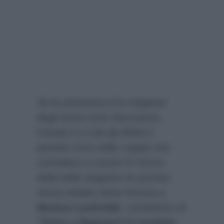
Se la primavera è la stagione
degli amori (che sbocciano),
l’estate è a tutti gli effetti il
periodo d’oro delle coppie che
convolano a nozze! E l’arrivo
della bella stagione ha portato
senza dubbio tanta fortuna a
Monica Leofreddi,
conduttrice di
“Torto o Ragione?-Il verdetto