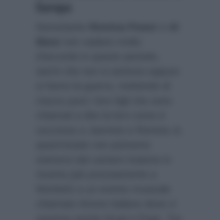
Europa
Nonostante
Romina Power
e
Al
Bano
non vadano molto
d’accordo in questo periodo,
tant’è che non si sentono eppure
si fanno la guerra, mettendo di
mezzo pure i loro figli che sono
chiamati a dire la loro come è
successo a Jasmine e Romina Jr,
quest’estate non potranno
esimersi dal cantare insieme in
Austria (più precisamente a
Morbish) a un evento musicale
chiamato Amore Italiano dove ci
saranno anche Drupi e Pupo. Tra