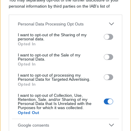
You may separately opt-out of the further disclosure of your
personal information by third parties on the IAB’s list of
downstream participants.
Personal Data Processing Opt Outs
This information may also be disclosed by us to third parties
ULTIME NOTIZIE
on the IAB’s List of Downstream Participants that may further
I want to opt-out of the Sharing of my
disclose it to other third parties.
personal data.
Helena Prestes e Javier Martinez
Opted In
sono in crisi oppure no? Lui
Please note that this website/app uses one or more Google
rompe il silenzio
services and may gather and store information including but
I want to opt-out of the Sale of my
Personal Data.
not limited to your visit or usage behaviour. You may click to
Opted In
grant or deny consent to Google and its third-party tags to
Uomini e Donne, sfogo al veleno
use your data for below specified purposes in below Google
di Ludovica Valli: “Letto cose
I want to opt-out of processing my
sconvolgenti su di me”
consent section.
Personal Data for Targeted Advertising.
Opted In
I want to opt-out of Collection, Use,
Uomini e Donne, retroscena di
Retention, Sale, and/or Sharing of my
Alice Barisciani: “Ricevevo
Personal Data that Is Unrelated with the
minacce e insulti”
Purposes for which it was collected.
Opted Out
Belen Rodriguez ritrova la
Google consents
serenità: il bacio con il