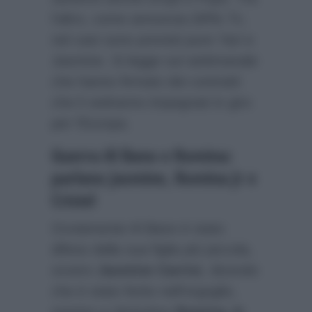
l’altro, come annuncia
DiPiù Tv
,
nel cast sono previsti pure Yari e
Jasmine. Si legge sul settimanale
che hanno firmato dei contratti
che li vedranno impegnati in giro
per l’Europa.
Guerra Al Bano e Romina:
parlano Jasmine, Romina Jr e
Cristel
Ovviamente Al Bano è stato
difeso dalla sua figlia più piccola,
ovvero
Jasmine Carrisi
, dicendo
che è stato ferito nell’orgoglio,
mentre a Verissimo
Romina Jr.