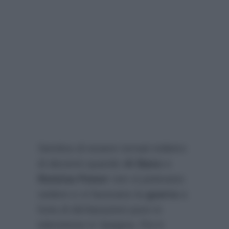
Sembra di essere tornati indietro
di decenni quando
Al Bano
e
Romina Power
non si potevano
vedere e si facevano la
guerra
a
furia di dichiarazioni pure in
televisione in Spagna. Poi è