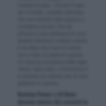
scattata la pace, concerti in giro
per il mondo, ospitate televisive
che non avranno fatto piacere a
Loredana Lecciso, fino ad
arrivare a una settimana fa circa
quando Romina è andata a Belve
e ha detto che il suo ex marito
non è stato di supporto quando
c’è stata la scomparsa della figlia
Ylenia. Apriti cielo, a Domenica In
il cantante ha risposto per le rime
gridando in camera.
Romina Power e Al Bano
devono tenere dei concerti in