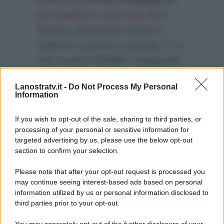
ha
ribadito la sua idea
: lui e
Romina dovrebbero alzare il
telefono e parlarsi in privato. E in
tutto questo
Cristel
? Impegnata
a fare la mamma ha solamente
Lanostratv.it -
Do Not Process My Personal
scritto sui social un suo pensiero
Information
facendo passare il padre per un
narcisista.
If you wish to opt-out of the sale, sharing to third parties, or
processing of your personal or sensitive information for
targeted advertising by us, please use the below opt-out
section to confirm your selection.
Please note that after your opt-out request is processed you
may continue seeing interest-based ads based on personal
information utilized by us or personal information disclosed to
third parties prior to your opt-out.