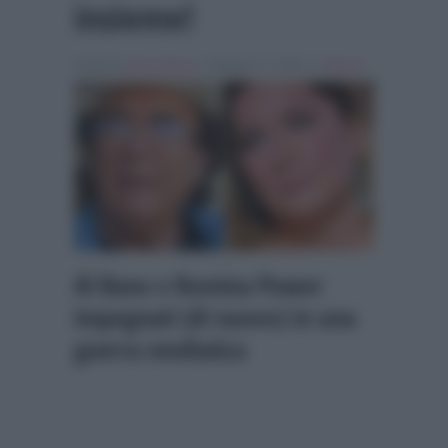
insieme!
Scritto da
Denis Bocca
, il Maggio 17, 2026 , in
Musica
Al Bano e Romina Power
impegnati (di nuovo) in una
guerra mediatica