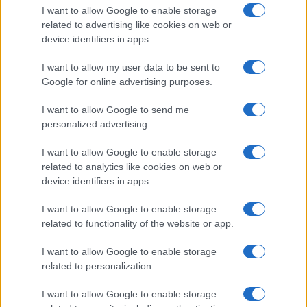
compagno Gaetano Fidanzati
I want to allow Google to enable storage
related to advertising like cookies on web or
device identifiers in apps.
Uomini e Donne, Elisabetta
Gigante in ospedale: “Barcollo
I want to allow my user data to be sent to
ma non mollo”
Google for online advertising purposes.
I want to allow Google to send me
Temptation Island, affari d’oro per Giovanni
Grazioso: attività in espansione?
personalized advertising.
Benjamin Mascolo replica alla sua ex
I want to allow Google to enable storage
fidanzata Bella Thorne: “Dicono di me…”
related to analytics like cookies on web or
Amici, Simone Nolasco vittima di un
device identifiers in apps.
incidente: “Mi è passata tutta la vita davanti”
I want to allow Google to enable storage
Un medico in famiglia, l’appello di Margot
related to functionality of the website or app.
Sikabonyi: “Necessario il suo ritorno!”
Temptation Island, Danilo D’Angelo ammette:
I want to allow Google to enable storage
“Non è un periodo semplice”
related to personalization.
I want to allow Google to enable storage