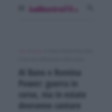
»
»
Home
Musica
Al Bano e Romina Power: guerra
in corso, ma in estate dovranno cantare insieme!
Al Bano e Romina
Power: guerra in
corso, ma in estate
dovranno cantare