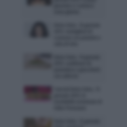
gourmet e i cantucci
senza glutine
Detto Fatto, 16 gennaio
2015: medaglioni di
scamone con patatine e
salsa di vino
Detto Fatto, 14 gennaio
2015: confetture di
pomodoro e gnocchetti
con salsiccia
Tutorial Detto Fatto, 13
gennaio 2015: le
morbidelle inciminate di
Fabio Potenzano
Detto Fatto, 12 gennaio