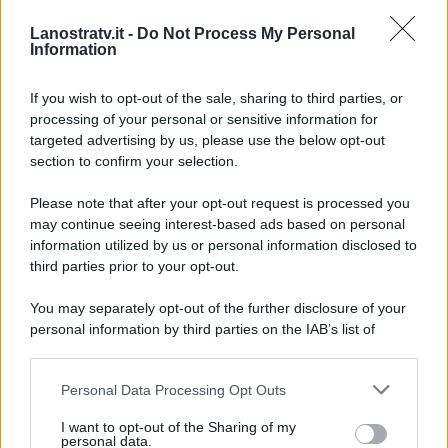
2015: spiedini di scampi
è la ricetta per
Lanostratv.it -
Do Not Process My Personal
festeggiare l’Epifania
Information
Detto Fatto, ricetta
If you wish to opt-out of the sale, sharing to third parties, or
depurativa del 2 gennaio
processing of your personal or sensitive information for
2015: passatelli in brodo
targeted advertising by us, please use the below opt-out
con salmone
section to confirm your selection.
Please note that after your opt-out request is processed you
may continue seeing interest-based ads based on personal
information utilized by us or personal information disclosed to
Page 29 of 29
« First
‹ Previous
third parties prior to your opt-out.
25
26
27
28
29
You may separately opt-out of the further disclosure of your
personal information by third parties on the IAB’s list of
downstream participants.
Personal Data Processing Opt Outs
This information may also be disclosed by us to third parties
ULTIME NOTIZIE
on the IAB’s List of Downstream Participants that may further
I want to opt-out of the Sharing of my
disclose it to other third parties.
personal data.
Temptation Island, Danilo