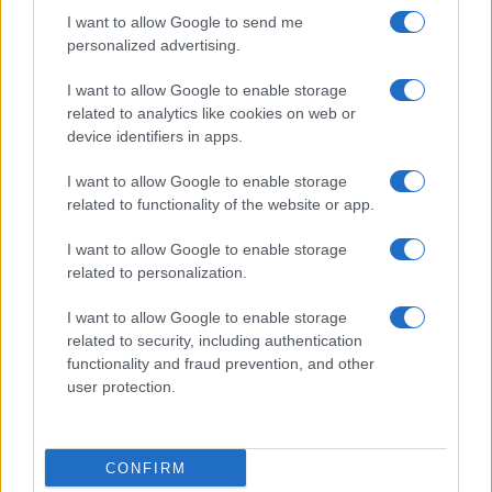
I want to allow Google to send me
Grazia Kendi soffre per la fine della storia con
Mattia Scudieri: “So cosa ci ha distrutti”
personalized advertising.
Temptation Island, puntata speciale a
I want to allow Google to enable storage
settembre? Lo spoiler di Rosario Monetti
related to analytics like cookies on web or
Carmen Russo ed Enzo Paolo Turchi nel cast di
device identifiers in apps.
Amici? La loro risposta spiazza
I want to allow Google to enable storage
Marianna Scarci: “Saranno Famosi? Niente
related to functionality of the website or app.
cachet. Ecco com’era Maria De Filippi”
Temptation Island, Soraya Sabetta
I want to allow Google to enable storage
massacrata: “Sono stata minacciata di morte”
related to personalization.
I want to allow Google to enable storage
related to security, including authentication
functionality and fraud prevention, and other
user protection.
Programmi Tv
Personaggi
Serie Tv
CONFIRM