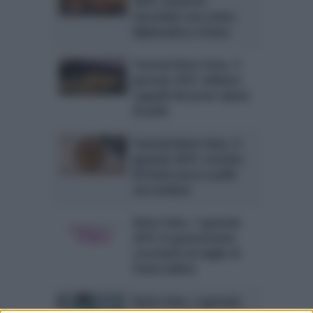
2015: cestini di
cioccolato con crema
diplomatica e frutta
Tutorial Detto Fatto, 9
gennaio 2015: deliziosi
cappelli del prete ripieni
di pollo
Tutorial Detto Fatto, 8
gennaio 2015: crostata
di frutta secca e pollo
con verdure
Detto Fatto, 7 gennaio
2015: le gustosissime
crocchette di miglio di
Paola Galloni
Detto Fatto, 5 gennaio