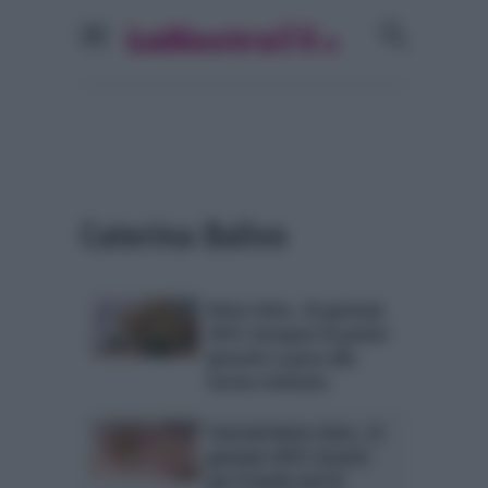
Caterina Balivo
Detto Fatto, 26 gennaio
2015: bouquet di panini-
girasole e pasta alla
norma rivisitata
Tutorial Detto Fatto, 23
gennaio 2015: brunch
per il week-end di