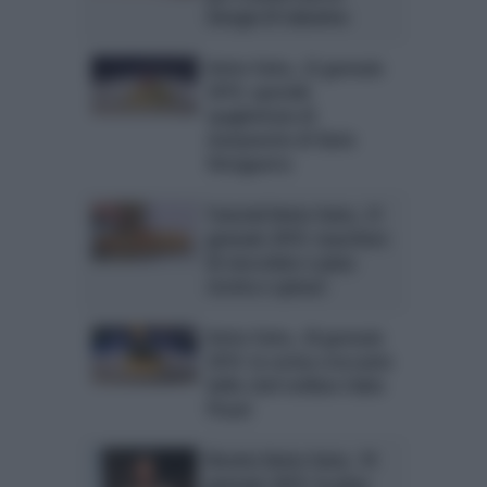
Giorgia Di Sabatino
Detto Fatto, 22 gennaio
2015: speciale
spaghettata di
mezzanotte di Ilario
Vinciguerra
Tutorial Detto Fatto, 21
gennaio 2015: maschere
di cioccolato e pizza
ricotta e spinaci
Detto Fatto, 20 gennaio
2015: la cecina croccante
dello chef stellato Fabio
Pisani
Ricette Detto Fatto, 19
gennaio 2015: la pizza