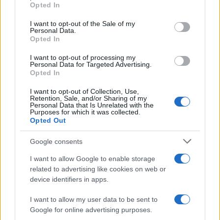
Opted In
D’Angelo ammette: “Non è un
Please note that this website/app uses one or more Google
periodo semplice”
services and may gather and store information including but
I want to opt-out of the Sale of my
Personal Data.
not limited to your visit or usage behaviour. You may click to
Opted In
grant or deny consent to Google and its third-party tags to
Amici: Opi svela una volta per
use your data for below specified purposes in below Google
tutte che tipo di rapporto ha con
I want to opt-out of processing my
Michelle
consent section.
Personal Data for Targeted Advertising.
Opted In
I want to opt-out of Collection, Use,
Temptation Island, Danilo diffida
Retention, Sale, and/or Sharing of my
Simona Giordano che replica:
Personal Data that Is Unrelated with the
“Ho conservato gli screen”
Purposes for which it was collected.
Opted Out
Ballando con le stelle 2026,
Google consents
rivoluzione di Milly Carlucci:
tutte le indiscrezioni
I want to allow Google to enable storage
related to advertising like cookies on web or
device identifiers in apps.
Temptation Island, la
confessione di Perla Vatiero:
I want to allow my user data to be sent to
“Non riesco più a guardarlo”
Google for online advertising purposes.