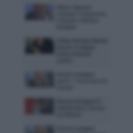
Alfonso Signorini
scatenato: il rimprovero
a Elenoire e Mariana
Rodriguez
Stefano Bettarini difende
Elenoire Casalegno.
Andrea Damante
scettico
Elenoire Casalegno
sbotta: “L’unica vera è la
Ciociara”
Mariana Rodriguez VS
Gabriele Rossi, l’accusa:
usa Elenoire
Elenoire Casalegno