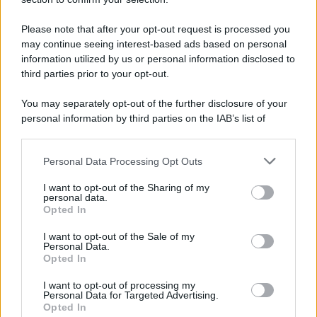
Gabriele Rossi critica la
Casalegno. Caos al GF Vip
Please note that after your opt-out request is processed you
may continue seeing interest-based ads based on personal
information utilized by us or personal information disclosed to
third parties prior to your opt-out.
Page 1 of 3
1
2
3
You may separately opt-out of the further disclosure of your
personal information by third parties on the IAB’s list of
downstream participants.
Personal Data Processing Opt Outs
This information may also be disclosed by us to third parties
ULTIME NOTIZIE
on the IAB’s List of Downstream Participants that may further
I want to opt-out of the Sharing of my
disclose it to other third parties.
personal data.
Temptation Island, puntata
Opted In
speciale a settembre? Lo spoiler
Please note that this website/app uses one or more Google
di Rosario Monetti
services and may gather and store information including but
I want to opt-out of the Sale of my
Personal Data.
not limited to your visit or usage behaviour. You may click to
Opted In
grant or deny consent to Google and its third-party tags to
Carmen Russo ed Enzo Paolo
use your data for below specified purposes in below Google
Turchi nel cast di Amici? La loro
I want to opt-out of processing my
risposta spiazza
consent section.
Personal Data for Targeted Advertising.
Opted In