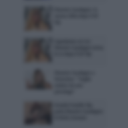
Elenoire Casalegno: la
nuova sfida dopo il GF
Vip
Capodanno on Ice:
Elenoire Casalegno torna
in tv dopo il GF Vip
Elenoire Casalegno a
Verissimo: “Voglio
andare da uno
psicologo”
Grande Fratello Vip,
parla Elenoire Casalegno:
le ferite ricevute