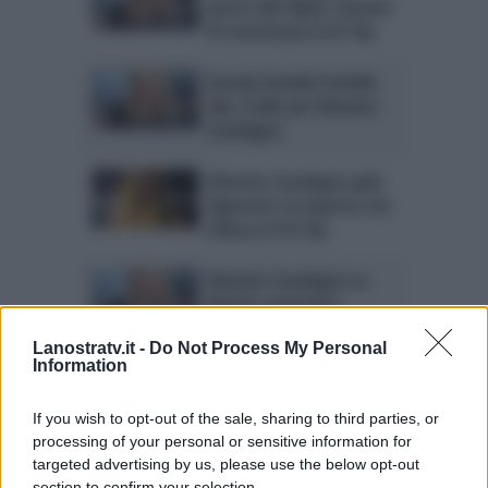
pensa alla figlia: sintomi
di stanchezza al GF Vip
Gossip Grande Fratello
Vip: crollo per Elenoire
Casalegno
Elenoire Casalegno gela
Signorini: la risposta che
infuoca il GF Vip
Elenoire Casalegno vs
Marini: ennesimo
scontro. La nuova
accusa
Lanostratv.it -
Do Not Process My Personal
Information
GF Vip: Elenoire
If you wish to opt-out of the sale, sharing to third parties, or
Casalegno vigile. L’avviso
processing of your personal or sensitive information for
targeted advertising by us, please use the below opt-out
section to confirm your selection.