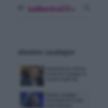
elenoire casalegno
Daniele Bossari criticato
da Elenoire Casalegno al
Grande Fratello Vip
Elenoire Casalegno
terrorizzata da Le Iene:
cosa è successo