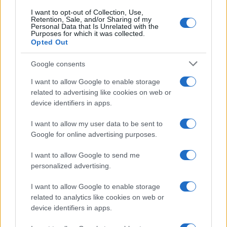
I want to opt-out of Collection, Use,
Marianna Scarci: “Saranno
Retention, Sale, and/or Sharing of my
Famosi? Niente cachet. Ecco
Personal Data that Is Unrelated with the
com’era Maria De Filippi”
Purposes for which it was collected.
Opted Out
Temptation Island, Soraya
Google consents
Sabetta massacrata: “Sono stata
minacciata di morte”
I want to allow Google to enable storage
related to advertising like cookies on web or
device identifiers in apps.
Andrea Dal Corso come sta dopo
l’incidente: “Operazione fatta.
I want to allow my user data to be sent to
Ecco cosa mi aspetta”
Google for online advertising purposes.
I want to allow Google to send me
Temptation Island torna a settembre su
Canale 5? Raffaella Mennoia rompe il silenzio
personalized advertising.
Raffaella Griggi su Chi l’ha visto: “Sciarelli mi
I want to allow Google to enable storage
ha detto di essere meno buona”
related to analytics like cookies on web or
The Voice Senior, rivoluzione in giuria:
device identifiers in apps.
Fiorella Mannoia sostituisce Loredana Bertè