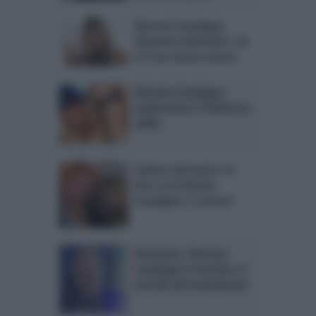
Elenoire Casalegno
dimentica Bettarini: chi
è il suo nuovo amore
Elenoire Casalegno
malinconica: il doloroso
addio
Stefano Bettarini e la
foto con Elenoire
Casalegno: è amore?
Verissimo, Elenoire
Casalegno in lacrime: il
ricordo del matrimonio